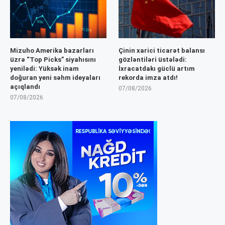
Mizuho Amerika bazarları
Çinin xarici ticarət balansı
üzrə “Top Picks” siyahısını
gözləntiləri üstələdi:
yenilədi: Yüksək inam
İxracatdakı güclü artım
doğuran yeni səhm ideyaları
rekorda imza atdı!
açıqlandı
07/08/2026
07/08/2026