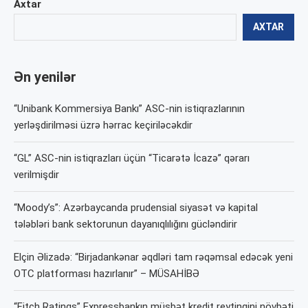
Axtar
AXTAR
Ən yenilər
“Unibank Kommersiya Bankı” ASC-nin istiqrazlarının
yerləşdirilməsi üzrə hərrac keçiriləcəkdir
“GL” ASC-nin istiqrazları üçün “Ticarətə İcazə” qərarı
verilmişdir
“Moody’s”: Azərbaycanda prudensial siyasət və kapital
tələbləri bank sektorunun dayanıqlılığını gücləndirir
Elçin Əlizadə: “Birjadankənar əqdləri tam rəqəmsal edəcək yeni
OTC platforması hazırlanır” – MÜSAHİBƏ
“Fitch Ratings” Expressbankın müsbət kredit reytinqini növbəti