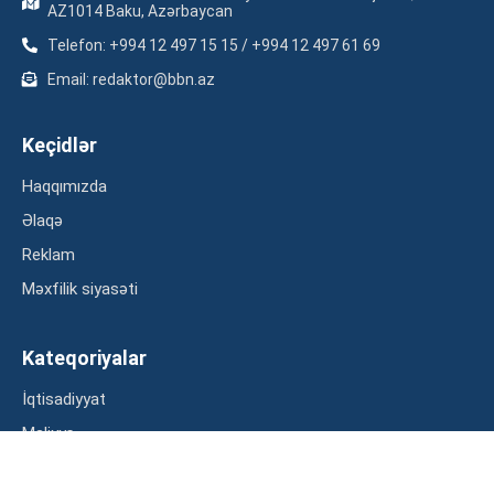
AZ1014 Baku, Azərbaycan
Telefon: +994 12 497 15 15 / +994 12 497 61 69
Email: redaktor@bbn.az
Keçidlər
Haqqımızda
Əlaqə
Reklam
Məxfilik siyasəti
Kateqoriyalar
İqtisadiyyat
Maliyyə
Müsahibə