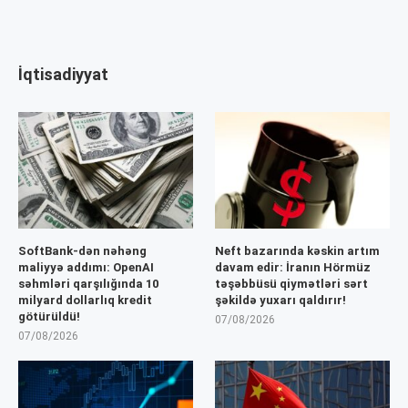
İqtisadiyyat
SoftBank-dən nəhəng
Neft bazarında kəskin artım
maliyyə addımı: OpenAI
davam edir: İranın Hörmüz
səhmləri qarşılığında 10
təşəbbüsü qiymətləri sərt
milyard dollarlıq kredit
şəkildə yuxarı qaldırır!
götürüldü!
07/08/2026
07/08/2026