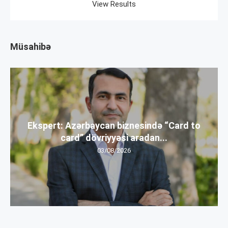
View Results
Müsahibə
Ekspert: Azərbaycan biznesində “Card to
card” dövriyyəsi aradan...
03/08/2026