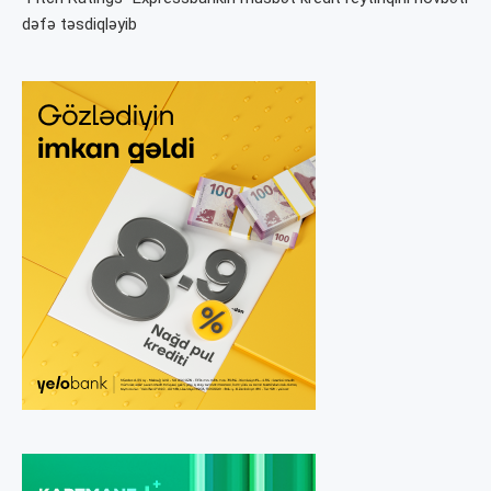
dəfə təsdiqləyib