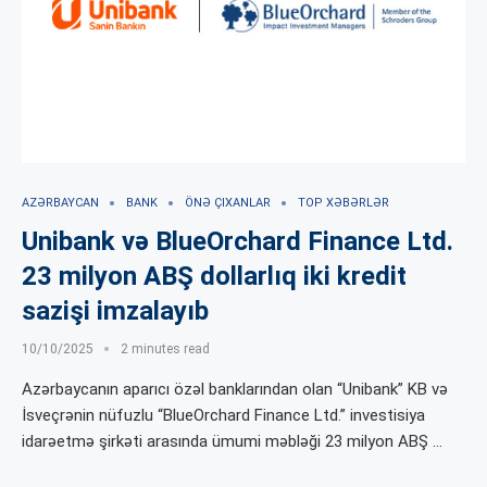
AZƏRBAYCAN
BANK
ÖNƏ ÇIXANLAR
TOP XƏBƏRLƏR
Unibank və BlueOrchard Finance Ltd.
23 milyon ABŞ dollarlıq iki kredit
sazişi imzalayıb
10/10/2025
2 minutes read
Azərbaycanın aparıcı özəl banklarından olan “Unibank” KB və
İsveçrənin nüfuzlu “BlueOrchard Finance Ltd.” investisiya
idarəetmə şirkəti arasında ümumi məbləği 23 milyon ABŞ …