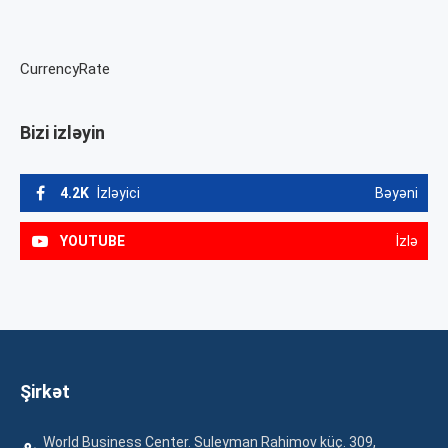
CurrencyRate
Bizi izləyin
4.2K
İzləyici
Bəyəni
YOUTUBE
İzlə
Şirkət
World Business Center. Suleyman Rahimov küç. 309,