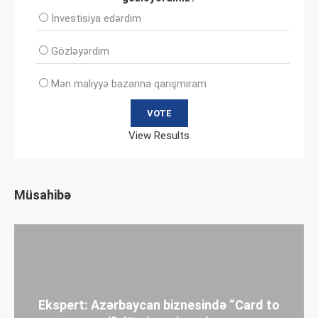
İnvеstisiya edərdim
Gözləyərdim
Mən maliyyə bazarına qarışmıram
View Results
Müsahibə
Ekspert: Azərbaycan biznesində “Card to