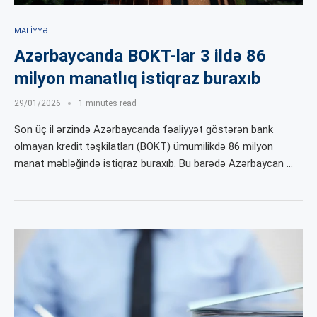
MALIYYƏ
Azərbaycanda BOKT-lar 3 ildə 86
milyon manatlıq istiqraz buraxıb
29/01/2026
1 minutes read
Son üç il ərzində Azərbaycanda fəaliyyət göstərən bank
olmayan kredit təşkilatları (BOKT) ümumilikdə 86 milyon
manat məbləğində istiqraz buraxıb. Bu barədə Azərbaycan …