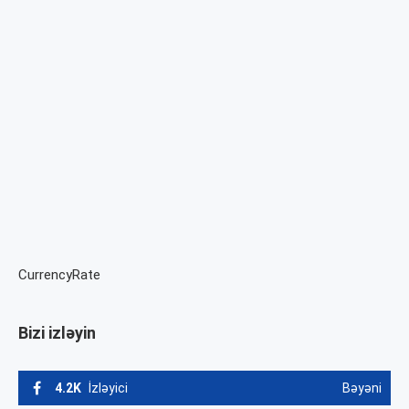
CurrencyRate
Bizi izləyin
4.2K
İzləyici
Bəyəni