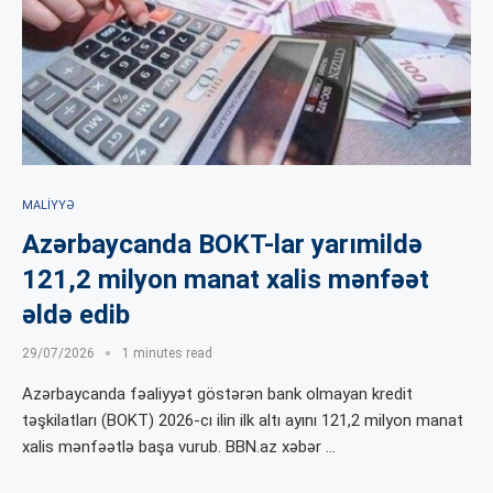
MALIYYƏ
Azərbaycanda BOKT-lar yarımildə
121,2 milyon manat xalis mənfəət
əldə edib
29/07/2026
1 minutes read
Azərbaycanda fəaliyyət göstərən bank olmayan kredit
təşkilatları (BOKT) 2026-cı ilin ilk altı ayını 121,2 milyon manat
xalis mənfəətlə başa vurub. BBN.az xəbər …