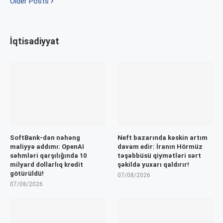
Older Posts
İqtisadiyyat
SoftBank-dən nəhəng
Neft bazarında kəskin artım
maliyyə addımı: OpenAI
davam edir: İranın Hörmüz
səhmləri qarşılığında 10
təşəbbüsü qiymətləri sərt
milyard dollarlıq kredit
şəkildə yuxarı qaldırır!
götürüldü!
07/08/2026
07/08/2026