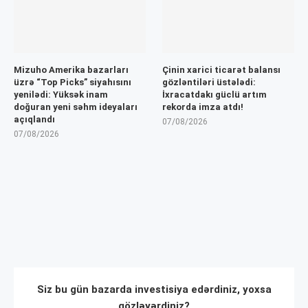
Mizuho Amerika bazarları
Çinin xarici ticarət balansı
üzrə “Top Picks” siyahısını
gözləntiləri üstələdi:
yenilədi: Yüksək inam
İxracatdakı güclü artım
doğuran yeni səhm ideyaları
rekorda imza atdı!
açıqlandı
07/08/2026
07/08/2026
Siz bu gün bazarda investisiya edərdiniz, yoxsa
gözləyərdiniz?