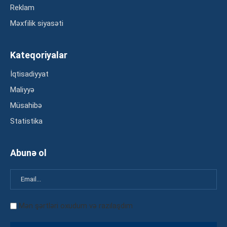
Reklam
Məxfilik siyasəti
Kateqoriyalar
İqtisadiyyat
Maliyyə
Müsahibə
Statistika
Abunə ol
Mən şərtləri oxudum və razılaşdım