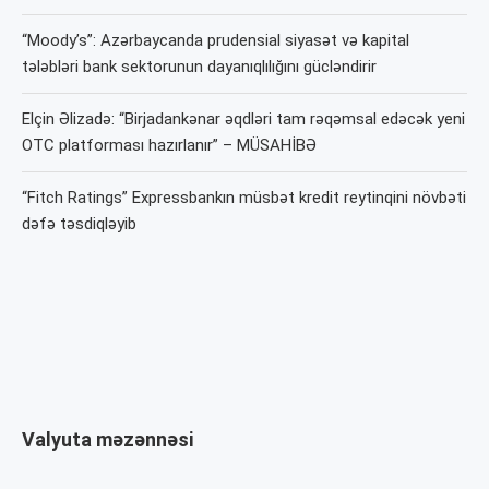
“Moody’s”: Azərbaycanda prudensial siyasət və kapital
tələbləri bank sektorunun dayanıqlılığını gücləndirir
Elçin Əlizadə: “Birjadankənar əqdləri tam rəqəmsal edəcək yeni
OTC platforması hazırlanır” – MÜSAHİBƏ
“Fitch Ratings” Expressbankın müsbət kredit reytinqini növbəti
dəfə təsdiqləyib
Valyuta məzənnəsi