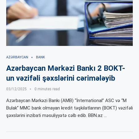
AZƏRBAYCAN
BANK
Azərbaycan Mərkəzi Bankı 2 BOKT-
un vəzifəli şəxslərini cərimələyib
03/12/2025
0 minutes read
Azərbaycan Mərkəzi Bankı (AMB) “İnternational” ASC və “M
Bulak” MMC bank olmayan kredit təşkilatlarının (BOKT) vəzifəli
şəxslərini inzibati məsuliyyətə cəlb edib. BBN.az …