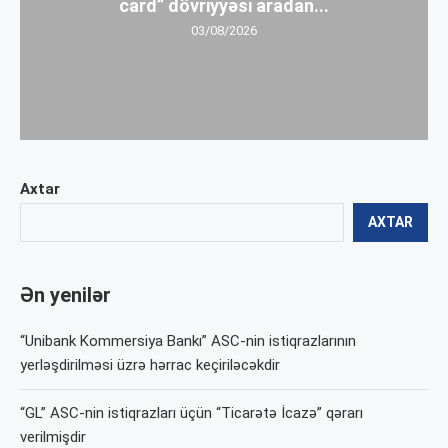
card” dövriyyəsi aradan...
03/08/2026
Axtar
AXTAR
Ən yenilər
“Unibank Kommersiya Bankı” ASC-nin istiqrazlarının
yerləşdirilməsi üzrə hərrac keçiriləcəkdir
“GL” ASC-nin istiqrazları üçün “Ticarətə İcazə” qərarı
verilmişdir