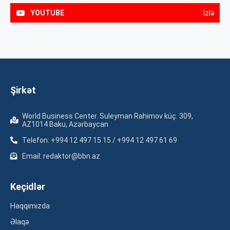
YOUTUBE
İzlə
Şirkət
World Business Center. Suleyman Rahimov küç. 309,
AZ1014 Baku, Azərbaycan
Telefon: +994 12 497 15 15 / +994 12 497 61 69
Email: redaktor@bbn.az
Keçidlər
Haqqımızda
Əlaqə