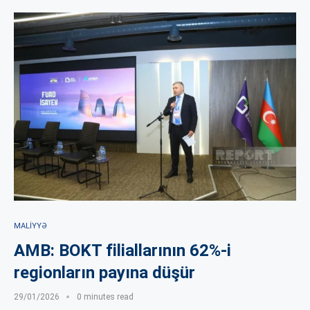
MALIYYƏ
AMB: BOKT filiallarının 62%-i
regionların payına düşür
29/01/2026
0 minutes read