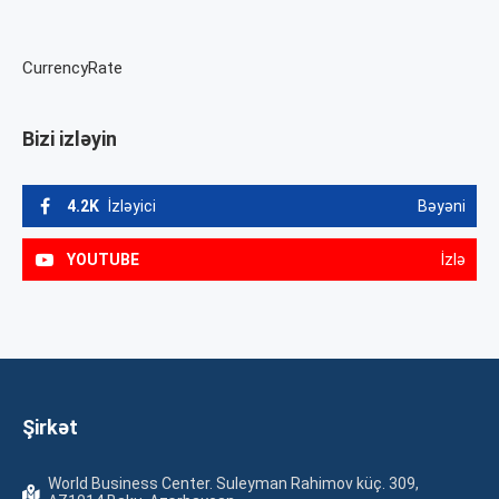
CurrencyRate
Bizi izləyin
4.2K
İzləyici
Bəyəni
YOUTUBE
İzlə
Şirkət
World Business Center. Suleyman Rahimov küç. 309,