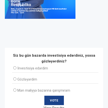
Siz bu gün bazarda investisiya edərdiniz, yoxsa
gözləyərdiniz?
İnvеstisiya edərdim
Gözləyərdim
Mən maliyyə bazarına qarışmıram
View Results