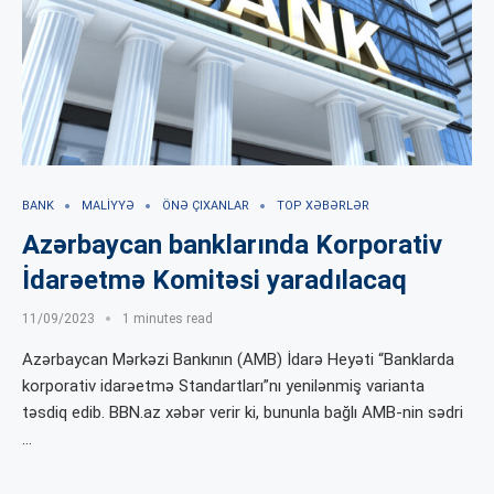
BANK
MALIYYƏ
ÖNƏ ÇIXANLAR
TOP XƏBƏRLƏR
Azərbaycan banklarında Korporativ
İdarəetmə Komitəsi yaradılacaq
11/09/2023
1 minutes read
Azərbaycan Mərkəzi Bankının (AMB) İdarə Heyəti “Banklarda
korporativ idarəetmə Standartları”nı yenilənmiş varianta
təsdiq edib. BBN.az xəbər verir ki, bununla bağlı AMB-nin sədri
…