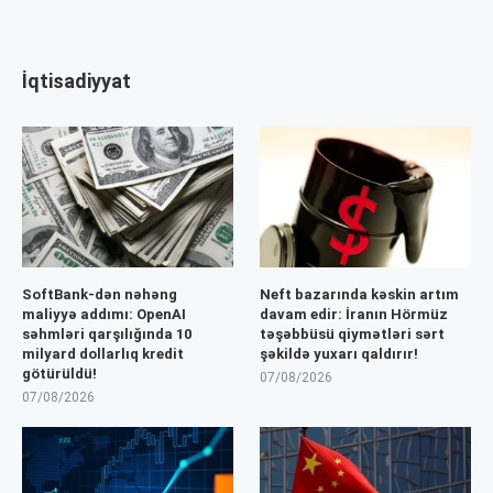
İqtisadiyyat
SoftBank-dən nəhəng
Neft bazarında kəskin artım
maliyyə addımı: OpenAI
davam edir: İranın Hörmüz
səhmləri qarşılığında 10
təşəbbüsü qiymətləri sərt
milyard dollarlıq kredit
şəkildə yuxarı qaldırır!
götürüldü!
07/08/2026
07/08/2026