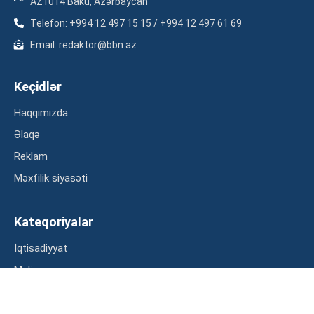
AZ1014 Baku, Azərbaycan
Telefon: +994 12 497 15 15 / +994 12 497 61 69
Email: redaktor@bbn.az
Keçidlər
Haqqımızda
Əlaqə
Reklam
Məxfilik siyasəti
Kateqoriyalar
İqtisadiyyat
Maliyyə
Müsahibə
Statistika