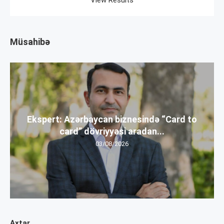
Müsahibə
Ekspert: Azərbaycan biznesində “Card to
card” dövriyyəsi aradan...
03/08/2026
Axtar