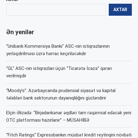
AXTAR
Ən yenilər
“Unibank Kommersiya Bankı” ASC-nin istiqrazlarının
yerləşdirilməsi üzrə hərrac keçiriləcəkdir
“GL” ASC-nin istiqrazları üçün “Ticarətə İcazə” qərarı
verilmişdir
“Moody’s”: Azərbaycanda prudensial siyasət və kapital
tələbləri bank sektorunun dayanıqlılığını gücləndirir
Elçin Əlizadə: “Birjadankənar əqdləri tam rəqəmsal edəcək yeni
OTC platforması hazırlanır” – MÜSAHİBƏ
“Fitch Ratings” Expressbankın müsbət kredit reytinqini növbəti