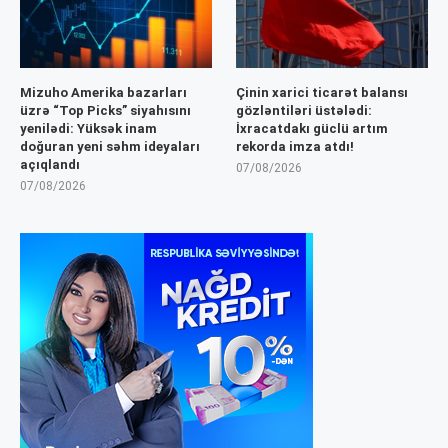
Mizuho Amerika bazarları
Çinin xarici ticarət balansı
üzrə “Top Picks” siyahısını
gözləntiləri üstələdi:
yenilədi: Yüksək inam
İxracatdakı güclü artım
doğuran yeni səhm ideyaları
rekorda imza atdı!
açıqlandı
07/08/2026
07/08/2026