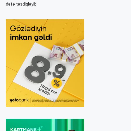
dəfə təsdiqləyib