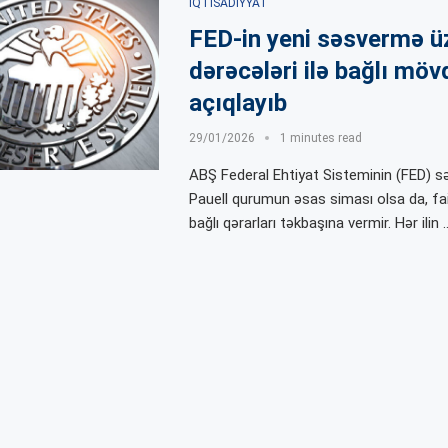
İQTISADIYYAT
FED-in yeni səsvermə üz
dərəcələri ilə bağlı mövq
açıqlayıb
29/01/2026
1 minutes read
ABŞ Federal Ehtiyat Sisteminin (FED) s
Pauell qurumun əsas siması olsa da, faiz
bağlı qərarları təkbaşına vermir. Hər ilin 