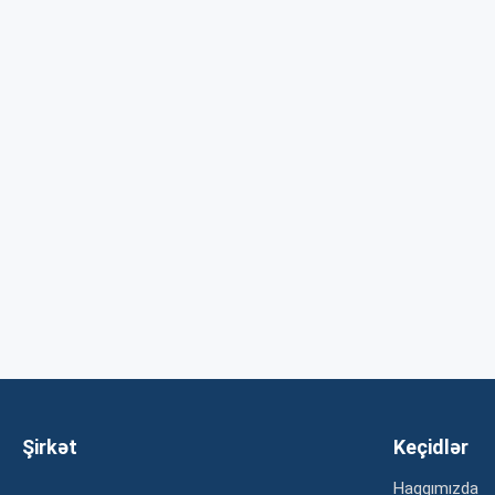
Şirkət
Keçidlər
Haqqımızda