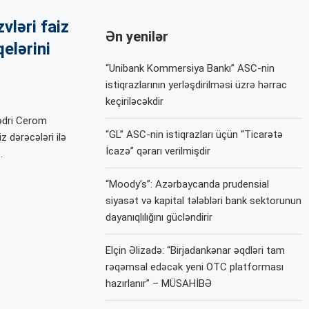
vləri faiz
Ən yenilər
elərini
“Unibank Kommersiya Bankı” ASC-nin
istiqrazlarının yerləşdirilməsi üzrə hərrac
keçiriləcəkdir
ədri Cerom
“GL” ASC-nin istiqrazları üçün “Ticarətə
 dərəcələri ilə
İcazə” qərarı verilmişdir
…
“Moody’s”: Azərbaycanda prudensial
siyasət və kapital tələbləri bank sektorunun
dayanıqlılığını gücləndirir
Elçin Əlizadə: “Birjadankənar əqdləri tam
rəqəmsal edəcək yeni OTC platforması
hazırlanır” – MÜSAHİBƏ