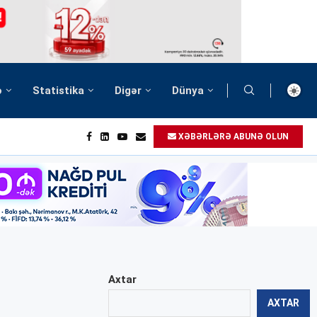
ə
Statistika
Digər
Dünya
XƏBƏRLƏRƏ ABUNƏ OLUN
Axtar
AXTAR