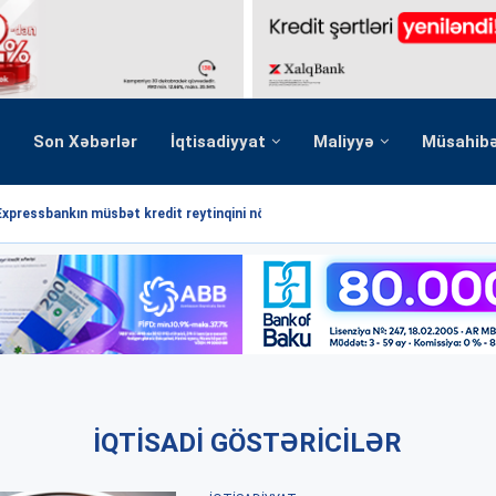
Son Xəbərlər
İqtisadiyyat
Maliyyə
Müsahib
Expressbankın müsbət kredit reytinqini növbəti dəfə...
IQTISADI GÖSTƏRICILƏR