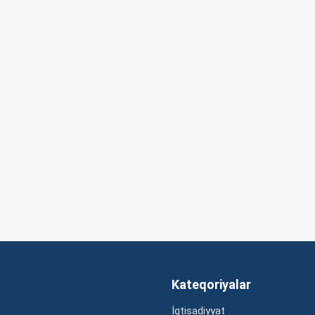
Kateqoriyalar
İqtisadiyyat