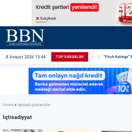
8 Avqust 2026 15:44
TOP XƏBƏRLƏR
“Fitch Ratings” 
»
Home
iqtisadi göstəricilər
İqtisadiyyat