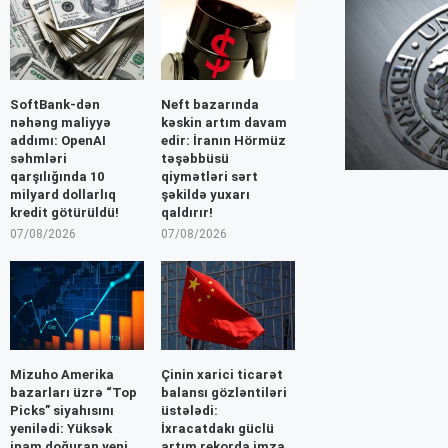
SoftBank-dən
Neft bazarında
nəhəng maliyyə
kəskin artım davam
addımı: OpenAI
edir: İranın Hörmüz
səhmləri
təşəbbüsü
qarşılığında 10
qiymətləri sərt
milyard dollarlıq
şəkildə yuxarı
kredit götürüldü!
qaldırır!
07/08/2026
07/08/2026
Mizuho Amerika
Çinin xarici ticarət
bazarları üzrə “Top
balansı gözləntiləri
Picks” siyahısını
üstələdi:
yenilədi: Yüksək
İxracatdakı güclü
inam doğuran yeni
artım rekorda imza