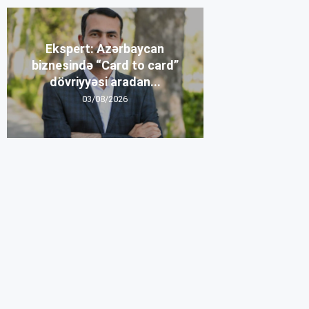
Ekspert: Azərbaycan
biznesində “Card to card”
dövriyyəsi aradan...
03/08/2026