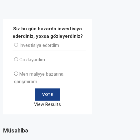
Siz bu gün bazarda investisiya
edərdiniz, yoxsa gözləyərdiniz?
İnvеstisiya edərdim
Gözləyərdim
Mən maliyyə bazarına
qarışmıram
View Results
Müsahibə