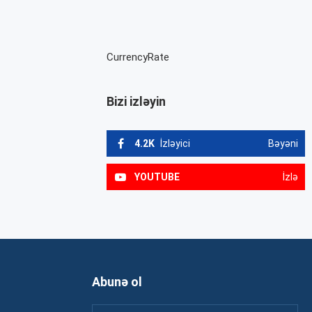
CurrencyRate
Bizi izləyin
4.2K
İzləyici
Bəyəni
YOUTUBE
İzlə
Abunə ol