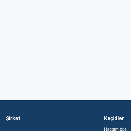
Şirkət
Keçidlər
Haqqımızda