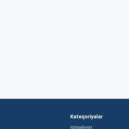
Kateqoriyalar
İqtisadiyyat