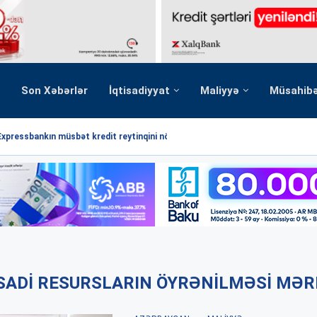
Son Xəbərlər
İqtisadiyyat
Maliyyə
Müsahib
Expressbankın müsbət kredit reytinqini növbəti dəfə...
ISADI RESURSLARIN ÖYRƏNILMƏSI MƏR