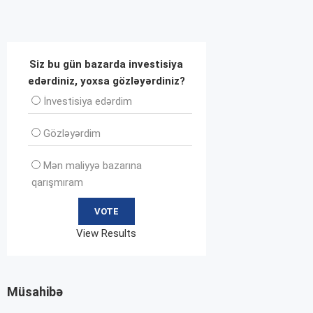
Siz bu gün bazarda investisiya
edərdiniz, yoxsa gözləyərdiniz?
İnvеstisiya edərdim
Gözləyərdim
Mən maliyyə bazarına
qarışmıram
View Results
Müsahibə