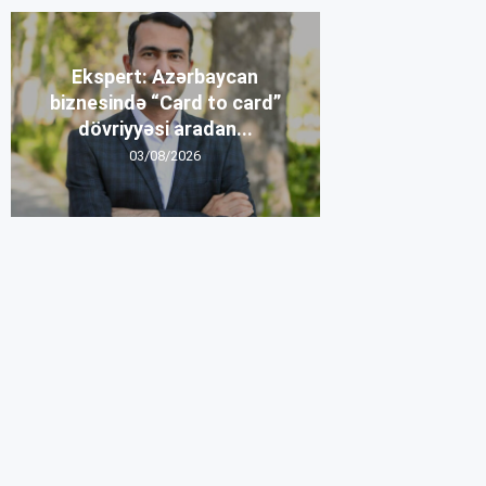
Ekspert: Azərbaycan
biznesində “Card to card”
dövriyyəsi aradan...
03/08/2026