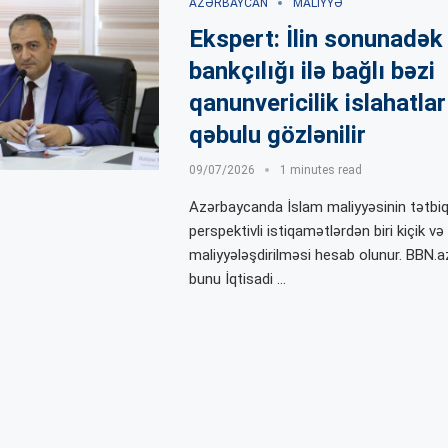
AZƏRBAYCAN
MALIYYƏ
Ekspert: İlin sonunadək
bankçılığı ilə bağlı bəzi
qanunvericilik islahatlar
qəbulu gözlənilir
09/07/2026
1 minutes read
Azərbaycanda İslam maliyyəsinin tətbiq
perspektivli istiqamətlərdən biri kiçik və
maliyyələşdirilməsi hesab olunur. BBN.az 
bunu İqtisadi …