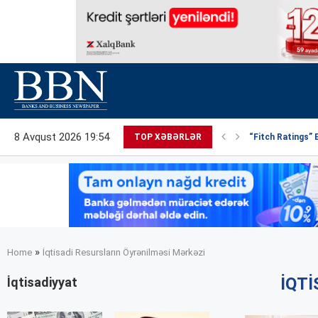
8 Avqust 2026 19:54
TOP XƏBƏRLƏR
“Fitch Ratings” 
»
Home
İqtisadi Resursların Öyrənilməsi Mərkəzi
İQT
İqtisadiyyat