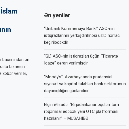
 İslam
Ən yenilər
ının
“Unibank Kommersiya Bankı” ASC-nin
istiqrazlarının yerləşdirilməsi üzrə hərrac
keçiriləcəkdir
“GL” ASC-nin istiqrazları üçün “Ticarətə
i baxımından ən
İcazə” qərarı verilmişdir
 orta biznesin
xəbər verir ki,
“Moody’s”: Azərbaycanda prudensial
siyasət və kapital tələbləri bank sektorunun
dayanıqlılığını gücləndirir
Elçin Əlizadə: “Birjadankənar əqdləri tam
rəqəmsal edəcək yeni OTC platforması
hazırlanır” – MÜSAHİBƏ