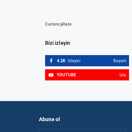
CurrencyRate
Bizi izləyin
4.2K
İzləyici
Bəyəni
YOUTUBE
İzlə
Abunə ol