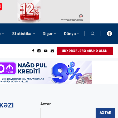
ə
Statistika
Digər
Dünya
XƏBƏRLƏRƏ ABUNƏ OLUN
KƏZI
Axtar
AXTAR