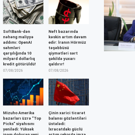
SoftBank-dən
Neft bazarında
nəhəng maliyyə
kəskin artım davam
addımı: OpenAI
edir: İranın Hörmüz
səhmləri
təşəbbüsü
qarşılığında 10
qiymətləri sərt
milyard dollarlıq
şəkildə yuxarı
kredit götürüldü!
qaldırır!
07/08/2026
07/08/2026
Mizuho Amerika
Çinin xarici ticarət
bazarları üzrə “Top
balansı gözləntiləri
Picks” siyahısını
üstələdi:
yenilədi: Yüksək
İxracatdakı güclü
inam doğuran yeni
artım rekorda imza