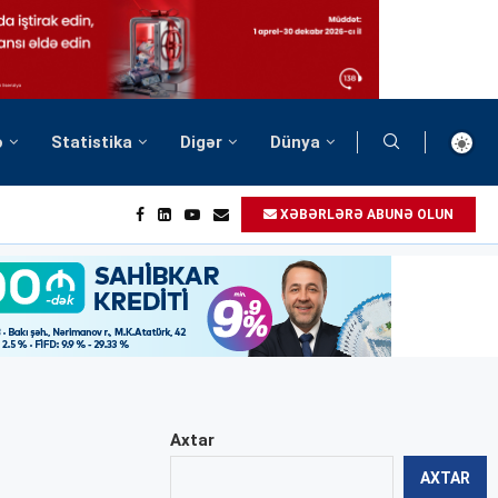
ə
Statistika
Digər
Dünya
XƏBƏRLƏRƏ ABUNƏ OLUN
Axtar
AXTAR