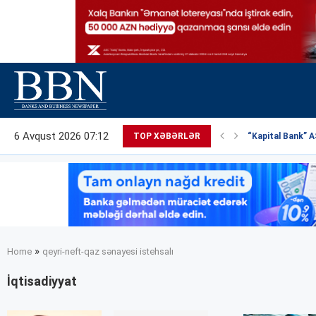
6 Avqust 2026 07:12
TOP XƏBƏRLƏR
“Kapital Bank” AS
»
Home
qeyri-neft-qaz sənayesi istehsalı
İqtisadiyyat