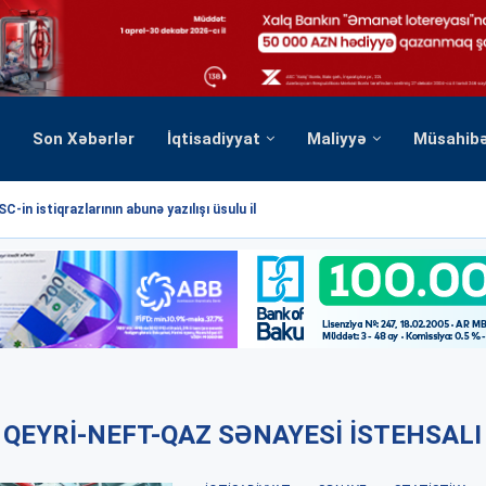
Son Xəbərlər
İqtisadiyyat
Maliyyə
Müsahib
C-in istiqrazlarının abunə yazılışı üsulu ilə...
QEYRI-NEFT-QAZ SƏNAYESI ISTEHSALI