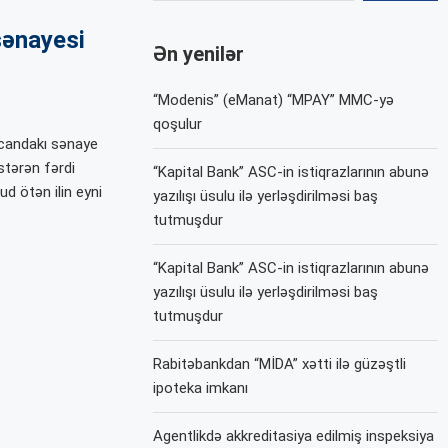
sənayesi
Ən yenilər
“Modenis” (eManat) “MPAY” MMC-yə
qoşulur
ycandakı sənaye
stərən fərdi
“Kapital Bank” ASC-in istiqrazlarının abunə
ud ötən ilin eyni
yazılışı üsulu ilə yerləşdirilməsi baş
tutmuşdur
“Kapital Bank” ASC-in istiqrazlarının abunə
yazılışı üsulu ilə yerləşdirilməsi baş
tutmuşdur
Rabitəbankdan “MİDA” xətti ilə güzəştli
ipoteka imkanı
Agentlikdə akkreditasiya edilmiş inspeksiya