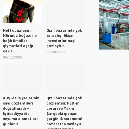
Neft ucuzlaşır:
Qızıl bazarında şok
Hörmüz boğazı ilə
tarazlıq: Əksər
bağlı ümidlər
investorlar nəyi
qiymətləri aşağı
gözləyir?
çəkir
05/08/2026
05/08/2026
ABŞ-da iş yerlərinin
Qızıl bazarında şok
sayı gözləntiləri
gözləntisi: FED-in
doğrultmadı –
qərarı və Yaxın
İqtisadiyyatda
Şərqdəki qızışan
soyuma əlamətləri
gərginlik sarı metalı
güclənir!
nəzarətdə saxlayır!