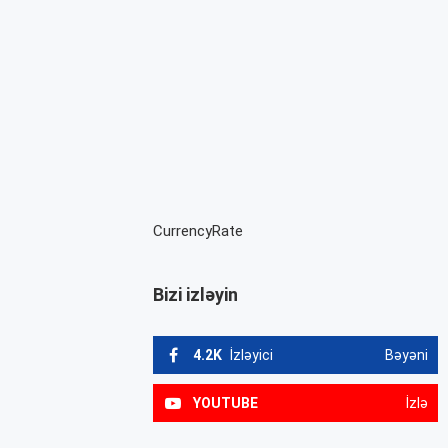
CurrencyRate
Bizi izləyin
4.2K
İzləyici
Bəyəni
YOUTUBE
İzlə