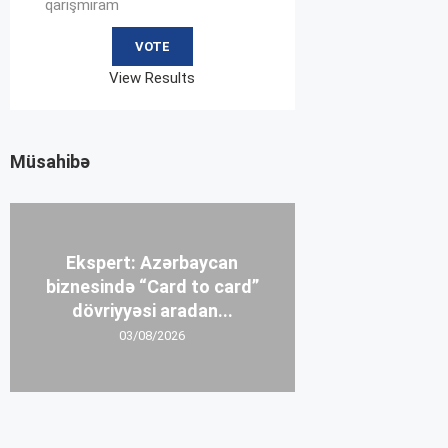
qarışmıram
View Results
Müsahibə
Ekspert: Azərbaycan
biznesində “Card to card”
dövriyyəsi aradan...
03/08/2026