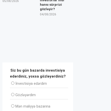
İnvestorlar indi
05/08/2026
hansı sürprizi
gözləyir?
04/08/2026
Siz bu gün bazarda investisiya
edərdiniz, yoxsa gözləyərdiniz?
İnvеstisiya edərdim
Gözləyərdim
Mən maliyyə bazarına