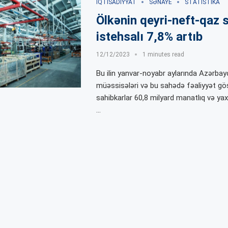
İQTISADIYYAT
SƏNAYE
STATISTIKA
Ölkənin qeyri-neft-qaz 
istehsalı 7,8% artıb
12/12/2023
1 minutes read
Bu ilin yanvar-noyabr aylarında Azərba
müəssisələri və bu sahədə fəaliyyət gö
sahibkarlar 60,8 milyard manatlıq və yax
…