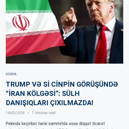
DÜNYA
TRUMP VƏ Sİ CİNPİN GÖRÜŞÜNDƏ
“İRAN KÖLGƏSİ”: SÜLH
DANIŞIQLARI ÇIXILMAZDA!
14/05/2026
1 minutes read
Pekində keçirilən tarixi sammitdə əsas diqqət ticarət