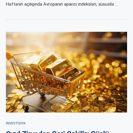
Həftənin açılışında Avropanın aparıcı indeksləri, xüsusilə …
İNVESTISIYA