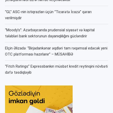
“GL” ASC-nin istiqrazları üçün “Ticarətə İcazə” qərarı
verilmişdir
“Moody’s”: Azərbaycanda prudensial siyasət və kapital
tələbləri bank sektorunun dayanıqlılığını gücləndirir
Elçin Əlizadə: “Birjadankənar əqdləri tam rəqəmsal edəcək yeni
OTC platforması hazırlanır” – MÜSAHİBƏ
“Fitch Ratings” Expressbankın müsbət kredit reytinqini növbəti
dəfə təsdiqləyib