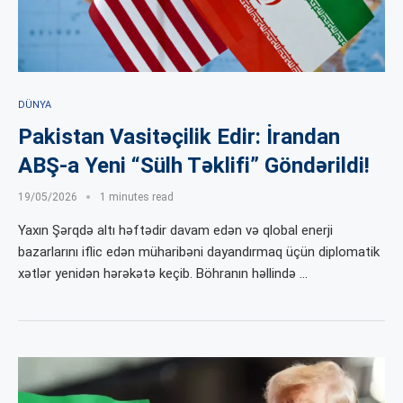
DÜNYA
Pakistan Vasitəçilik Edir: İrandan
ABŞ-a Yeni “Sülh Təklifi” Göndərildi!
19/05/2026
1 minutes read
Yaxın Şərqdə altı həftədir davam edən və qlobal enerji
bazarlarını iflic edən müharibəni dayandırmaq üçün diplomatik
xətlər yenidən hərəkətə keçib. Böhranın həllində …