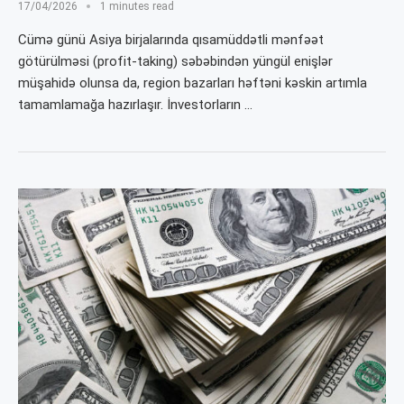
17/04/2026
1 minutes read
Cümə günü Asiya birjalarında qısamüddətli mənfəət
götürülməsi (profit-taking) səbəbindən yüngül enişlər
müşahidə olunsa da, region bazarları həftəni kəskin artımla
tamamlamağa hazırlaşır. İnvestorların …