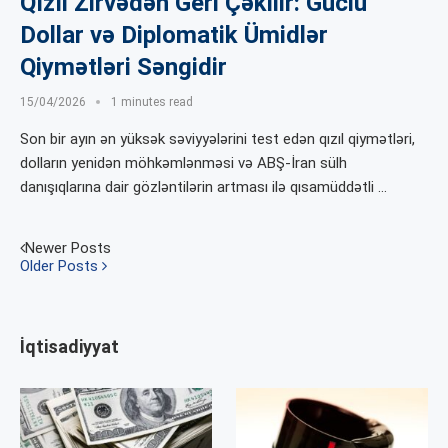
Qızıl Zirvədən Geri Çəkilir: Güclü
Dollar və Diplomatik Ümidlər
Qiymətləri Səngidir
15/04/2026
1 minutes read
Son bir ayın ən yüksək səviyyələrini test edən qızıl qiymətləri,
dolların yenidən möhkəmlənməsi və ABŞ-İran sülh
danışıqlarına dair gözləntilərin artması ilə qısamüddətli …
Newer Posts
Older Posts
İqtisadiyyat