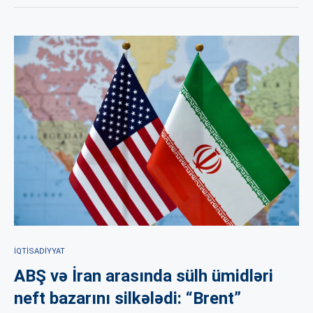
İQTISADIYYAT
ABŞ və İran arasında sülh ümidləri
neft bazarını silkələdi: “Brent”