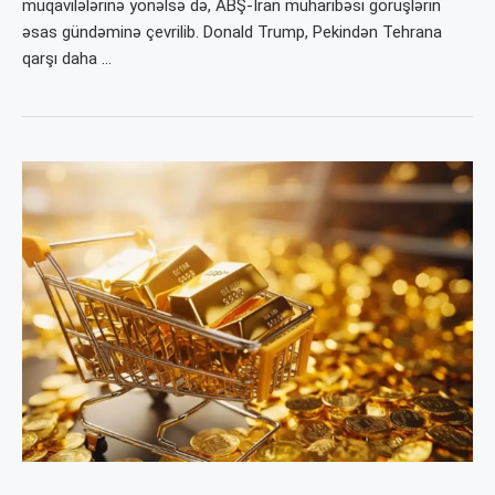
müqavilələrinə yönəlsə də, ABŞ-İran müharibəsi görüşlərin
əsas gündəminə çevrilib. Donald Trump, Pekindən Tehrana
qarşı daha …