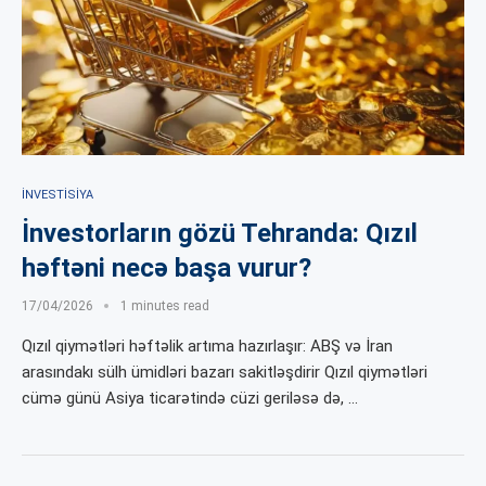
İNVESTISIYA
İnvestorların gözü Tehranda: Qızıl
həftəni necə başa vurur?
17/04/2026
1 minutes read
Qızıl qiymətləri həftəlik artıma hazırlaşır: ABŞ və İran
arasındakı sülh ümidləri bazarı sakitləşdirir Qızıl qiymətləri
cümə günü Asiya ticarətində cüzi geriləsə də, …