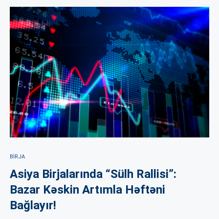
BIRJA
Asiya Birjalarında “Sülh Rallisi”:
Bazar Kəskin Artımla Həftəni
Bağlayır!