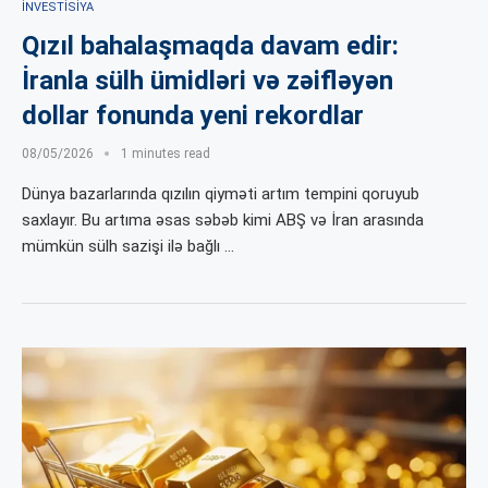
İNVESTISIYA
Qızıl bahalaşmaqda davam edir:
İranla sülh ümidləri və zəifləyən
dollar fonunda yeni rekordlar
08/05/2026
1 minutes read
Dünya bazarlarında qızılın qiyməti artım tempini qoruyub
saxlayır. Bu artıma əsas səbəb kimi ABŞ və İran arasında
mümkün sülh sazişi ilə bağlı …