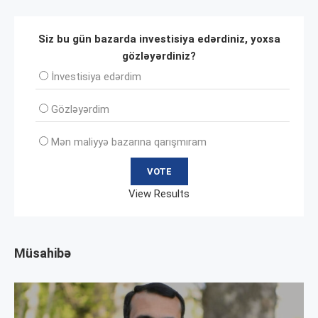
Siz bu gün bazarda investisiya edərdiniz, yoxsa
gözləyərdiniz?
İnvеstisiya edərdim
Gözləyərdim
Mən maliyyə bazarına qarışmıram
View Results
Müsahibə