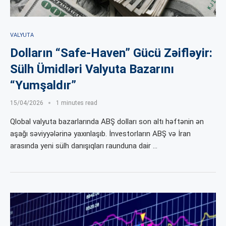
VALYUTA
Dolların “Safe-Haven” Gücü Zəifləyir:
Sülh Ümidləri Valyuta Bazarını
“Yumşaldır”
15/04/2026
1 minutes read
Qlobal valyuta bazarlarında ABŞ dolları son altı həftənin ən
aşağı səviyyələrinə yaxınlaşıb. İnvestorların ABŞ və İran
arasında yeni sülh danışıqları raunduna dair …