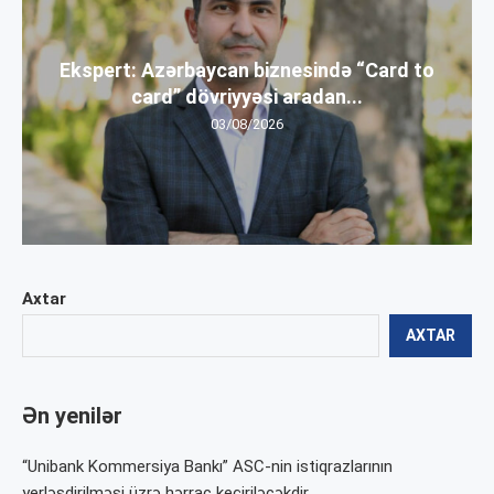
Ekspert: Azərbaycan biznesində “Card to
card” dövriyyəsi aradan...
03/08/2026
Axtar
AXTAR
Ən yenilər
“Unibank Kommersiya Bankı” ASC-nin istiqrazlarının
yerləşdirilməsi üzrə hərrac keçiriləcəkdir