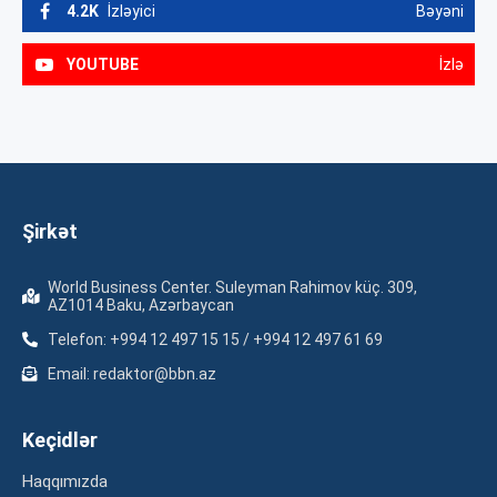
4.2K
İzləyici
Bəyəni
YOUTUBE
İzlə
Şirkət
World Business Center. Suleyman Rahimov küç. 309,
AZ1014 Baku, Azərbaycan
Telefon: +994 12 497 15 15 / +994 12 497 61 69
Email: redaktor@bbn.az
Keçidlər
Haqqımızda