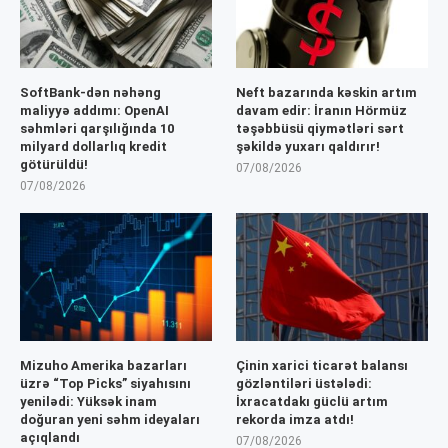
SoftBank-dən nəhəng
Neft bazarında kəskin artım
maliyyə addımı: OpenAI
davam edir: İranın Hörmüz
səhmləri qarşılığında 10
təşəbbüsü qiymətləri sərt
milyard dollarlıq kredit
şəkildə yuxarı qaldırır!
götürüldü!
07/08/2026
07/08/2026
Mizuho Amerika bazarları
Çinin xarici ticarət balansı
üzrə “Top Picks” siyahısını
gözləntiləri üstələdi:
yenilədi: Yüksək inam
İxracatdakı güclü artım
doğuran yeni səhm ideyaları
rekorda imza atdı!
açıqlandı
07/08/2026