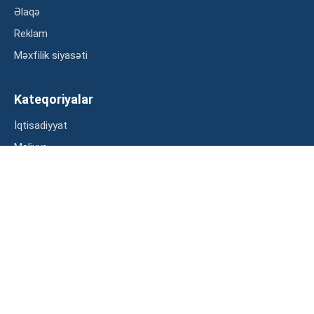
Əlaqə
Reklam
Məxfilik siyasəti
Kateqoriyalar
İqtisadiyyat
Maliyyə
Müsahibə
Statistika
Abunə ol
Mən şərtləri oxudum və razılaşdım