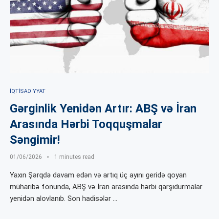
İQTISADIYYAT
Gərginlik Yenidən Artır: ABŞ və İran
Arasında Hərbi Toqquşmalar
Səngimir!
01/06/2026
1 minutes read
Yaxın Şərqdə davam edən və artıq üç ayını geridə qoyan
müharibə fonunda, ABŞ və İran arasında hərbi qarşıdurmalar
yenidən alovlanıb. Son hadisələr …