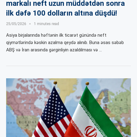
markalı neft uzun müddətdən sonra
ilk dəfə 100 dolların altına düşdü!
25/05/2026
1 minutes read
Asiya birjalarında həftənin ilk ticarət günündə neft
qiymətlərində kəskin azalma qeydə alınıb. Buna əsas səbəb
ABŞ və İran arasında gərginliyin azaldılması və …