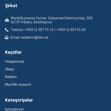
Şirkət
World Business Center. Suleyman Rahimov küç. 309,
AZ1014 Baku, Azərbaycan
Telefon: +994 12 497 15 15 / +994 12 497 61 69
Email: redaktor@bbn.az
Keçidlər
Haqqımızda
Əlaqə
Reklam
Məxfilik siyasəti
Kateqoriyalar
İqtisadiyyat