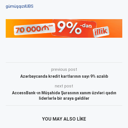
gümüş
qızıl
UBS
previous post
Azərbaycanda kredit kartlarının sayı 9% azalıb
next post
AccessBank-ın Müşahidə Şurasının xanım üzvləri qadın
liderlərlə bir araya gəldilər
YOU MAY ALSO LIKE