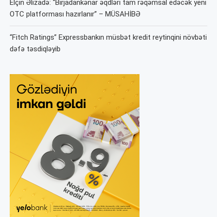
Elçin Əlizadə: “Birjadankənar əqdləri tam rəqəmsal edəcək yeni
OTC platforması hazırlanır” – MÜSAHİBƏ
“Fitch Ratings” Expressbankın müsbət kredit reytinqini növbəti
dəfə təsdiqləyib