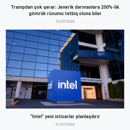
Trampdan şok qərar: Jenerik dərmanlara 200%-lik
gömrük rüsumu tətbiq oluna bilər
22/07/2026
“Intel” yeni ixtisarlar planlaşdırır
21/07/2026