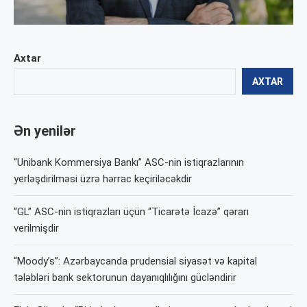
Axtar
AXTAR
Ən yenilər
“Unibank Kommersiya Bankı” ASC-nin istiqrazlarının
yerləşdirilməsi üzrə hərrac keçiriləcəkdir
“GL” ASC-nin istiqrazları üçün “Ticarətə İcazə” qərarı
verilmişdir
“Moody’s”: Azərbaycanda prudensial siyasət və kapital
tələbləri bank sektorunun dayanıqlılığını gücləndirir