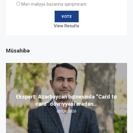
Mən maliyyə bazarına qarışmıram
View Results
Müsahibə
Ekspert: Azərbaycan biznesində “Card to
card” dövriyyəsi aradan...
03/08/2026