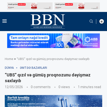
»
Home
“UBS” qızıl və gümüş proqnozunu dəyişməz saxlayıb
DÜNYA
ƏMTƏƏ BAZARLARI
“UBS” qızıl və gümüş proqnozunu dəyişməz
saxlayıb
12/05/2026
0 comments
0
views
1 minutes read