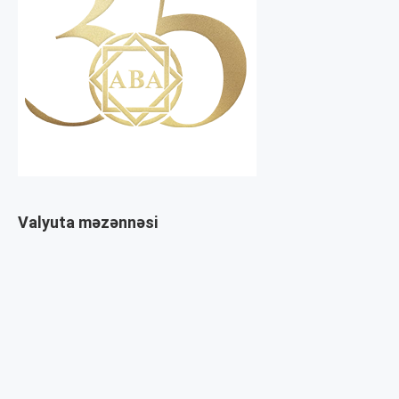
Valyuta məzənnəsi