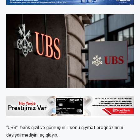
“UBS” bank qızıl və gümüşün il sonu qiymət proqnozlarını
dəyişdirmədiyini açıqlayıb.