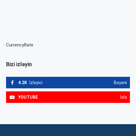
CurrencyRate
Bizi izləyin
4.2K
İzləyici
Bəyəni
YOUTUBE
İzlə