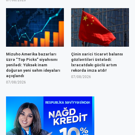
07/08/2026
Mizuho Amerika bazarları
Çinin xarici ticarət balansı
üzrə “Top Picks” siyahısını
gözləntiləri üstələdi:
yenilədi: Yüksək inam
İxracatdakı güclü artım
doğuran yeni səhm ideyaları
rekorda imza atdı!
açıqlandı
07/08/2026
07/08/2026