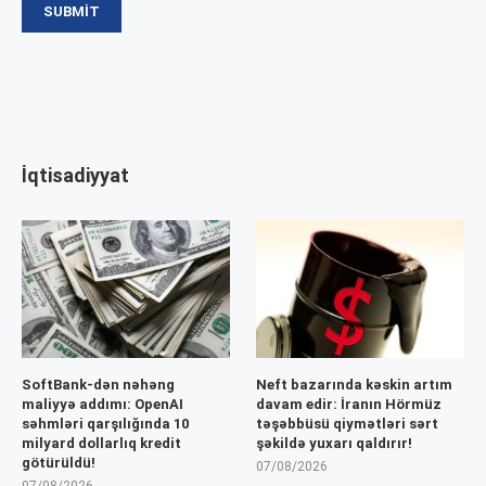
İqtisadiyyat
SoftBank-dən nəhəng
Neft bazarında kəskin artım
maliyyə addımı: OpenAI
davam edir: İranın Hörmüz
səhmləri qarşılığında 10
təşəbbüsü qiymətləri sərt
milyard dollarlıq kredit
şəkildə yuxarı qaldırır!
götürüldü!
07/08/2026