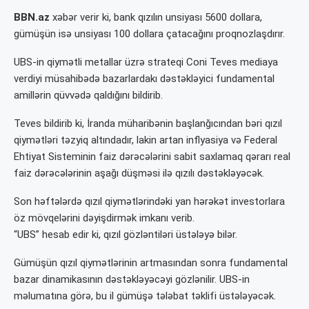
BBN.az
xəbər verir ki, bank qızılın unsiyası 5600 dollara,
gümüşün isə unsiyası 100 dollara çatacağını proqnozlaşdırır.
UBS-in qiymətli metallar üzrə strateqi Coni Teves mediaya
verdiyi müsahibədə bazarlardakı dəstəkləyici fundamental
amillərin qüvvədə qaldığını bildirib.
Teves bildirib ki, İranda müharibənin başlanğıcından bəri qızıl
qiymətləri təzyiq altındadır, lakin artan inflyasiya və Federal
Ehtiyat Sisteminin faiz dərəcələrini sabit saxlamaq qərarı real
faiz dərəcələrinin aşağı düşməsi ilə qızılı dəstəkləyəcək.
Son həftələrdə qızıl qiymətlərindəki yan hərəkət investorlara
öz mövqelərini dəyişdirmək imkanı verib.
“UBS” hesab edir ki, qızıl gözləntiləri üstələyə bilər.
Gümüşün qızıl qiymətlərinin artmasından sonra fundamental
bazar dinamikasının dəstəkləyəcəyi gözlənilir. UBS-in
məlumatına görə, bu il gümüşə tələbat təklifi üstələyəcək.