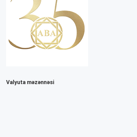
Valyuta məzənnəsi