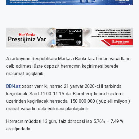
Azərbaycan Respublikası Mərkəzi Bankı tərəfindən vəsaitlərin
cəlb edilməsi üzrə depozit hərracının keçirilməsi barədə
məlumat açıqlanıb.
BBN.az
xəbər verir ki, hərrac 21 yanvar 2020-ci il tarixində
keçiriləcək. Saat 11:00-11.15-də, Blumberq ticarət sistemi
üzərindən keçiriləcək hərracda 150 000 000 ( yüz əlli milyon )
manat vəsaitin cəlb edilməsi planlaşdırılır.
Hərracın müddəti 13 gün, faiz dərəcəsi isə 5,76% – 7,49 %
aralığındadır.