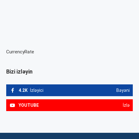
CurrencyRate
Bizi izləyin
4.2K
İzləyici
Bəyəni
YOUTUBE
İzlə