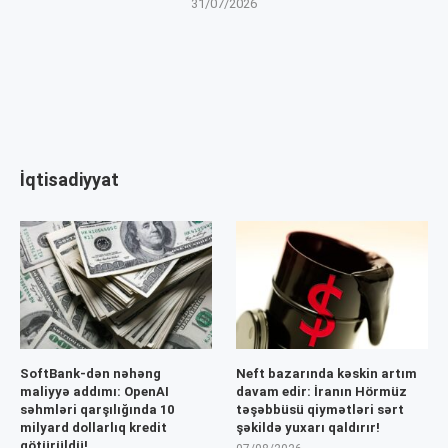
31/07/2026
İqtisadiyyat
SoftBank-dən nəhəng
Neft bazarında kəskin artım
maliyyə addımı: OpenAI
davam edir: İranın Hörmüz
səhmləri qarşılığında 10
təşəbbüsü qiymətləri sərt
milyard dollarlıq kredit
şəkildə yuxarı qaldırır!
götürüldü!