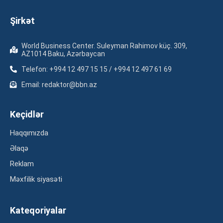
Şirkət
World Business Center. Suleyman Rahimov küç. 309,
AZ1014 Baku, Azərbaycan
Telefon: +994 12 497 15 15 / +994 12 497 61 69
Email: redaktor@bbn.az
Keçidlər
Haqqımızda
Əlaqə
Reklam
Məxfilik siyasəti
Kateqoriyalar