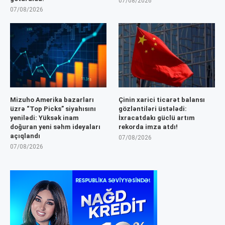
07/08/2026
07/08/2026
Mizuho Amerika bazarları
Çinin xarici ticarət balansı
üzrə “Top Picks” siyahısını
gözləntiləri üstələdi:
yenilədi: Yüksək inam
İxracatdakı güclü artım
doğuran yeni səhm ideyaları
rekorda imza atdı!
açıqlandı
07/08/2026
07/08/2026