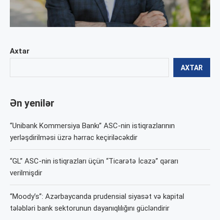
Axtar
AXTAR
Ən yenilər
“Unibank Kommersiya Bankı” ASC-nin istiqrazlarının
yerləşdirilməsi üzrə hərrac keçiriləcəkdir
“GL” ASC-nin istiqrazları üçün “Ticarətə İcazə” qərarı
verilmişdir
“Moody’s”: Azərbaycanda prudensial siyasət və kapital
tələbləri bank sektorunun dayanıqlılığını gücləndirir