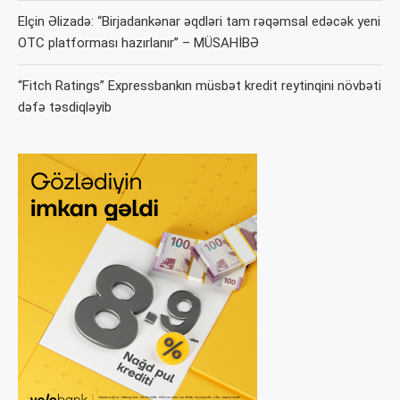
Elçin Əlizadə: “Birjadankənar əqdləri tam rəqəmsal edəcək yeni
OTC platforması hazırlanır” – MÜSAHİBƏ
“Fitch Ratings” Expressbankın müsbət kredit reytinqini növbəti
dəfə təsdiqləyib