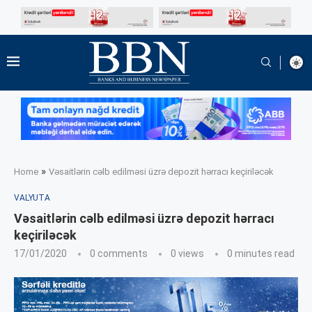
»
Home
Vəsaitlərin cəlb edilməsi üzrə depozit hərracı keçiriləcək
VALYUTA
Vəsaitlərin cəlb edilməsi üzrə depozit hərracı
keçiriləcək
17/01/2020
0 comments
0
views
0 minutes read