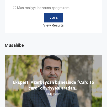
Mən maliyyə bazarına qarışmıram
View Results
Müsahibə
Ekspert: Azərbaycan biznesində “Card to
card” dövriyyəsi aradan...
03/08/2026