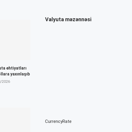
Valyuta məzənnəsi
ta ehtiyatları
llara yaxınlaşıb
8/2026
CurrencyRate