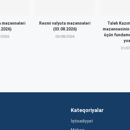
a məzənnələri
Rəsmi valyuta məzənnələri
Taleh Kazı
.2026)
(03.08.2026)
məzənnəsinin 
üçün fundame
/2026
03/08/2026
yo
31/0
Kateqoriyalar
İqtisadiyyat