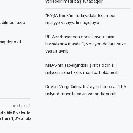
yerləşdirilməsi baş tutacaqdır
“PAŞA Bank”ın Türkiyədəki törəməsi
 edilməsi üzrə
maliyyə vəziyyətini açıqlayıb
BP Azərbaycanda sosial investisiya
mış depozit
layihələrinə 6 ayda 1,5 milyon dollara yaxın
vəsait ayırıb
MİDA-nın tabeliyindəki şirkət ötən il 1
milyon manat xalis mənfəət əldə edib
Dövlət Vergi Xidməti 7 ayda büdcəyə 11,5
milyard manata yaxın vəsait köçürüb
next post
sədə AMB valyuta
atları 1,3% artıb