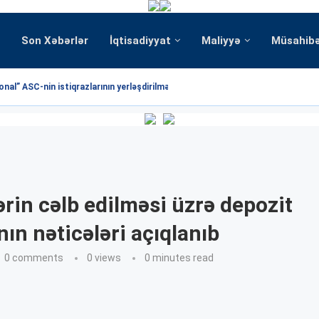
Son Xəbərlər
İqtisadiyyat
Maliyyə
Müsahib
nal” ASC-nin istiqrazlarının yerləşdirilməsi üzrə hərrac yekunlaşmışdır
ərin cəlb edilməsi üzrə depozit
nın nəticələri açıqlanıb
0 comments
0
views
0 minutes read