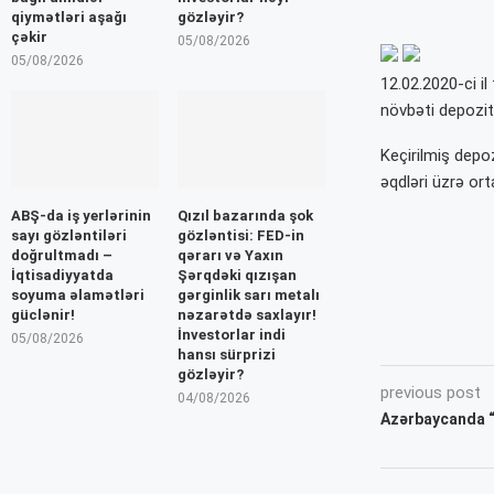
qiymətləri aşağı
gözləyir?
çəkir
05/08/2026
05/08/2026
12.02.2020-ci i
növbəti depozit 
Keçirilmiş depo
əqdləri üzrə ort
ABŞ-da iş yerlərinin
Qızıl bazarında şok
sayı gözləntiləri
gözləntisi: FED-in
doğrultmadı –
qərarı və Yaxın
İqtisadiyyatda
Şərqdəki qızışan
soyuma əlamətləri
gərginlik sarı metalı
güclənir!
nəzarətdə saxlayır!
İnvestorlar indi
05/08/2026
hansı sürprizi
gözləyir?
previous post
04/08/2026
Azərbaycanda “O