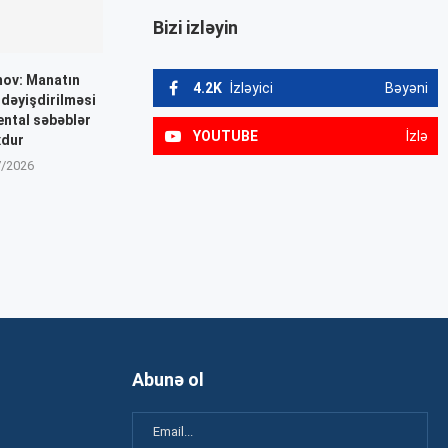
Bizi izləyin
mov: Manatın
4.2K
İzləyici
Bəyəni
dəyişdirilməsi
ntal səbəblər
YOUTUBE
İzlə
xdur
7/2026
Abunə ol