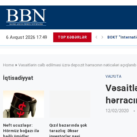
6 Avqust 2026 17:49
TOP XƏBƏRLƏR
BOKT “Internatio
»
Home
Vəsaitlərin cəlb edilməsi üzrə depozit hərracının nəticələri açıqlanıb
VALYUTA
İqtisadiyyat
Vəsaitl
hərracı
12/02/2020
Neft ucuzlaşır:
Qızıl bazarında şok
Hörmüz boğazı ilə
tarazlıq: Əksər
bağlı ümidlər
investorlar nəyi