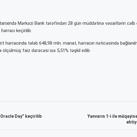
l tarixində Mərkəzi Bank tərəfindən 28 gün müddətinə vəsaitlərin cəlb
hərracı keçirilib.
zit hərracında tələb 648,98 mln. manat, hərracın nəticəsində bağlanıl
a ölçülmüş faiz dərəcəsi isə 5,51% təşkil edib.
racle Day” keçirilib
Yanvarın 1-i ilə müqayi
ehtiy