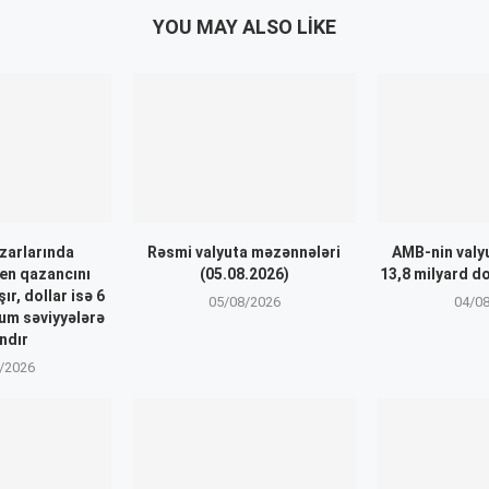
YOU MAY ALSO LIKE
zarlarında
Rəsmi valyuta məzənnələri
AMB-nin valyu
en qazancını
(05.08.2026)
13,8 milyard do
r, dollar isə 6
05/08/2026
04/0
um səviyyələrə
ndır
/2026