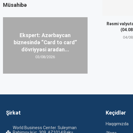
Müsahibə
Rəsmi valyut
(04.08
Ekspert: Azərbaycan
04/08
biznesində “Card to card”
dövriyyəsi aradan...
03/08/2026
Şirkət
Keçidlər
Haqqımızda
World Business Center. Suleyman
Rahimov küç. 309, AZ1014 Baku,