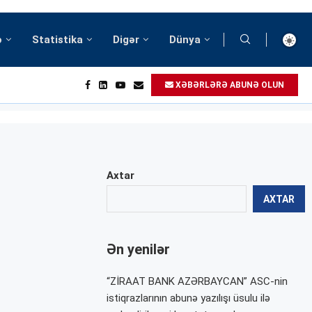
ə
Statistika
Digər
Dünya
XƏBƏRLƏRƏ ABUNƏ OLUN
Axtar
AXTAR
Ən yenilər
“ZİRAAT BANK AZƏRBAYCAN” ASC-nin
istiqrazlarının abunə yazılışı üsulu ilə