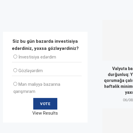
Siz bu gün bazarda investisiya
edərdiniz, yoxsa gözləyərdiniz?
İnvеstisiya edərdim
Valyuta ba
Gözləyərdim
durğunluq: Y
qorumağa çalışı
Mən maliyyə bazarına
həftəlik minim
qarışmıram
yaxı
06/08
View Results