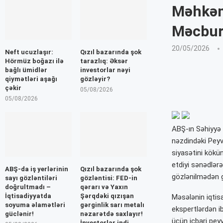
Məhkəm
Məcbur
20/05/2026
Neft ucuzlaşır:
Qızıl bazarında şok
Hörmüz boğazı ilə
tarazlıq: Əksər
bağlı ümidlər
investorlar nəyi
qiymətləri aşağı
gözləyir?
çəkir
05/08/2026
05/08/2026
ABŞ-ın Səhiyyə 
nəzdindəki Pey
siyasətini kökün
etdiyi sənədlərə 
ABŞ-da iş yerlərinin
Qızıl bazarında şok
gözlənilmədən g
sayı gözləntiləri
gözləntisi: FED-in
doğrultmadı –
qərarı və Yaxın
İqtisadiyyatda
Şərqdəki qızışan
Məsələnin iqtisa
soyuma əlamətləri
gərginlik sarı metalı
ekspertlərdən i
güclənir!
nəzarətdə saxlayır!
üçün icbari pey
İnvestorlar indi