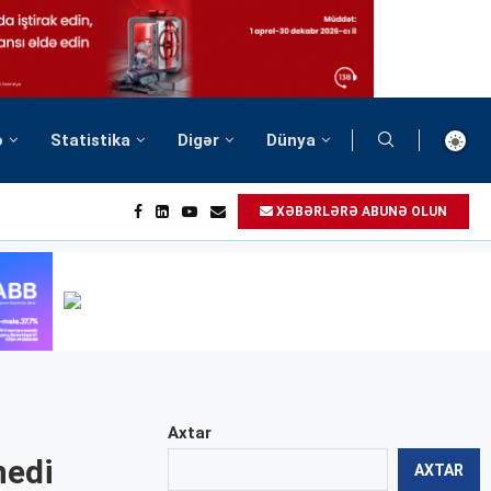
ə
Statistika
Digər
Dünya
XƏBƏRLƏRƏ ABUNƏ OLUN
Axtar
nedi
AXTAR