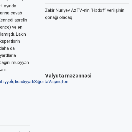
rt ayında
Zakir Nuriyev AzTV-nin “Hədəf” verilişinin
larına cavab
qonağı olacaq
ennedi aprelin
ience) və ən
lamışdı. Lakin
kspertlərin
 daha da
yardlarla
yacağını müəyyən
rir.
Valyuta məzənnəsi
hiyyəİqtisadiyyatı
Sığorta
Vaşinqton