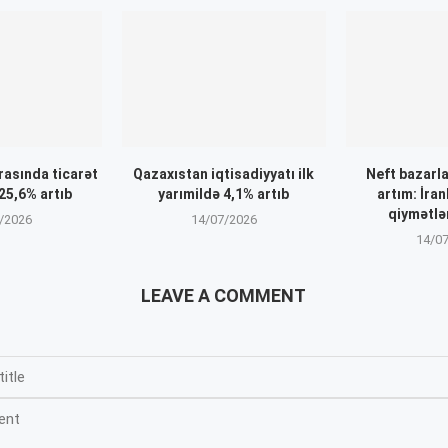
rasında ticarət
Qazaxıstan iqtisadiyyatı ilk
Neft bazarl
25,6% artıb
yarımildə 4,1% artıb
artım: İran
qiymətlər
/2026
14/07/2026
14/0
LEAVE A COMMENT