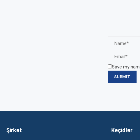
Save my name,
Şirkət
Keçidlər