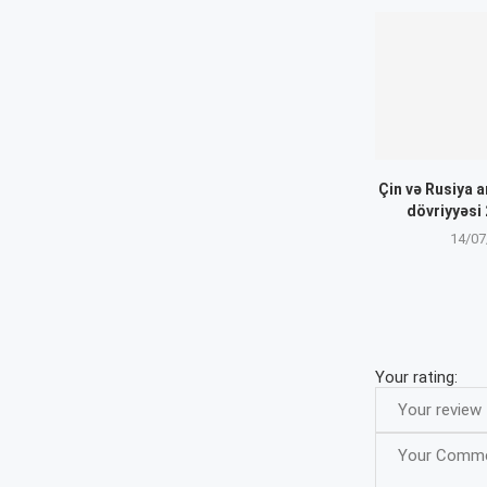
Çin və Rusiya a
dövriyyəsi 
14/07
Your rating: