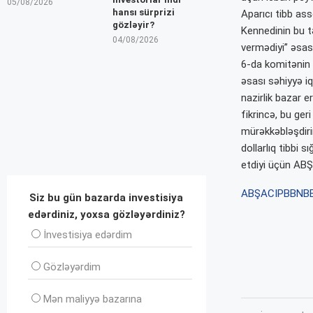
05/08/2026
hansı sürprizi
Aparıcı tibb as
gözləyir?
Kennedinin bu tə
04/08/2026
vermədiyi” əsas
6-da komitənin 
əsası səhiyyə iq
nazirlik bazar 
fikrincə, bu ge
mürəkkəbləşdirir
dollarlıq tibbi 
etdiyi üçün ABŞ-
ABŞ
ACIP
BBN
B
Siz bu gün bazarda investisiya
edərdiniz, yoxsa gözləyərdiniz?
İnvеstisiya edərdim
Gözləyərdim
Mən maliyyə bazarına