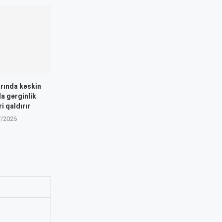
arında kəskin
la gərginlik
i qaldırır
7/2026