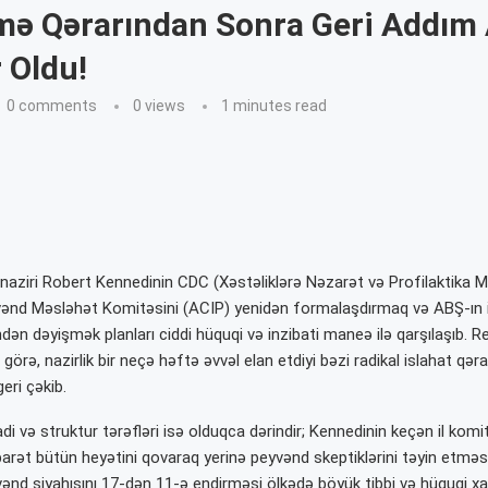
ə Qərarından Sonra Geri Addım
 Oldu!
0 comments
0
views
1 minutes read
naziri Robert Kennedinin CDC (Xəstəliklərə Nəzarət və Profilaktika M
vənd Məsləhət Komitəsini (ACIP) yenidən formalaşdırmaq və ABŞ-ın
dən dəyişmək planları ciddi hüquqi və inzibati maneə ilə qarşılaşıb. R
görə, nazirlik bir neçə həftə əvvəl elan etdiyi bəzi radikal islahat qərar
eri çəkib.
di və struktur tərəfləri isə olduqca dərindir; Kennedinin keçən il kom
barət bütün heyətini qovaraq yerinə peyvənd skeptiklərini təyin etməs
vənd siyahısını 17-dən 11-ə endirməsi ölkədə böyük tibbi və hüquqi x