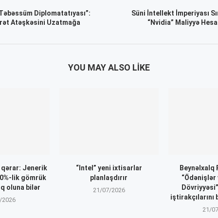
Təbəssüm Diplomatatıyası”:
Süni İntellekt İmperiyası S
rət Atəşkəsini Uzatmağa
“Nvidia” Maliyyə Hesab
YOU MAY ALSO LIKE
qərar: Jenerik
“Intel” yeni ixtisarlar
Beynəlxalq
0%-lik gömrük
planlaşdırır
“Ödənişlər
q oluna bilər
Dövriyyəsi
21/07/2026
iştirakçılarını 
/2026
21/0