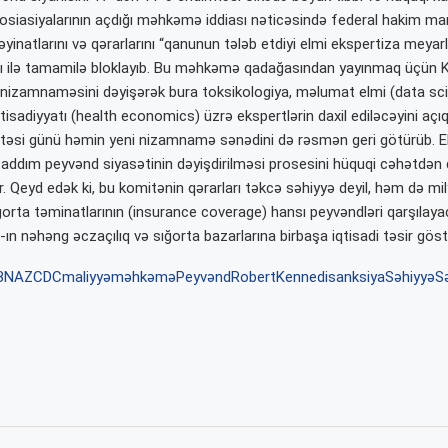
sosiasiyalarının açdığı məhkəmə iddiası nəticəsində federal hakim ma
yinatlarını və qərarlarını “qanunun tələb etdiyi elmi ekspertiza meyar
ı ilə tamamilə bloklayıb. Bu məhkəmə qadağasından yayınmaq üçün K
nizamnaməsini dəyişərək bura toksikologiya, məlumat elmi (data sc
tisadiyyatı (health economics) üzrə ekspertlərin daxil ediləcəyini açıq
ertəsi günü həmin yeni nizamnamə sənədini də rəsmən geri götürüb. E
ri addım peyvənd siyasətinin dəyişdirilməsi prosesini hüquqi cəhətdən
. Qeyd edək ki, bu komitənin qərarları təkcə səhiyyə deyil, həm də mil
sığorta təminatlarının (insurance coverage) hansı peyvəndləri qarşıla
ın nəhəng əczaçılıq və sığorta bazarlarına birbaşa iqtisadi təsir göstə
BNAZ
CDC
maliyyə
məhkəmə
Peyvənd
RobertKennedi
sanksiya
Səhiyyə
Sə