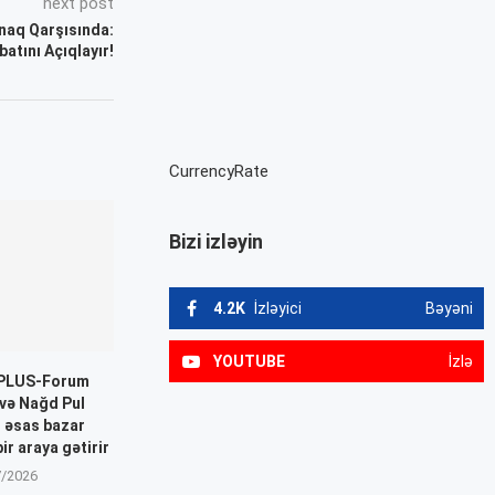
next post
ınaq Qarşısında:
atını Açıqlayır!
CurrencyRate
Bizi izləyin
4.2K
İzləyici
Bəyəni
YOUTUBE
İzlə
 PLUS-Forum
 və Nağd Pul
” əsas bazar
bir araya gətirir
7/2026