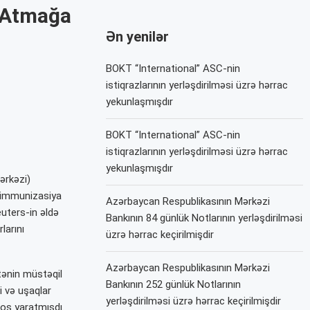
 Atmağa
Ən yenilər
BOKT “International” ASC-nin
istiqrazlarının yerləşdirilməsi üzrə hərrac
yekunlaşmışdır
BOKT “International” ASC-nin
istiqrazlarının yerləşdirilməsi üzrə hərrac
yekunlaşmışdır
ərkəzi)
 immunizasiya
Azərbaycan Respublikasının Mərkəzi
euters-in əldə
Bankının 84 günlük Notlarının yerləşdirilməsi
larını
üzrə hərrac keçirilmişdir
Azərbaycan Respublikasının Mərkəzi
itənin müstəqil
Bankının 252 günlük Notlarının
i və uşaqlar
yerləşdirilməsi üzrə hərrac keçirilmişdir
aos yaratmışdı.