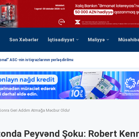
Son Xəbərlər
İqtisadiyyat
Maliyyə
Müsahib
nal” ASC-nin istiqrazlarının yerləşdirilməsi üzrə hərrac yekunlaşmışdır
Sonra Geri Addım Atmağa Məcbur Oldu!
tonda Peyvənd Şoku: Robert Ken