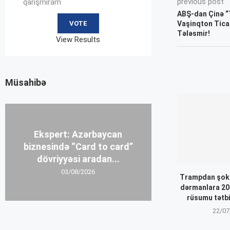
previous post
qarışmıram
ABŞ-dan Çinə “
Vaşinqton Tica
Tələsmir!
View Results
Müsahibə
Ekspert: Azərbaycan
biznesində “Card to card”
dövriyyəsi aradan...
03/08/2026
Trampdan şok 
dərmanlara 20
rüsumu tətbi
22/07