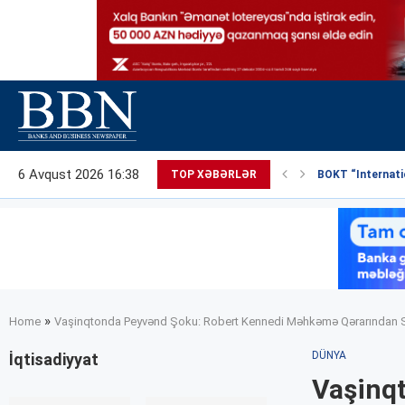
6 Avqust 2026 16:38
TOP XƏBƏRLƏR
BOKT “Internatio
»
Home
Vaşinqtonda Peyvənd Şoku: Robert Kennedi Məhkəmə Qərarından 
DÜNYA
İqtisadiyyat
Vaşinq