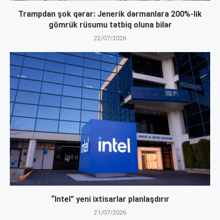
Trampdan şok qərar: Jenerik dərmanlara 200%-lik
gömrük rüsumu tətbiq oluna bilər
22/07/2026
“Intel” yeni ixtisarlar planlaşdırır
21/07/2026