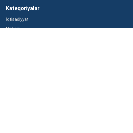
Kateqoriyalar
İqtisadiyyat
Maliyyə
Müsahibə
Statistika
Abunə ol
Mən şərtləri oxudum və razılaşdım