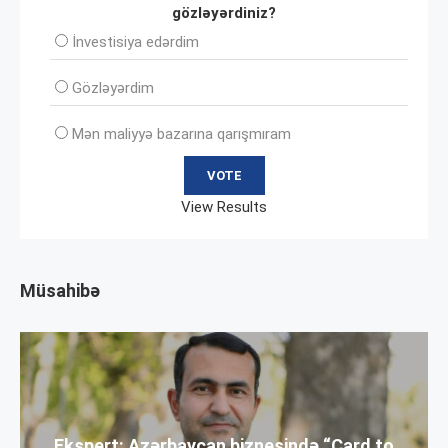
gözləyərdiniz?
İnvеstisiya edərdim
Gözləyərdim
Mən maliyyə bazarına qarışmıram
View Results
Müsahibə
Ekspert: Azərbaycan biznesində “Card to