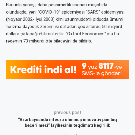
Bununla yanaşı, daha pessimistik ssenari müşahidə
olunduqda, yəni “COVID-19” epidemiyası “SARS” epidemiyası
(Noyabr 2002- İyul 2003) kimi uzunmüddətli olduqda ümumi
turizmə dəyəcək zərərin iki dəfədən çox artaraq 50 milyard
dollara çatacağı ehtimal edilir. “Oxford Economics” isə bu
rəqəmin 73 milyardı ötə biləcəyini də bildirib.
previous post
“Azərbaycanda inteqrə olunmuş innovativ pambıq
becərilməsi” layihəsinin təqdimatı keçirilib