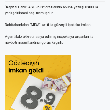
“Kapital Bank” ASC-in istiqrazlarının abunə yazılışı üsulu ilə
yerləşdirilməsi baş tutmuşdur
Rabitəbankdan “MİDA” xətti ilə güzəştli ipoteka imkanı
Agentlikdə akkreditasiya edilmiş inspeksiya orqanları ilə
növbəti maarifləndirici görüş keçirilib