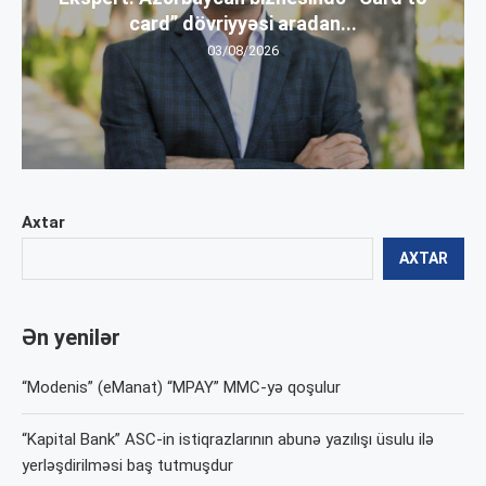
card” dövriyyəsi aradan...
03/08/2026
Axtar
AXTAR
Ən yenilər
“Modenis” (eManat) “MPAY” MMC-yə qoşulur
“Kapital Bank” ASC-in istiqrazlarının abunə yazılışı üsulu ilə
yerləşdirilməsi baş tutmuşdur