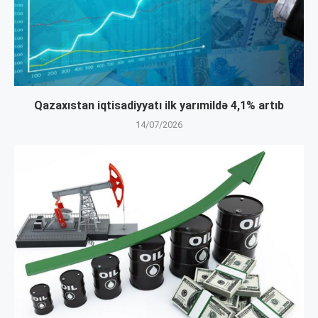
Qazaxıstan iqtisadiyyatı ilk yarımildə 4,1% artıb
14/07/2026