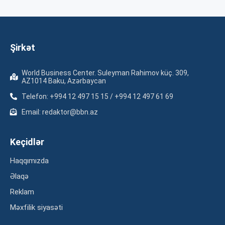
Şirkət
World Business Center. Suleyman Rahimov küç. 309,
AZ1014 Baku, Azərbaycan
Telefon: +994 12 497 15 15 / +994 12 497 61 69
Email: redaktor@bbn.az
Keçidlər
Haqqımızda
Əlaqə
Reklam
Məxfilik siyasəti