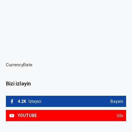
CurrencyRate
Bizi izləyin
4.2K
İzləyici
Bəyəni
YOUTUBE
İzlə