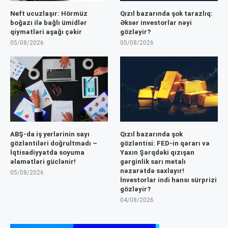
Neft ucuzlaşır: Hörmüz
Qızıl bazarında şok tarazlıq:
boğazı ilə bağlı ümidlər
Əksər investorlar nəyi
qiymətləri aşağı çəkir
gözləyir?
05/08/2026
05/08/2026
ABŞ-da iş yerlərinin sayı
Qızıl bazarında şok
gözləntiləri doğrultmadı –
gözləntisi: FED-in qərarı və
İqtisadiyyatda soyuma
Yaxın Şərqdəki qızışan
əlamətləri güclənir!
gərginlik sarı metalı
nəzarətdə saxlayır!
05/08/2026
İnvestorlar indi hansı sürprizi
gözləyir?
04/08/2026