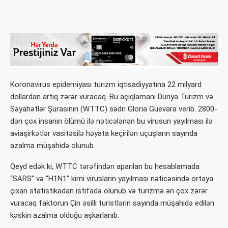
Koronavirus epidemiyası turizm iqtisadiyyatına 22 milyard
dollardan artıq zərər vuracaq. Bu açıqlamanı Dünya Turizm və
Səyahətlər Şurasının (WTTC) sədri Gloria Guevara verib. 2800-
dən çox insanın ölümü ilə nəticələnən bu virusun yayılması ilə
aviaşirkətlər vasitəsilə həyata keçirilən uçuşların sayında
azalma müşahidə olunub.
Qeyd edək ki, WTTC tərəfindən aparılan bu hesablamada
“SARS” və “H1N1” kimi virusların yayılması nəticəsində ortaya
çıxan statistikadan istifadə olunub və turizmə ən çox zərər
vuracaq faktorun Çin əsilli turistlərin sayında müşahidə edilən
kəskin azalma olduğu aşkarlanıb.