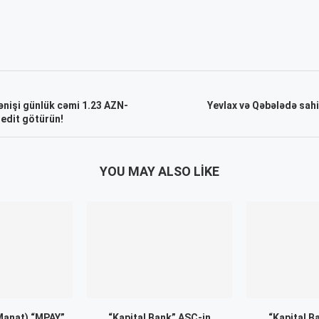
nişi günlük cəmi 1.23 AZN-
Yevlax və Qəbələdə sah
edit götürün!
YOU MAY ALSO LIKE
Manat) “MPAY”
“Kapital Bank” ASC-in
“Kapital B