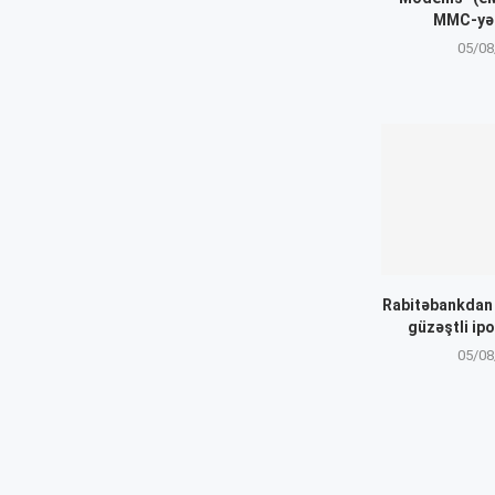
MMC-yə 
05/08
Rabitəbankdan “
güzəştli ip
05/08