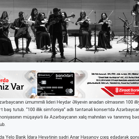
ərbaycanın ümummili lideri Heydər Əliyevin anadan olmasının 100 illi
 baş tutub. “100 illik simfoniya” adlı təntənəli konsertdə Azərbayca
oniyasının müşayiəti ilə Azərbaycanın xalq mahnıları və tanınmış bəs
ub.
ında Yelo Bank İdarə Heyətinin sədri Anar Həsənov çıxış edədərək qona