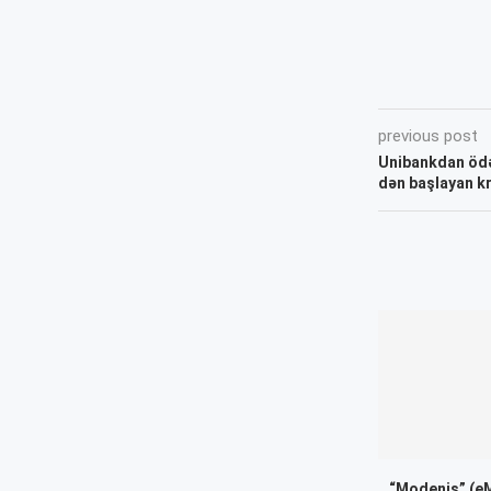
previous post
Unibankdan ödə
dən başlayan kr
“Modenis” (e