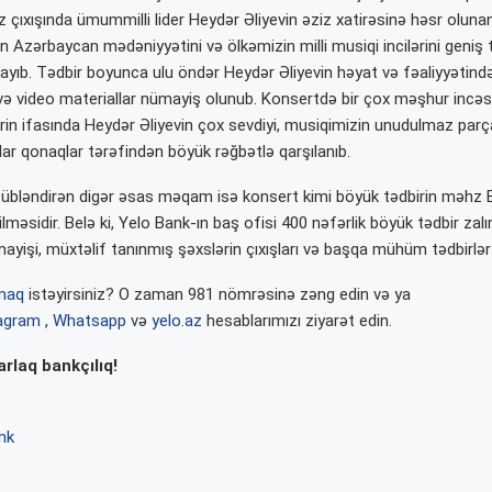
z çıxışında ümummilli lider Heydər Əliyevin əziz xatirəsinə həsr oluna
 Azərbaycan mədəniyyətini və ölkəmizin milli musiqi incilərini geniş 
ayıb. Tədbir boyunca ulu öndər Heydər Əliyevin həyat və fəaliyyətin
və video materiallar nümayiş olunub. Konsertdə bir çox məşhur incəs
in ifasında Heydər Əliyevin çox sevdiyi, musiqimizin unudulmaz parça
falar qonaqlar tərəfindən böyük rəğbətlə qarşılanıb.
übləndirən digər əsas məqam isə konsert kimi böyük tədbirin məhz 
ilməsidir. Belə ki, Yelo Bank-ın baş ofisi 400 nəfərlik böyük tədbir zalı
yişi, müxtəlif tanınmış şəxslərin çıxışları və başqa mühüm tədbirlər h
lmaq
istəyirsiniz? O zaman 981 nömrəsinə zəng edin və ya
tagram
,
Whatsapp
və
yelo.az
hesablarımızı ziyarət edin.
rlaq bankçılıq!
nk