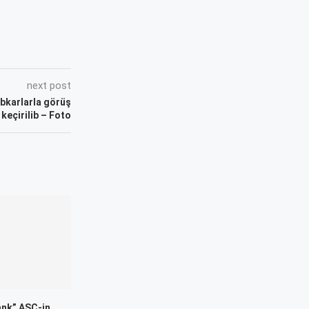
next post
ibkarlarla görüş
keçirilib – Foto
ank” ASC-in