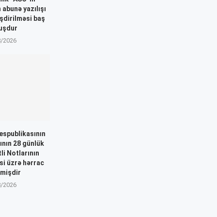
n abunə yazılışı
əşdirilməsi baş
uşdur
8/2026
espublikasının
ının 28 günlük
i Notlarının
si üzrə hərrac
lmişdir
8/2026