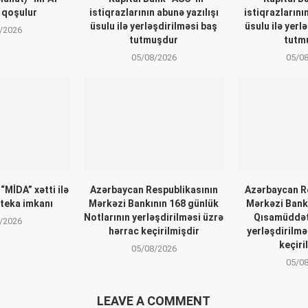
qoşulur
istiqrazlarının abunə yazılışı
istiqrazlarını
üsulu ilə yerləşdirilməsi baş
üsulu ilə yerl
/2026
tutmuşdur
tutm
05/08/2026
05/0
MİDA” xətti ilə
Azərbaycan Respublikasının
Azərbaycan R
oteka imkanı
Mərkəzi Bankının 168 günlük
Mərkəzi Bank
Notlarının yerləşdirilməsi üzrə
Qısamüddətl
/2026
hərrac keçirilmişdir
yerləşdirilmə
keçiri
05/08/2026
05/0
LEAVE A COMMENT