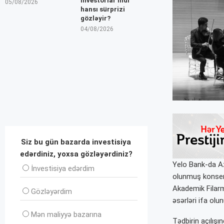
İnvestorlar indi
05/08/2026
hansı sürprizi
gözləyir?
04/08/2026
Siz bu gün bazarda investisiya
edərdiniz, yoxsa gözləyərdiniz?
Yelo Bank-da Az
İnvеstisiya edərdim
olunmuş konsert
Akademik Filarm
Gözləyərdim
əsərləri ifa olun
Mən maliyyə bazarına
Tədbirin açılış