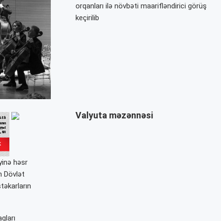
orqanları ilə növbəti maarifləndirici görüş
keçirilib
Valyuta məzənnəsi
yinə həsr
n Dövlət
təkarların
qları