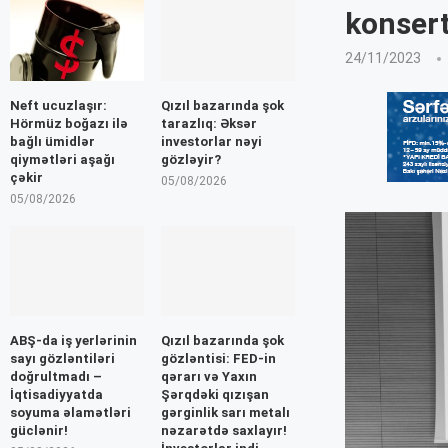
konsert
24/11/2023
Neft ucuzlaşır:
Qızıl bazarında şok
Hörmüz boğazı ilə
tarazlıq: Əksər
bağlı ümidlər
investorlar nəyi
qiymətləri aşağı
gözləyir?
çəkir
05/08/2026
05/08/2026
ABŞ-da iş yerlərinin
Qızıl bazarında şok
sayı gözləntiləri
gözləntisi: FED-in
doğrultmadı –
qərarı və Yaxın
İqtisadiyyatda
Şərqdəki qızışan
soyuma əlamətləri
gərginlik sarı metalı
güclənir!
nəzarətdə saxlayır!