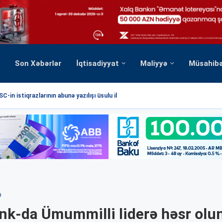
Son Xəbərlər
İqtisadiyyat
Maliyyə
Müsahib
C-in istiqrazlarının abunə yazılışı üsulu ilə...
Ə
nk-da Ümummilli liderə həsr ol