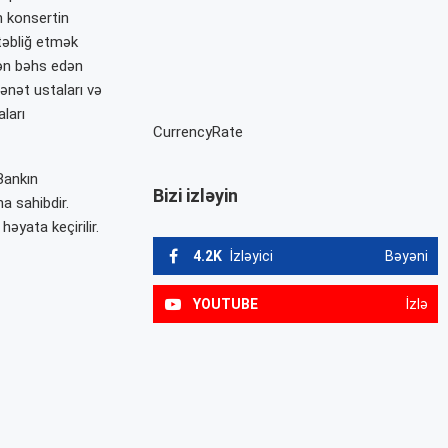
n konsertin
təbliğ etmək
dən bəhs edən
ənət ustaları və
ları
CurrencyRate
Bankın
Bizi izləyin
na sahibdir.
əyata keçirilir.
4.2K
İzləyici
Bəyəni
YOUTUBE
İzlə