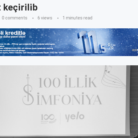
 keçirilib
0 comments
6
views
1 minutes read