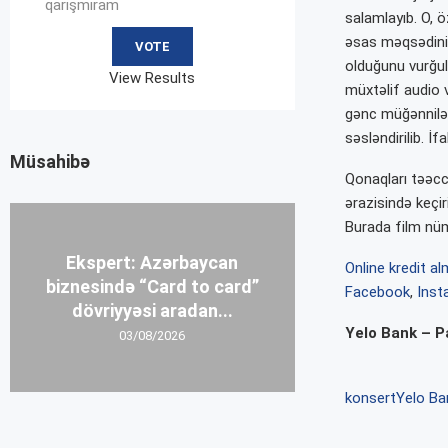
qarışmıram
salamlayıb. O, ö
əsas məqsədinin
olduğunu vurğul
View Results
müxtəlif audio 
gənc müğənnilər
səsləndirilib. İ
Müsahibə
Qonaqları təəcc
ərazisində keçir
Burada film nüma
Ekspert: Azərbaycan
Online kredit a
biznesində “Card to card”
Facebook
,
Ins
dövriyyəsi aradan...
Yelo Bank – Pa
03/08/2026
konsert
Yelo Ba