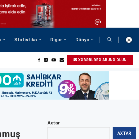
ə
Statistika
Digər
Dünya
XƏBƏRLƏRƏ ABUNƏ OLUN
Axtar
unmuş
AXTAR