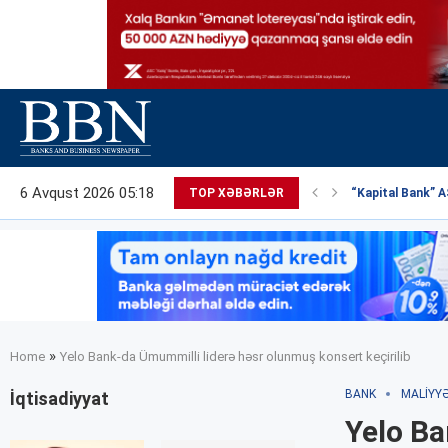
6 Avqust 2026 05:18
TOP XƏBƏRLƏR
“Kapital Bank” AS
»
Home
Yelo Bank-da Ümummilli liderə həsr olunmuş konsert keçirilib
BANK
MALIYY
İqtisadiyyat
Yelo Ba