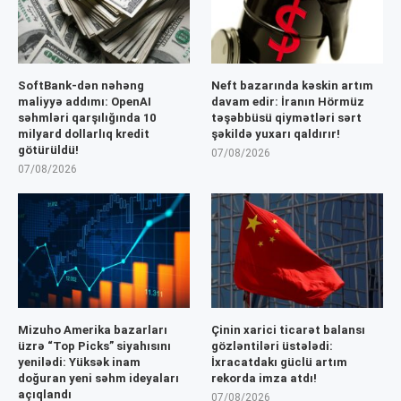
SoftBank-dən nəhəng
Neft bazarında kəskin artım
maliyyə addımı: OpenAI
davam edir: İranın Hörmüz
səhmləri qarşılığında 10
təşəbbüsü qiymətləri sərt
milyard dollarlıq kredit
şəkildə yuxarı qaldırır!
götürüldü!
07/08/2026
07/08/2026
Mizuho Amerika bazarları
Çinin xarici ticarət balansı
üzrə “Top Picks” siyahısını
gözləntiləri üstələdi:
yenilədi: Yüksək inam
İxracatdakı güclü artım
doğuran yeni səhm ideyaları
rekorda imza atdı!
açıqlandı
07/08/2026