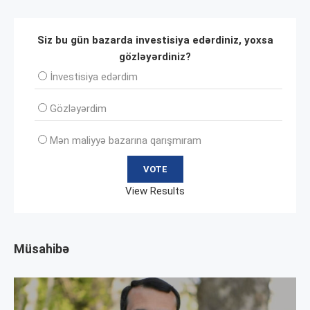
Siz bu gün bazarda investisiya edərdiniz, yoxsa
gözləyərdiniz?
İnvеstisiya edərdim
Gözləyərdim
Mən maliyyə bazarına qarışmıram
View Results
Müsahibə