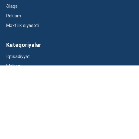
Əlaqə
Reklam
Məxfilik siyasəti
Kateqoriyalar
İqtisadiyyat
Maliyyə
Müsahibə
Statistika
Abunə ol
Mən şərtləri oxudum və razılaşdım