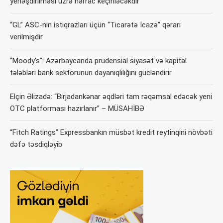
yerləşdirilməsi üzrə hərrac keçiriləcəkdir
“GL” ASC-nin istiqrazları üçün “Ticarətə İcazə” qərarı
verilmişdir
“Moody’s”: Azərbaycanda prudensial siyasət və kapital
tələbləri bank sektorunun dayanıqlılığını gücləndirir
Elçin Əlizadə: “Birjadankənar əqdləri tam rəqəmsal edəcək yeni
OTC platforması hazırlanır” – MÜSAHİBƏ
“Fitch Ratings” Expressbankın müsbət kredit reytinqini növbəti
dəfə təsdiqləyib