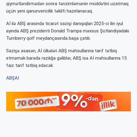
qiymətləndirmədən sonra tənzimləmənin müddətini uzatmaq
üçün yeni qanunvericilik təklifi hazırlanacaq.
Aİ ilə ABŞ arasında ticarət sazişi danışıqları 2025-ci ilin iyul
ayında ABŞ prezidenti Donald Trampa məxsus Şotlandiyadakı
Turnberry qolf meydançasında başa çatıb.
Sazişə əsasən, Aİ ölkələri ABŞ məhsullarına tarif tətbiq
etməmək barədə razılığa gəliblər, ABŞ isə Aİ məhsullarına 15
faiz tarif tətbiq edəcək.
ABŞ
AI