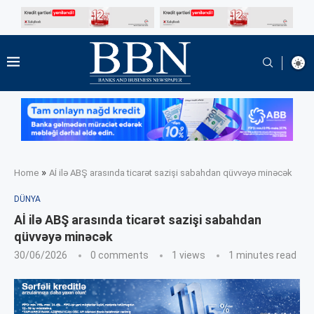
»
Home
Aİ ilə ABŞ arasında ticarət sazişi sabahdan qüvvəyə minəcək
DÜNYA
Aİ ilə ABŞ arasında ticarət sazişi sabahdan
qüvvəyə minəcək
30/06/2026
0 comments
1
views
1 minutes read