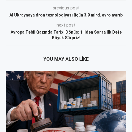
previous post
Aİ Ukraynaya dron texnologiyası üçün 3,9 mlrd. avro ayırıb
next post
Avropa Təbii Qazında Tarixi Dönüş: 1 İldən Sonra İlk Dəfə
Böyük Sürpriz!
YOU MAY ALSO LIKE