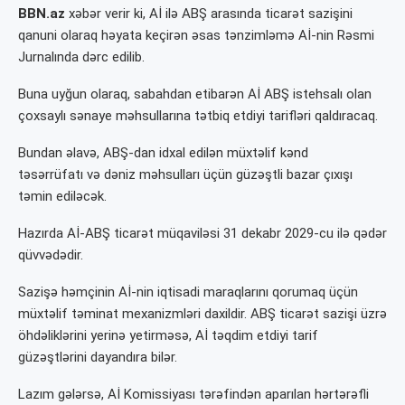
BBN.az
xəbər verir ki, Aİ ilə ABŞ arasında ticarət sazişini
qanuni olaraq həyata keçirən əsas tənzimləmə Aİ-nin Rəsmi
Jurnalında dərc edilib.
Buna uyğun olaraq, sabahdan etibarən Aİ ABŞ istehsalı olan
çoxsaylı sənaye məhsullarına tətbiq etdiyi tarifləri qaldıracaq.
Bundan əlavə, ABŞ-dan idxal edilən müxtəlif kənd
təsərrüfatı və dəniz məhsulları üçün güzəştli bazar çıxışı
təmin ediləcək.
Hazırda Aİ-ABŞ ticarət müqaviləsi 31 dekabr 2029-cu ilə qədər
qüvvədədir.
Sazişə həmçinin Aİ-nin iqtisadi maraqlarını qorumaq üçün
müxtəlif təminat mexanizmləri daxildir. ABŞ ticarət sazişi üzrə
öhdəliklərini yerinə yetirməsə, Aİ təqdim etdiyi tarif
güzəştlərini dayandıra bilər.
Lazım gələrsə, Aİ Komissiyası tərəfindən aparılan hərtərəfli