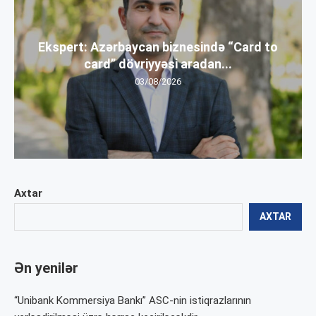
Ekspert: Azərbaycan biznesində “Card to
card” dövriyyəsi aradan...
03/08/2026
Axtar
AXTAR
Ən yenilər
“Unibank Kommersiya Bankı” ASC-nin istiqrazlarının