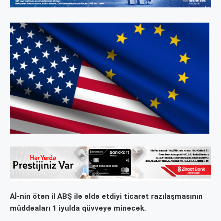
Aİ-nin ötən il ABŞ ilə əldə etdiyi ticarət razılaşmasının
müddəaları 1 iyulda qüvvəyə minəcək.