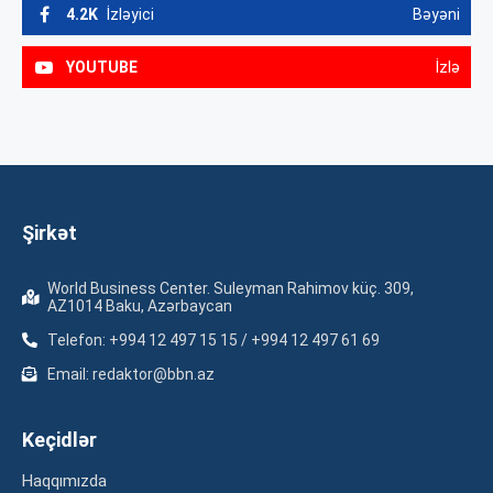
4.2K
İzləyici
Bəyəni
YOUTUBE
İzlə
Şirkət
World Business Center. Suleyman Rahimov küç. 309,
AZ1014 Baku, Azərbaycan
Telefon: +994 12 497 15 15 / +994 12 497 61 69
Email: redaktor@bbn.az
Keçidlər
Haqqımızda