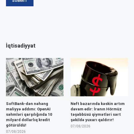
İqtisadiyyat
SoftBank-dən nəhəng
Neft bazarında kəskin artım
maliyyə addımı: OpenAI
davam edir: İranın Hörmüz
səhmləri qarşılığında 10
təşəbbüsü qiymətləri sərt
milyard dollarlıq kredit
şəkildə yuxarı qaldırır!
götürüldü!
07/08/2026
07/08/2026