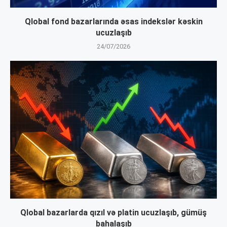
Qlobal fond bazarlarında əsas indekslər kəskin
ucuzlaşıb
24/07/2026
Qlobal bazarlarda qızıl və platin ucuzlaşıb, gümüş
bahalaşıb