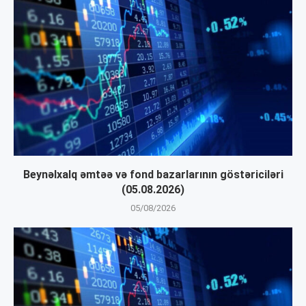
Beynəlxalq əmtəə və fond bazarlarının göstəriciləri
(05.08.2026)
05/08/2026