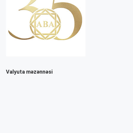
Valyuta məzənnəsi