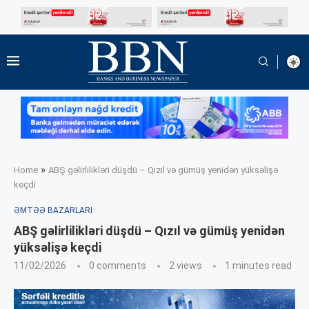
»
Home
ABŞ gəlirlilikləri düşdü – Qızıl və gümüş yenidən yüksəlişə
keçdi
ƏMTƏƏ BAZARLARI
ABŞ gəlirlilikləri düşdü – Qızıl və gümüş yenidən
yüksəlişə keçdi
11/02/2026
0 comments
2
views
1 minutes read