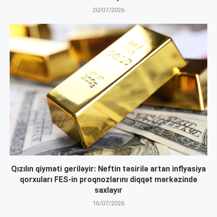
20/07/2026
Qızılın qiyməti geriləyir: Neftin təsirilə artan inflyasiya
qorxuları FES-in proqnozlarını diqqət mərkəzində
saxlayır
16/07/2026