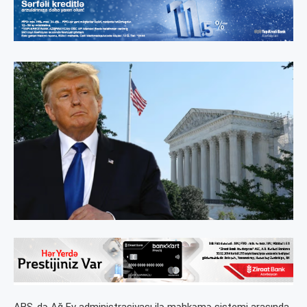
ABŞ-də Ağ Ev administrasiyası ilə məhkəmə sistemi arasında