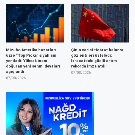
Mizuho Amerika bazarları
Çinin xarici ticarət balansı
üzrə “Top Picks” siyahısını
gözləntiləri üstələdi:
yenilədi: Yüksək inam
İxracatdakı güclü artım
doğuran yeni səhm ideyaları
rekorda imza atdı!
açıqlandı
07/08/2026
07/08/2026