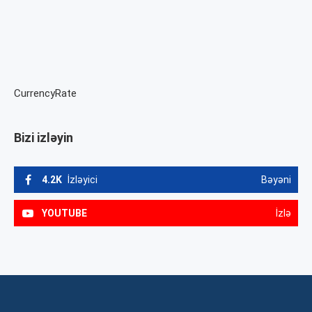
CurrencyRate
Bizi izləyin
4.2K
İzləyici
Bəyəni
YOUTUBE
İzlə