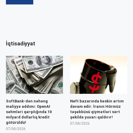
İqtisadiyyat
SoftBank-dən nəhəng
Neft bazarında kəskin artım
maliyyə addımı: OpenAI
davam edir: İranın Hörmüz
səhmləri qarşılığında 10
təşəbbüsü qiymətləri sərt
milyard dollarlıq kredit
şəkildə yuxarı qaldırır!
götürüldü!
07/08/2026
07/08/2026