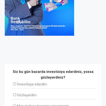
Siz bu gün bazarda investisiya edərdiniz, yoxsa
gözləyərdiniz?
İnvеstisiya edərdim
Gözləyərdim
Mən maliyyə bazarına qarışmıram