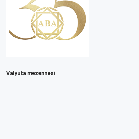
Valyuta məzənnəsi