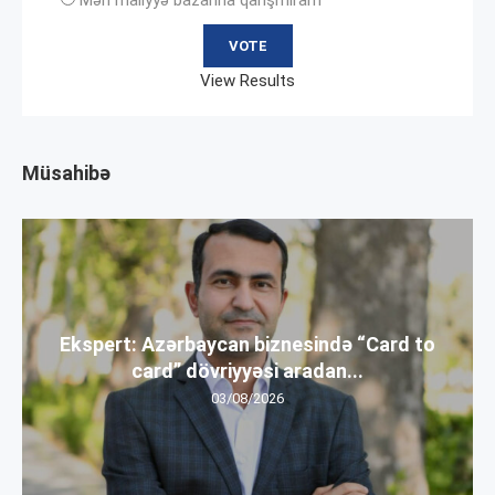
View Results
Müsahibə
Ekspert: Azərbaycan biznesində “Card to
card” dövriyyəsi aradan...
03/08/2026