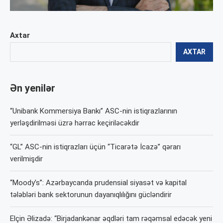
Axtar
AXTAR
Ən yenilər
“Unibank Kommersiya Bankı” ASC-nin istiqrazlarının
yerləşdirilməsi üzrə hərrac keçiriləcəkdir
“GL” ASC-nin istiqrazları üçün “Ticarətə İcazə” qərarı
verilmişdir
“Moody’s”: Azərbaycanda prudensial siyasət və kapital
tələbləri bank sektorunun dayanıqlılığını gücləndirir
Elçin Əlizadə: “Birjadankənar əqdləri tam rəqəmsal edəcək yeni