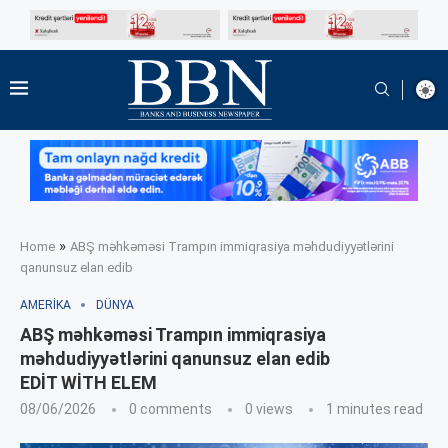
»
Home
ABŞ məhkəməsi Trampın immiqrasiya məhdudiyyətlərini
qanunsuz elan edib
AMERIKA
DÜNYA
ABŞ məhkəməsi Trampın immiqrasiya
məhdudiyyətlərini qanunsuz elan edib
EDIT WITH ELEM
08/06/2026
0 comments
0
views
1 minutes read