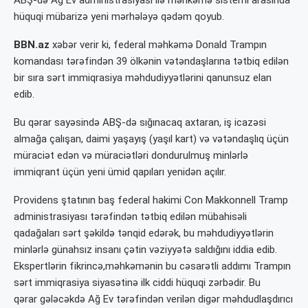
hüquqi mübarizə yeni mərhələyə qədəm qoyub.
BBN.az
xəbər verir ki, federal məhkəmə Donald Trampın
komandası tərəfindən 39 ölkənin vətəndaşlarına tətbiq edilən
bir sıra sərt immiqrasiya məhdudiyyətlərini qanunsuz elan
edib.
Bu qərar sayəsində ABŞ-də sığınacaq axtaran, iş icazəsi
almağa çalışan, daimi yaşayış (yaşıl kart) və vətəndaşlıq üçün
müraciət edən və müraciətləri dondurulmuş minlərlə
immiqrant üçün yeni ümid qapıları yenidən açılır.
Providens ştatının baş federal hakimi Con Makkonnell Tramp
administrasiyası tərəfindən tətbiq edilən mübahisəli
qadağaları sərt şəkildə tənqid edərək, bu məhdudiyyətlərin
minlərlə günahsız insanı çətin vəziyyətə saldığını iddia edib.
Ekspertlərin fikrincə,məhkəmənin bu cəsarətli addımı Trampın
sərt immiqrasiya siyasətinə ilk ciddi hüquqi zərbədir. Bu
qərar gələcəkdə Ağ Ev tərəfindən verilən digər məhdudlaşdırıcı