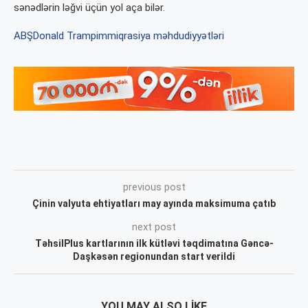
sənədlərin ləğvi üçün yol aça bilər.
ABŞ
Donald Tramp
immiqrasiya məhdudiyyətləri
previous post
Çinin valyuta ehtiyatları may ayında maksimuma çatıb
next post
TəhsilPlus kartlarının ilk kütləvi təqdimatına Gəncə-
Daşkəsən regionundan start verildi
YOU MAY ALSO LIKE