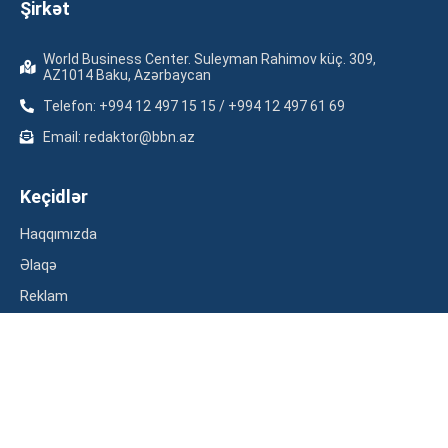
Şirkət
World Business Center. Suleyman Rahimov küç. 309,
AZ1014 Baku, Azərbaycan
Telefon: +994 12 497 15 15 / +994 12 497 61 69
Email: redaktor@bbn.az
Keçidlər
Haqqımızda
Əlaqə
Reklam
Məxfilik siyasəti
Kateqoriyalar
İqtisadiyyat