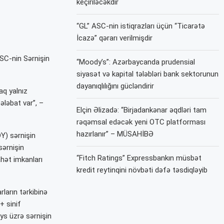
keçiriləcəkdir
“GL” ASC-nin istiqrazları üçün “Ticarətə
İcazə” qərarı verilmişdir
QSC-nin Sərnişin
“Moody’s”: Azərbaycanda prudensial
siyasət və kapital tələbləri bank sektorunun
dayanıqlılığını gücləndirir
aq yalnız
ələbat var”, –
Elçin Əlizadə: “Birjadankənar əqdləri tam
rəqəmsal edəcək yeni OTC platforması
hazırlanır” – MÜSAHİBƏ
Y) sərnişin
sərnişin
“Fitch Ratings” Expressbankın müsbət
hət imkanları
kredit reytinqini növbəti dəfə təsdiqləyib
ların tərkibinə
+ sinif
eys üzrə sərnişin