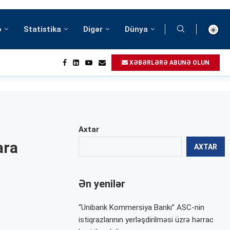
ə
Statistika
Digər
Dünya
XƏBƏRLƏRƏ ABUNƏ OLUN
Axtar
ara
AXTAR
Ən yenilər
“Unibank Kommersiya Bankı” ASC-nin
istiqrazlarının yerləşdirilməsi üzrə hərrac