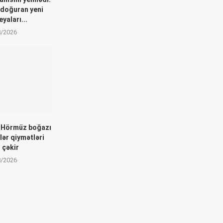
 doğuran yeni
yaları...
8/2026
: Hörmüz boğazı
dlər qiymətləri
 çəkir
8/2026