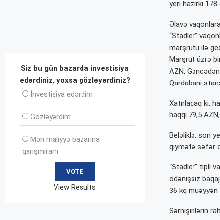
yeri hazırkı 178
Əlavə vaqonlara 
“Stadler” vaqonl
marşrutu ilə ge
Marşrut üzrə bi
Siz bu gün bazarda investisiya
AZN, Gəncədən 4
edərdiniz, yoxsa gözləyərdiniz?
Qardabani stans
İnvеstisiya edərdim
Xatırladaq ki, 
haqqı 79,5 AZN,
Gözləyərdim
Beləliklə, son y
Mən maliyyə bazarına
qiymətə səfər e
qarışmıram
“Stadler” tipli
ödənişsiz baqaj
View Results
36 kq müəyyən e
Sərnişinlərin ra