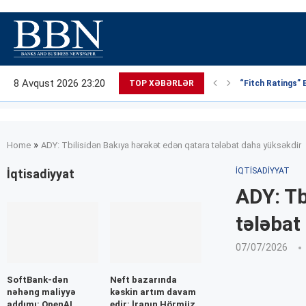
8 Avqust 2026 23:20
TOP XƏBƏRLƏR
“Fitch Ratings” 
»
Home
ADY: Tbilisidən Bakıya hərəkət edən qatara tələbat daha yüksəkdir
İQTISADIYYAT
İqtisadiyyat
ADY: Tb
tələbat
07/07/2026
SoftBank-dən
Neft bazarında
nəhəng maliyyə
kəskin artım davam
addımı: OpenAI
edir: İranın Hörmüz