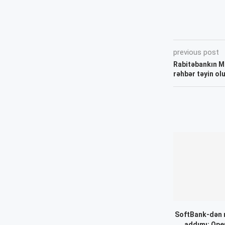
previous post
Rabitəbankın M
rəhbər təyin ol
SoftBank-dən 
addımı: Ope