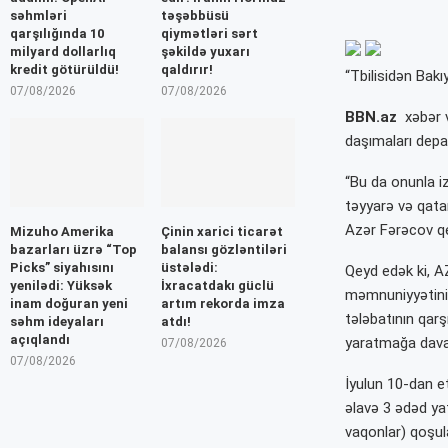
səhmləri
təşəbbüsü
qarşılığında 10
qiymətləri sərt
milyard dollarlıq
şəkildə yuxarı
kredit götürüldü!
qaldırır!
“Tbilisidən Bak
07/08/2026
07/08/2026
BBN.az
xəbər v
daşımaları depar
“Bu da onunla iz
təyyarə və qata
Azər Fərəcov q
Mizuho Amerika
Çinin xarici ticarət
bazarları üzrə “Top
balansı gözləntiləri
Picks” siyahısını
üstələdi:
Qeyd edək ki, A
yenilədi: Yüksək
İxracatdakı güclü
məmnuniyyətinin
inam doğuran yeni
artım rekorda imza
tələbatının qar
səhm ideyaları
atdı!
açıqlandı
yaratmağa dava
07/08/2026
07/08/2026
İyulun 10-dan e
əlavə 3 ədəd yat
vaqonlar) qoşula