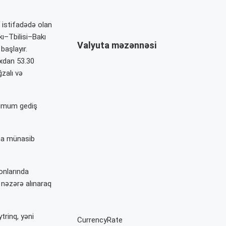
a istifadədə olan
kı–Tbilisi–Bakı
Valyuta məzənnəsi
başlayır.
axdan 53.30
zalı və
inimum gediş
aha münasib
onlarında
 nəzərə alınaraq
trinq, yəni
CurrencyRate