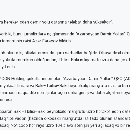
ıya hərəkət edən dəmir yolu qatarına tələbat daha yüksəkdir”.
erir ki, bunu jurnalistlərə açıqlamasında “Azərbaycan Dəmir Yolları” 
tamentinin rəisi Azər Fərəcov bildirib.
ah olunur ki, ölkələr arasında quru sərhədlər bağlıdır. Ölkəyə daxil olm
r yolu ilə mümkün olduğundan, Tbilisi-Bakı istiqaməti üzrə daha çox t
eyd edib
ZCON Holding şirkətlərindən olan “Azərbaycan Dəmir Yolları” QSC (AD
 yüksəldilməsi və Bakı–Tbilisi–Bakı beynəlxalq marşrutu üzrə artan 
şılanması məqsədilə sərnişinlər üçün daha geniş və daha əlçatan səya
m edir.
tibarən Bakı–Tbilisi–Bakı beynəlxalq marşrutu üzrə hərəkət edən qatar
aq tipli vaqon (hazırda ölkədaxili marşrutda istifadə olunan standart
caq. Nəticədə hər reys üzrə 104 əlavə sərnişin yeri açılacaq və bir r