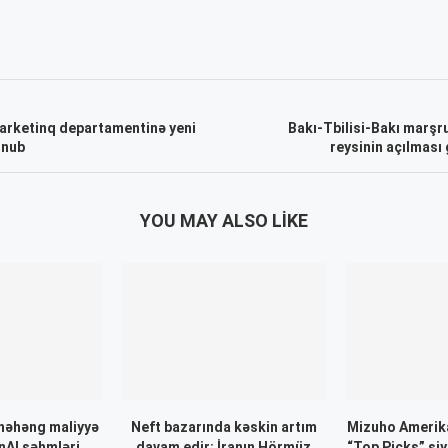
arketinq departamentinə yeni
Bakı-Tbilisi-Bakı marşr
unub
reysinin açılması
YOU MAY ALSO LIKE
nəhəng maliyyə
Neft bazarında kəskin artım
Mizuho Amerika
nAI səhmləri
davam edir: İranın Hörmüz
“Top Picks” siy