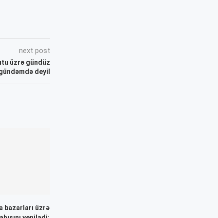
next post
utu üzrə gündüz
 gündəmdə deyil
 bazarları üzrə
ahısını yenilədi: