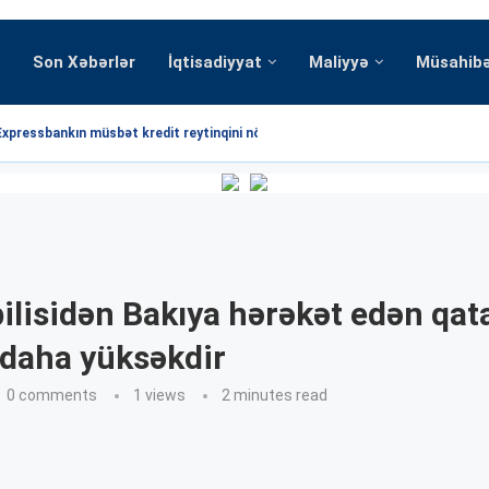
Son Xəbərlər
İqtisadiyyat
Maliyyə
Müsahib
Expressbankın müsbət kredit reytinqini növbəti dəfə...
ilisidən Bakıya hərəkət edən qat
 daha yüksəkdir
0 comments
1
views
2 minutes read