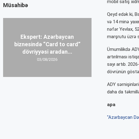
mobil satış xidm
Müsahibə
Qeyd edək ki, Ba
və 14 minə yaxı
nəfər Yevlax, 5
Ekspert: Azərbaycan
marşrutu üzrə s
biznesində “Card to card”
Ümumilikdə ADY-
dövriyyəsi aradan...
artırılması isti
03/08/2026
sayı artıb. 2026-
dövrünün göstər
ADY sərnişinlər
daha da təkmill
apa
"Azərbaycan Dəm