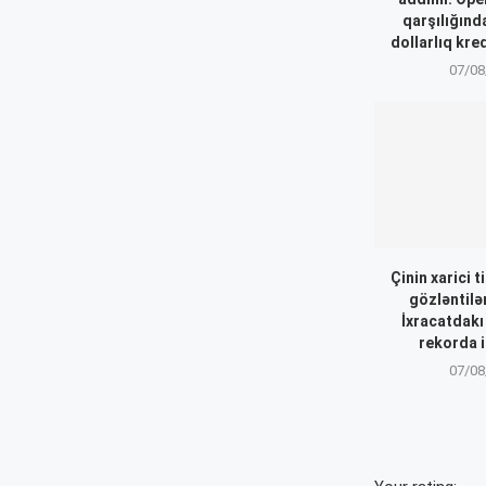
qarşılığınd
dollarlıq kre
07/08
Çinin xarici t
gözləntilər
İxracatdakı
rekorda i
07/08