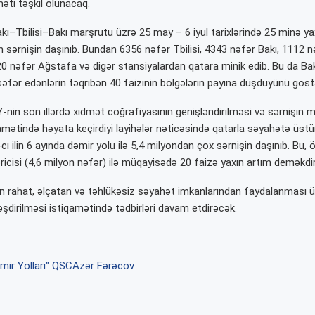
əti təşkil olunacaq.
kı–Tbilisi–Bakı marşrutu üzrə 25 may – 6 iyul tarixlərində 25 minə yaxı
n sərnişin daşınıb. Bundan 6356 nəfər Tbilisi, 4343 nəfər Bakı, 1112 
20 nəfər Ağstafa və digər stansiyalardan qatara minik edib. Bu da Bak
əfər edənlərin təqribən 40 faizinin bölgələrin payına düşdüyünü göstə
nin son illərdə xidmət coğrafiyasının genişləndirilməsi və sərnişin 
qamətində həyata keçirdiyi layihələr nəticəsində qatarla səyahətə üstü
cı ilin 6 ayında dəmir yolu ilə 5,4 milyondan çox sərnişin daşınıb. Bu, ö
icisi (4,6 milyon nəfər) ilə müqayisədə 20 faizə yaxın artım deməkdir
in rahat, əlçatan və təhlükəsiz səyahət imkanlarından faydalanması 
əşdirilməsi istiqamətində tədbirləri davam etdirəcək.
ir Yolları" QSC
Azər Fərəcov