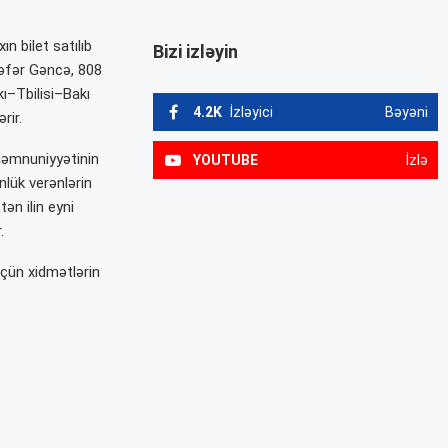
n bilet satılıb
Bizi izləyin
nəfər Gəncə, 808
ı–Tbilisi–Bakı
4.2K
İzləyici
Bəyəni
rir.
məmnuniyyətinin
YOUTUBE
İzlə
nlük verənlərin
tən ilin eyni
.
üçün xidmətlərin