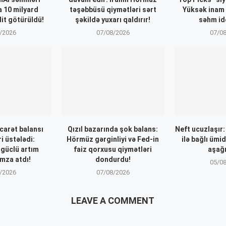
a 10 milyard
təşəbbüsü qiymətləri sərt
Yüksək inam
dit götürüldü!
şəkildə yuxarı qaldırır!
səhm ide
/2026
07/08/2026
07/0
icarət balansı
Qızıl bazarında şok balans:
Neft ucuzlaşır
i üstələdi:
Hörmüz gərginliyi və Fed-in
ilə bağlı ümi
 güclü artım
faiz qorxusu qiymətləri
aşağı
mza atdı!
dondurdu!
05/0
/2026
07/08/2026
LEAVE A COMMENT