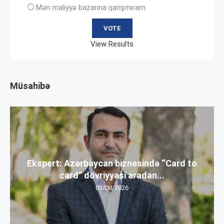
Mən maliyyə bazarına qarışmıram
View Results
Müsahibə
Ekspert: Azərbaycan biznesində “Card to
card” dövriyyəsi aradan...
03/08/2026