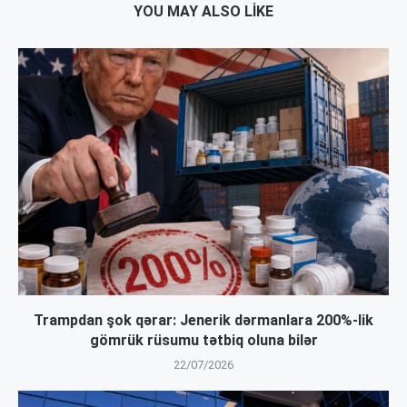
YOU MAY ALSO LIKE
Trampdan şok qərar: Jenerik dərmanlara 200%-lik
gömrük rüsumu tətbiq oluna bilər
22/07/2026