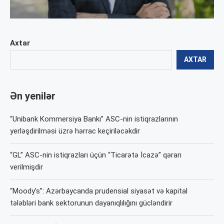
Axtar
AXTAR
Ən yenilər
“Unibank Kommersiya Bankı” ASC-nin istiqrazlarının
yerləşdirilməsi üzrə hərrac keçiriləcəkdir
“GL” ASC-nin istiqrazları üçün “Ticarətə İcazə” qərarı
verilmişdir
“Moody’s”: Azərbaycanda prudensial siyasət və kapital
tələbləri bank sektorunun dayanıqlılığını gücləndirir