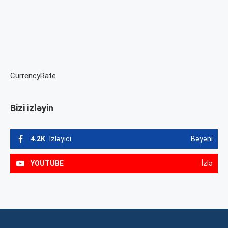
CurrencyRate
Bizi izləyin
4.2K
İzləyici
Bəyəni
YOUTUBE
İzlə