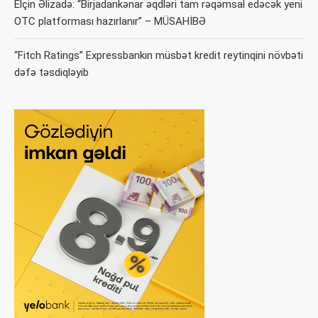
Elçin Əlizadə: “Birjadankənar əqdləri tam rəqəmsal edəcək yeni
OTC platforması hazırlanır” – MÜSAHİBƏ
“Fitch Ratings” Expressbankın müsbət kredit reytinqini növbəti
dəfə təsdiqləyib