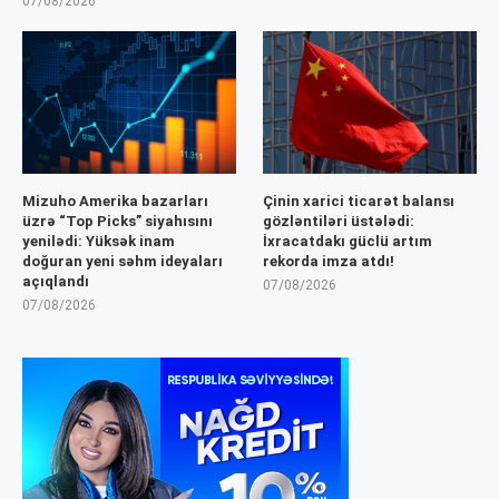
07/08/2026
Mizuho Amerika bazarları
Çinin xarici ticarət balansı
üzrə “Top Picks” siyahısını
gözləntiləri üstələdi:
yenilədi: Yüksək inam
İxracatdakı güclü artım
doğuran yeni səhm ideyaları
rekorda imza atdı!
açıqlandı
07/08/2026
07/08/2026