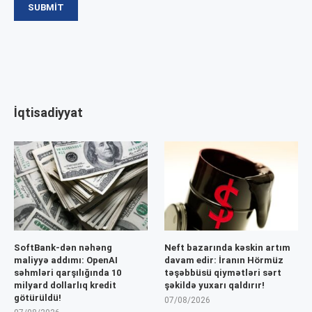
İqtisadiyyat
SoftBank-dən nəhəng
Neft bazarında kəskin artım
maliyyə addımı: OpenAI
davam edir: İranın Hörmüz
səhmləri qarşılığında 10
təşəbbüsü qiymətləri sərt
milyard dollarlıq kredit
şəkildə yuxarı qaldırır!
götürüldü!
07/08/2026