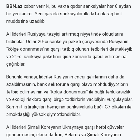
BBN.az
xəbər verir ki, bu vaxta qədər sanksiyalar hər 6 aydan
bir yenilənirdi. Yeni qərarla sanksiyalar ilk dəfə olaraq bir il
müddətinə uzadılıb.
Aİ liderləri Rusiyaya təzyiqi artırmaq niyyətində olduqlarını
bildiriblər. Onlar 20-ci sanksiya paketi çərçivəsində Rusiyanın
“kölgə donanması”na qarşı tətbiq olunan tədbirləri dəstəkləyib
və 21-ci sanksiya paketinin qısa zamanda qəbul edilməsinə
çağırıblar.
Bununla yanaşı, liderlər Rusiyanın enerji gəlirlərinin daha da
azaldılmasının, bank sektoruna qarşı əlavə məhdudiyyətlərin
tətbiq edilməsinin və “kölgə donanması” ilə bağlı təhlükəsizlik
və ekoloji risklərə qarşı birgə tədbirlərin vacibliyini vurğulayıblar.
Sammit iştirakçıları həmçinin sanksiyalarla bağlı G7 ölkələri ilə
əməkdaşlığı yüksək qiymətləndiriblər.
Aİ liderləri Şimali Koreyanın Ukraynaya qarşı hərbi qüvvələr
göndərməsini, eləcə də İran, Belarus və Şimali Koreyanın