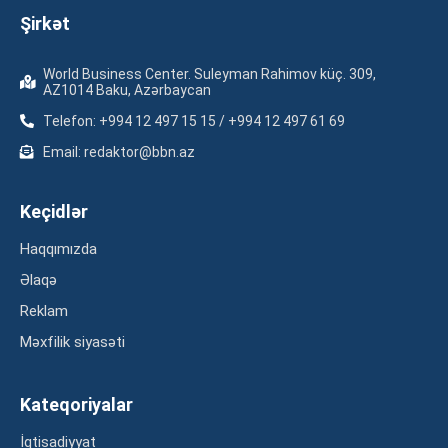
Şirkət
World Business Center. Suleyman Rahimov küç. 309,
AZ1014 Baku, Azərbaycan
Telefon: +994 12 497 15 15 / +994 12 497 61 69
Email: redaktor@bbn.az
Keçidlər
Haqqımızda
Əlaqə
Reklam
Məxfilik siyasəti
Kateqoriyalar
İqtisadiyyat