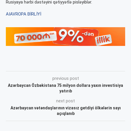
Rusiyaya hərbi dəstəyini qətiyyətlə pisləyiblər.
AI
AVROPA BİRLİYİ
previous post
Azərbaycan Özbəkistana 75 milyon dollara yaxın investisiya
yatırıb
next post
Azərbaycan vətəndaşlarının vizasız getdiyi ölkələrin sayı
açıqlanıb