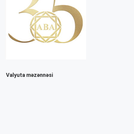
Valyuta məzənnəsi