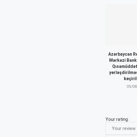
Azərbaycan Re
Mərkəzi Bankı
Qısamüddətl
yerləşdirilmə
keçiri
05/08
Your rating: