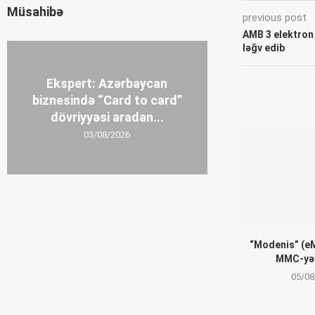
Müsahibə
previous post
AMB 3 elektron p
ləğv edib
Ekspert: Azərbaycan
biznesində “Card to card”
dövriyyəsi aradan...
03/08/2026
“Modenis” (e
MMC-yə 
05/08