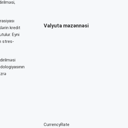
irilməsi,
rasiyası
Valyuta məzənnəsi
ərin kredit
utulur. Eyni
n stres-
dirilməsi
odologiyasının
üzrə
CurrencyRate