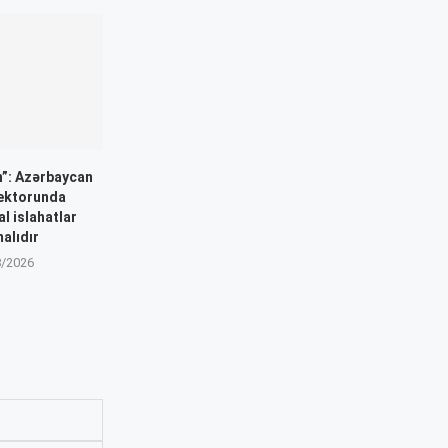
n”: Azərbaycan
sektorunda
al islahatlar
alıdır
8/2026