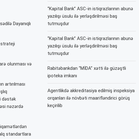
“Kapital Bank” ASC-in istiqrazlarının abunə
yazılışı üsulu ilə yerləşdirilməsi baş
sədilə Dayanıqlı
tutmuşdur
“Kapital Bank” ASC-in istiqrazlarının abunə
strateji
yazılışı üsulu ilə yerləşdirilməsi baş
tutmuşdur
idarə olunması və
Rabitəbankdan “MİDA” xətti ilə güzəştli
ipoteka imkanı
n artırılması
Agentlikdə akkreditasiya edilmiş inspeksiya
şlıq
orqanları ilə növbəti maarifləndirici görüş
i dəstək
keçirilib
məsi nəzərdə
tiqamətlərdən
alq standartlara