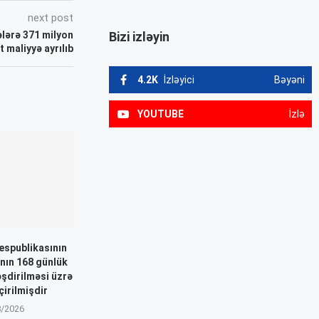
next post
ələrə 371 milyon
Bizi izləyin
 maliyyə ayrılıb
4.2K
İzləyici
Bəyəni
YOUTUBE
İzlə
espublikasının
nın 168 günlük
əşdirilməsi üzrə
çirilmişdir
8/2026