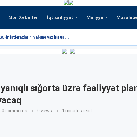
Son Xəbərlər
İqtisadiyyat
Maliyyə
Müsahib
C-in istiqrazlarının abunə yazılışı üsulu ilə...
anıqlı sığorta üzrə fəaliyyət pla
yacaq
0 comments
0
views
1 minutes read