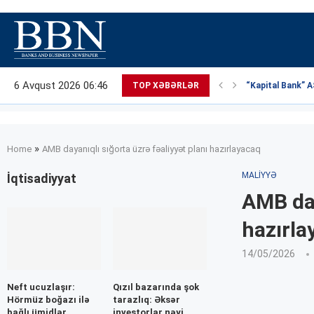
6 Avqust 2026 06:46
TOP XƏBƏRLƏR
“Kapital Bank” AS
»
Home
AMB dayanıqlı sığorta üzrə fəaliyyət planı hazırlayacaq
MALIYYƏ
İqtisadiyyat
AMB day
hazırla
14/05/2026
Neft ucuzlaşır:
Qızıl bazarında şok
Hörmüz boğazı ilə
tarazlıq: Əksər
bağlı ümidlər
investorlar nəyi