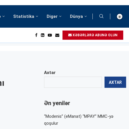
ə
Statistika
Digər
Dünya
XƏBƏRLƏRƏ ABUNƏ OLUN
Axtar
nı
AXTAR
Ən yenilər
“Modenis” (eManat) “MPAY” MMC-yə
qoşulur