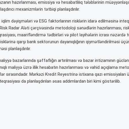
zanın hazırlanması, emissiya və hesabatlılıq tələblərinin müəyyənləşd
aşdırıcı mexanizmlərin tətbiqi planlaşdırılır.
qlim dəyişmələri və ESG faktorlarının risklərin idarə edilməsinə inteq
isk Radar Aləti çərçivəsində metodoloji sənədlərin hazırlanması, riskl
rasiyası, maarifləndirmə tədbirləri və pilot layihələrin icrası nəzərdə t
isklərinə qarşı bank sektorunun dayanıqlığının qiymətləndirilməsi üçü
əsi planlaşdırılır.
liyyə bazarlarında şəffaflığın artırılması və bazar intizamının güclən
ıqlı maliyyə üzrə illik hesabatın hazırlanması və vahid açıqlama met
lər sırasındadır. Mərkəzi Kredit Reyestrinə istixana qazı emissiyaları 
eqrasiyası da planlaşdırılan əsas addımlardan biri kimi göstərilib.