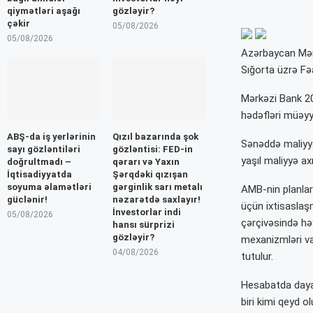
qiymətləri aşağı
gözləyir?
çəkir
05/08/2026
05/08/2026
Azərbaycan Mər
Sığorta üzrə Fəa
Mərkəzi Bank 202
hədəfləri müəyy
ABŞ-da iş yerlərinin
Qızıl bazarında şok
Sənəddə maliyyə 
sayı gözləntiləri
gözləntisi: FED-in
yaşıl maliyyə axı
doğrultmadı –
qərarı və Yaxın
İqtisadiyyatda
Şərqdəki qızışan
soyuma əlamətləri
gərginlik sarı metalı
AMB-nin planları
güclənir!
nəzarətdə saxlayır!
üçün ixtisaslaş
İnvestorlar indi
05/08/2026
çərçivəsində hə
hansı sürprizi
gözləyir?
mexanizmləri vas
04/08/2026
tutulur.
Hesabatda dayan
biri kimi qeyd o