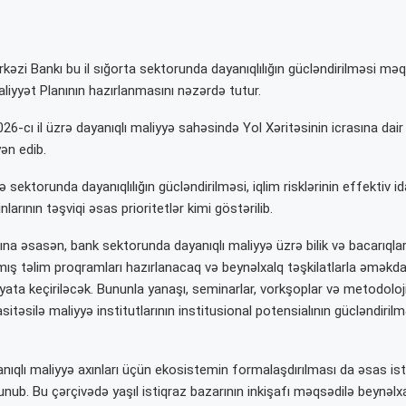
kəzi Bankı
bu il sığorta sektorunda dayanıqlılığın gücləndirilməsi məq
liyyət Planının hazırlanmasını nəzərdə tutur.
6-cı il üzrə dayanıqlı maliyyə sahəsində Yol Xəritəsinin icrasına dair 
ən edib.
sektorunda dayanıqlılığın gücləndirilməsi, iqlim risklərinin effektiv 
nlarının təşviqi əsas prioritetlər kimi göstərilib.
na əsasən, bank sektorunda dayanıqlı maliyyə üzrə bilik və bacarıqları
mış təlim proqramları hazırlanacaq və beynəlxalq təşkilatlarla əməkda
yata keçiriləcək. Bununla yanaşı, seminarlar, vorkşoplar və metodoloj
itəsilə maliyyə institutlarının institusional potensialının gücləndiril
ıqlı maliyyə axınları üçün ekosistemin formalaşdırılması da əsas is
lunub. Bu çərçivədə yaşıl istiqraz bazarının inkişafı məqsədilə beynəlx