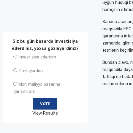
uyğun hüquqi ba
həmçinin stimull
Sənədə əsasən, i
məqsədilə ESG R
qərarlarına inteq
Siz bu gün bazarda investisiya
zamanda iqlim r
edərdiniz, yoxsa gözləyərdiniz?
testlərin keçirilm
İnvеstisiya edərdim
Bundan əlavə, ma
məqsədilə dayan
Gözləyərdim
tətbiqi də hədəf
məlumatların int
Mən maliyyə bazarına
qarışmıram
View Results