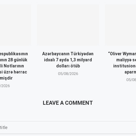
spublikasının
Azərbaycanın Türkiyədən
“Oliver Wyma
nın 28 günlük
idxalı 7 ayda 1,3 milyard
maliyyə 
i Notlarının
dolları ötüb
institusion
si üzrə hərrac
aparm
05/08/2026
lmişdir
05/0
/2026
LEAVE A COMMENT