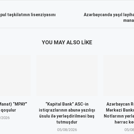
ul təşkilatının lisenziyasını
Azərbaycanda yaşıl layih
manat
YOU MAY ALSO LIKE
Manat) “MPAY”
“Kapital Bank” ASC-in
Azərbaycan R
qoşulur
istiqrazlarının abunə yazılışı
Mərkəzi Bankı
üsulu ilə yerləşdirilməsi baş
Notlarının yerl
/2026
tutmuşdur
hərrac ke
05/08/2026
05/0