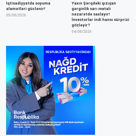
İqtisadiyyatda soyuma
Yaxın Şərqdəki qızışan
əlamətləri güclənir!
gərginlik sarı metalı
nəzarətdə saxlayır!
05/08/2026
İnvestorlar indi hansı sürprizi
gözləyir?
04/08/2026