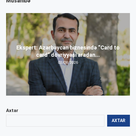
Müsahibə
Ekspert: Azərbaycan biznesində “Card to
card” dövriyyəsi aradan...
03/08/2026
Axtar
AXTAR