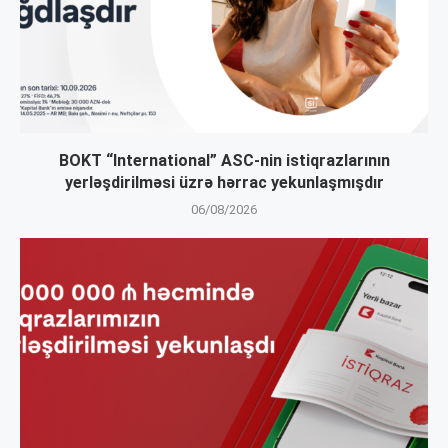
BOKT “International” ASC-nin istiqrazlarının
yerləşdirilməsi üzrə hərrac yekunlaşmışdır
06/08/2026