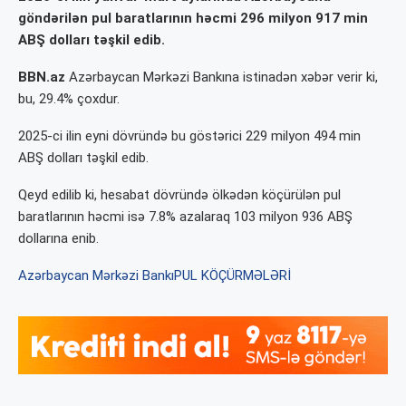
göndərilən pul baratlarının həcmi 296 milyon 917 min
ABŞ dolları təşkil edib.
BBN.az
Azərbaycan Mərkəzi Bankına istinadən xəbər verir ki,
bu, 29.4% çoxdur.
2025-ci ilin eyni dövründə bu göstərici 229 milyon 494 min
ABŞ dolları təşkil edib.
Qeyd edilib ki, hesabat dövründə ölkədən köçürülən pul
baratlarının həcmi isə 7.8% azalaraq 103 milyon 936 ABŞ
dollarına enib.
Azərbaycan Mərkəzi Bankı
PUL KÖÇÜRMƏLƏRİ