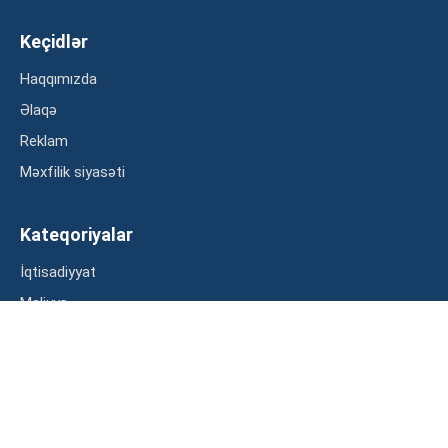
Keçidlər
Haqqımızda
Əlaqə
Reklam
Məxfilik siyasəti
Kateqoriyalar
İqtisadiyyat
Maliyyə
Müsahibə
Statistika
Abunə ol