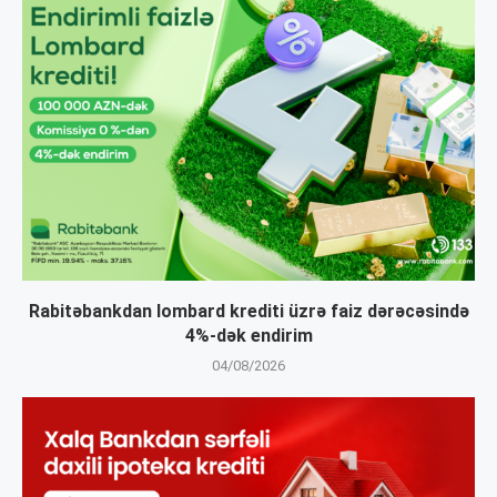
Rabitəbankdan lombard krediti üzrə faiz dərəcəsində
4%-dək endirim
04/08/2026