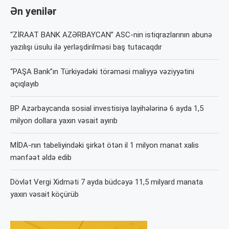
Ən yenilər
“ZİRAAT BANK AZƏRBAYCAN” ASC-nin istiqrazlarının abunə
yazılışı üsulu ilə yerləşdirilməsi baş tutacaqdır
“PAŞA Bank”ın Türkiyədəki törəməsi maliyyə vəziyyətini
açıqlayıb
BP Azərbaycanda sosial investisiya layihələrinə 6 ayda 1,5
milyon dollara yaxın vəsait ayırıb
MİDA-nın tabeliyindəki şirkət ötən il 1 milyon manat xalis
mənfəət əldə edib
Dövlət Vergi Xidməti 7 ayda büdcəyə 11,5 milyard manata
yaxın vəsait köçürüb