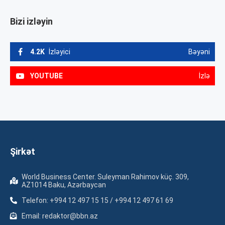
Bizi izləyin
4.2K
İzləyici
Bəyəni
YOUTUBE
İzlə
Şirkət
World Business Center. Suleyman Rahimov küç. 309,
AZ1014 Baku, Azərbaycan
Telefon: +994 12 497 15 15 / +994 12 497 61 69
Email: redaktor@bbn.az