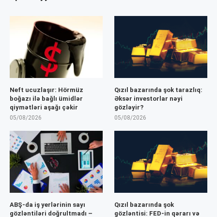
Neft ucuzlaşır: Hörmüz
Qızıl bazarında şok tarazlıq:
boğazı ilə bağlı ümidlər
Əksər investorlar nəyi
qiymətləri aşağı çəkir
gözləyir?
05/08/2026
05/08/2026
ABŞ-da iş yerlərinin sayı
Qızıl bazarında şok
gözləntiləri doğrultmadı –
gözləntisi: FED-in qərarı və