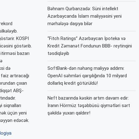
Bəhnam Qurbanzadə: Süni intellekt
Azərbaycanda İslam maliyyəsini yeni
 rekord
mərhələyə daşıya bilər
lkələyib.
göstərir. KOSPI
“Fitch Ratings” Azərbaycan İpoteka və
cəsini göstərib.
Kredit Zəmanət Fondunun BBB- reytinqini
itirməsi bazarı
təsdiqləyib
və
ksi də
SoftBank-dən nəhəng maliyyə addımı:
faiz artıracağı
OpenAI səhmləri qarşılığında 10 milyard
torundan çıxan
dollarlıq kredit götürüldü!
 diqqət ABŞ-
ındadır.
Neft bazarında kəskin artım davam edir:
 siqnalları
İranın Hörmüz təşəbbüsü qiymətləri sərt
lmək üçün yeni
şəkildə yuxarı qaldırır!
müəyyən edəcək.
logiya