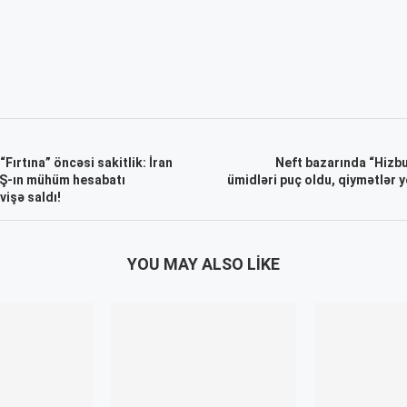
“Fırtına” öncəsi sakitlik: İran
Neft bazarında “Hizbu
BŞ-ın mühüm hesabatı
ümidləri puç oldu, qiymətlər y
vişə saldı!
YOU MAY ALSO LIKE