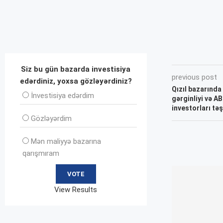
Siz bu gün bazarda investisiya
previous post
edərdiniz, yoxsa gözləyərdiniz?
Qızıl bazarında 
İnvеstisiya edərdim
gərginliyi və A
investorları təş
Gözləyərdim
Mən maliyyə bazarına
qarışmıram
View Results