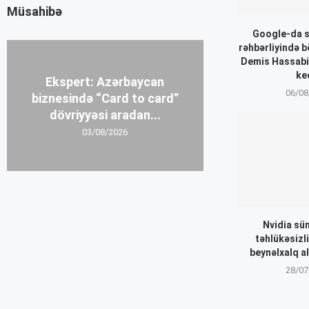
Müsahibə
Google-da sü
rəhbərliyində b
Demis Hassabis
ke
Ekspert: Azərbaycan
06/08
biznesində “Card to card”
dövriyyəsi aradan...
03/08/2026
Nvidia sün
təhlükəsizli
beynəlxalq a
28/07