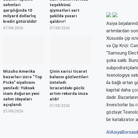
səhmləri
təşəbbüsü
qarşılığında 10
qiymətləri sərt
milyard dollarlıq
şəkildə yuxarı
kredit götürüldü!
qaldırır!
Asiya birjaların
07/08/2026
07/08/2026
artımlardan sonr
Xüsusilə çip ist
və Çip Krizi: C
“Samsung Electr
şoka salıb. Buna
subpodratçılarla
Mizuho Amerika
Çinin xarici ticarət
texnologiya sekt
bazarları üzrə “Top
balansı gözləntiləri
ilə bağlı artan 
Picks” siyahısını
üstələdi:
yenilədi: Yüksək
İxracatdakı güclü
kapital daha ço
inam doğuran yeni
artım rekorda imza
dadır. Bazarlar
səhm ideyaları
atdı!
İnvestorlar bu r
açıqlandı
07/08/2026
07/08/2026
gözləyir.Texnol
bir katalizator
AI
AsiyaBorsası