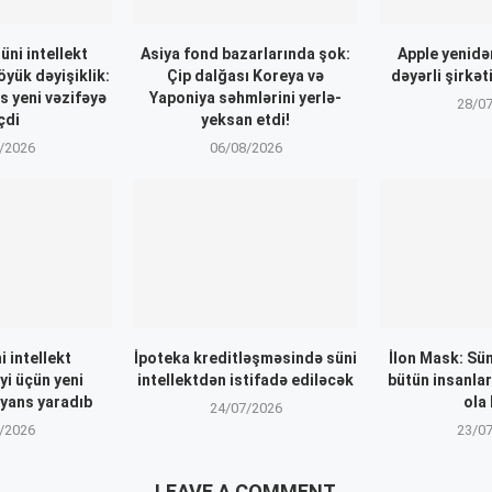
ni intellekt
Asiya fond bazarlarında şok:
Apple yenidə
öyük dəyişiklik:
Çip dalğası Koreya və
dəyərli şirkəti
 yeni vəzifəyə
Yaponiya səhmlərini yerlə-
28/0
çdi
yeksan etdi!
/2026
06/08/2026
i intellekt
İpoteka kreditləşməsində süni
İlon Mask: Süni
yi üçün yeni
intellektdən istifadə ediləcək
bütün insanlar
lyans yaradıb
ola 
24/07/2026
/2026
23/0
LEAVE A COMMENT