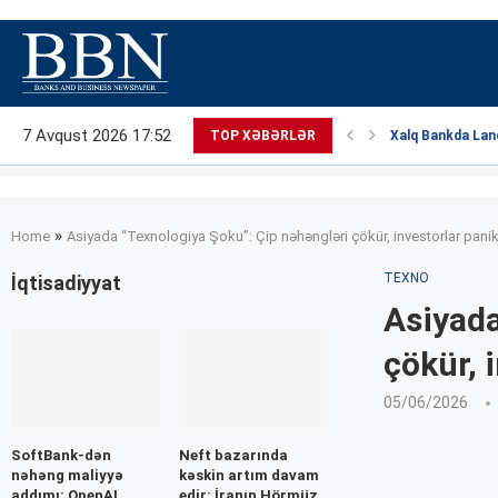
7 Avqust 2026 17:52
TOP XƏBƏRLƏR
Xalq Bankda Land
»
Home
Asiyada “Texnologiya Şoku”: Çip nəhəngləri çökür, investorlar pani
TEXNO
İqtisadiyyat
Asiyada
çökür, 
05/06/2026
SoftBank-dən
Neft bazarında
nəhəng maliyyə
kəskin artım davam
addımı: OpenAI
edir: İranın Hörmüz