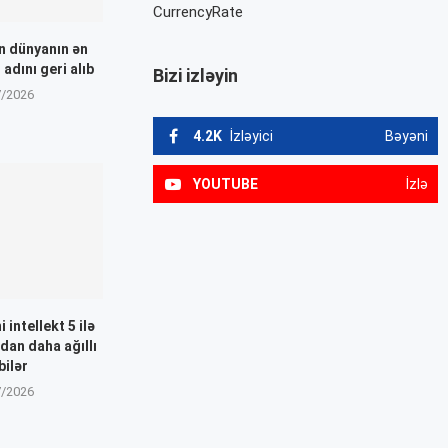
CurrencyRate
n dünyanın ən
 adını geri alıb
Bizi izləyin
7/2026
4.2K
İzləyici
Bəyəni
YOUTUBE
İzlə
 intellekt 5 ilə
dan daha ağıllı
bilər
7/2026