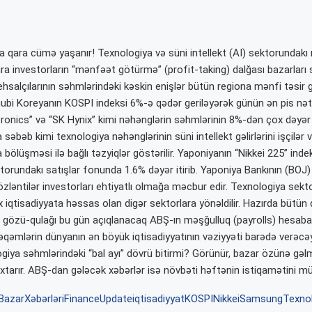
da qara cümə yaşanır! Texnologiya və süni intellekt (AI) sektorundakı
a investorların “mənfəət götürmə” (profit-taking) dalğası bazarları si
ehsalçılarının səhmlərindəki kəskin enişlər bütün regiona mənfi təsir 
ənubi Koreyanın KOSPI indeksi 6%-ə qədər geriləyərək günün ən pis nəti
onics” və “SK Hynix” kimi nəhənglərin səhmlərinin 8%-dən çox dəyər 
 səbəb kimi texnologiya nəhənglərinin süni intellekt gəlirlərini işçilər 
 bölüşməsi ilə bağlı təzyiqlər göstərilir. Yaponiyanın “Nikkei 225” inde
orundakı satışlar fonunda 1.6% dəyər itirib. Yaponiya Bankının (BOJ) 
gözləntilər investorları ehtiyatlı olmağa məcbur edir. Texnologiya sek
x iqtisadiyyata həssas olan digər sektorlara yönəldilir. Hazırda bütün
ın gözü-qulağı bu gün açıqlanacaq ABŞ-ın məşğulluq (payrolls) hesabat
əqəmlərin dünyanın ən böyük iqtisadiyyatının vəziyyəti barədə verəcəyi
ogiya səhmlərindəki “bal ayı” dövrü bitirmi? Görünür, bazar özünə gə
 axtarır. ABŞ-dan gələcək xəbərlər isə növbəti həftənin istiqamətini 
BazarXəbərləri
FinanceUpdate
iqtisadiyyat
KOSPI
Nikkei
Samsung
Texno