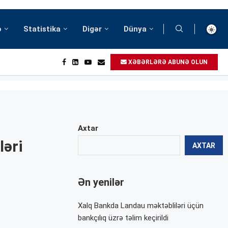
ə
Statistika
Digər
Dünya
XƏBƏRLƏRƏ ABUNƏ OLUN
Axtar
ləri
AXTAR
Ən yenilər
Xalq Bankda Landau məktəbliləri üçün
bankçılıq üzrə təlim keçirildi