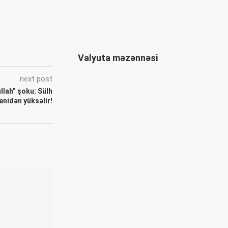
Valyuta məzənnəsi
next post
llah” şoku: Sülh
enidən yüksəlir!