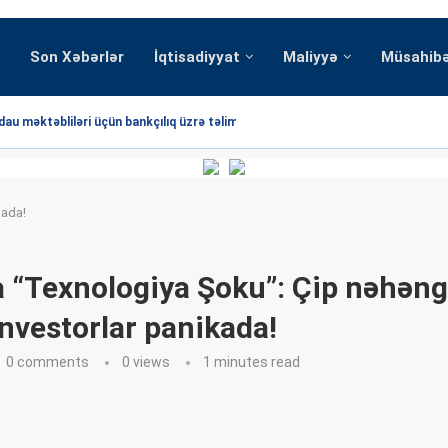
Son Xəbərlər
İqtisadiyyat
Maliyyə
Müsahib
au məktəbliləri üçün bankçılıq üzrə təlim...
kada!
 “Texnologiya Şoku”: Çip nəhəng
investorlar panikada!
0 comments
0
views
1 minutes read