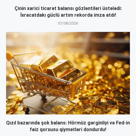
Çinin xarici ticarət balansı gözləntiləri üstələdi:
İxracatdakı güclü artım rekorda imza atdı!
07/08/2026
Qızıl bazarında şok balans: Hörmüz gərginliyi və Fed-in
faiz qorxusu qiymətləri dondurdu!