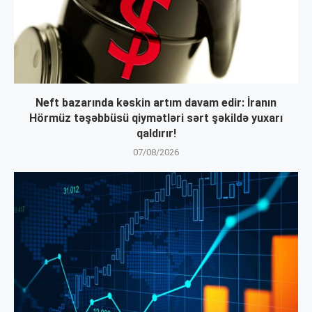
Neft bazarında kəskin artım davam edir: İranın
Hörmüz təşəbbüsü qiymətləri sərt şəkildə yuxarı
qaldırır!
07/08/2026