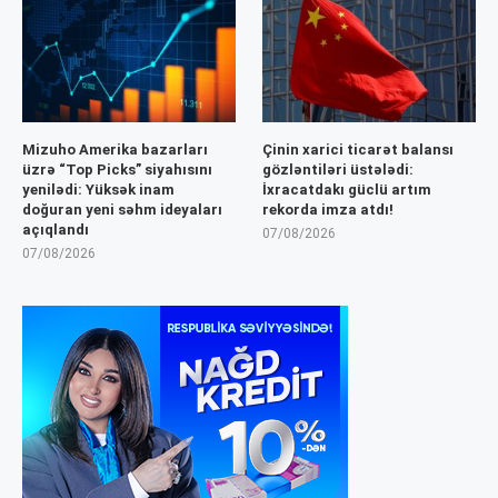
Mizuho Amerika bazarları
Çinin xarici ticarət balansı
üzrə “Top Picks” siyahısını
gözləntiləri üstələdi:
yenilədi: Yüksək inam
İxracatdakı güclü artım
doğuran yeni səhm ideyaları
rekorda imza atdı!
açıqlandı
07/08/2026
07/08/2026