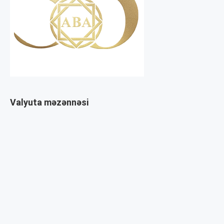
Valyuta məzənnəsi