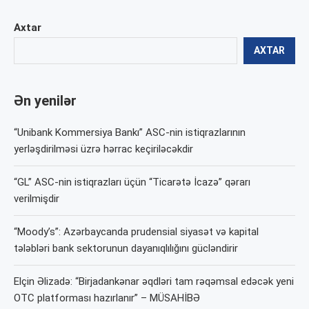
Axtar
AXTAR
Ən yenilər
“Unibank Kommersiya Bankı” ASC-nin istiqrazlarının
yerləşdirilməsi üzrə hərrac keçiriləcəkdir
“GL” ASC-nin istiqrazları üçün “Ticarətə İcazə” qərarı
verilmişdir
“Moody’s”: Azərbaycanda prudensial siyasət və kapital
tələbləri bank sektorunun dayanıqlılığını gücləndirir
Elçin Əlizadə: “Birjadankənar əqdləri tam rəqəmsal edəcək yeni
OTC platforması hazırlanır” – MÜSAHİBƏ