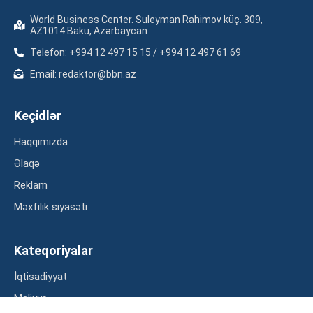
World Business Center. Suleyman Rahimov küç. 309,
AZ1014 Baku, Azərbaycan
Telefon: +994 12 497 15 15 / +994 12 497 61 69
Email: redaktor@bbn.az
Keçidlər
Haqqımızda
Əlaqə
Reklam
Məxfilik siyasəti
Kateqoriyalar
İqtisadiyyat
Maliyyə