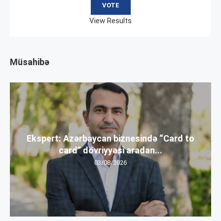
View Results
Müsahibə
Ekspert: Azərbaycan biznesində “Card to
card” dövriyyəsi aradan...
03/08/2026