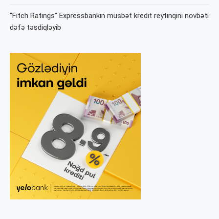
“Fitch Ratings” Expressbankın müsbət kredit reytinqini növbəti
dəfə təsdiqləyib