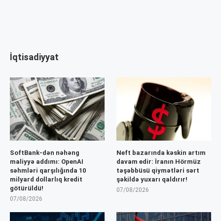
İqtisadiyyat
SoftBank-dən nəhəng
Neft bazarında kəskin artım
maliyyə addımı: OpenAI
davam edir: İranın Hörmüz
səhmləri qarşılığında 10
təşəbbüsü qiymətləri sərt
milyard dollarlıq kredit
şəkildə yuxarı qaldırır!
götürüldü!
07/08/2026
07/08/2026