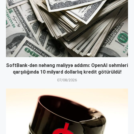
SoftBank-dən nəhəng maliyyə addımı: OpenAI səhmləri
qarşılığında 10 milyard dollarlıq kredit götürüldü!
07/08/2026