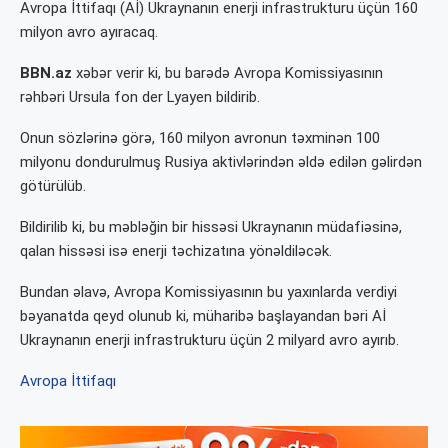
Avropa İttifaqı (Aİ) Ukraynanın enerji infrastrukturu üçün 160
milyon avro ayıracaq.
BBN.az
xəbər verir ki, bu barədə Avropa Komissiyasının
rəhbəri Ursula fon der Lyayen bildirib.
Onun sözlərinə görə, 160 milyon avronun təxminən 100
milyonu dondurulmuş Rusiya aktivlərindən əldə edilən gəlirdən
götürülüb.
Bildirilib ki, bu məbləğin bir hissəsi Ukraynanın müdafiəsinə,
qalan hissəsi isə enerji təchizatına yönəldiləcək.
Bundan əlavə, Avropa Komissiyasının bu yaxınlarda verdiyi
bəyanatda qeyd olunub ki, müharibə başlayandan bəri Aİ
Ukraynanın enerji infrastrukturu üçün 2 milyard avro ayırıb.
Avropa İttifaqı