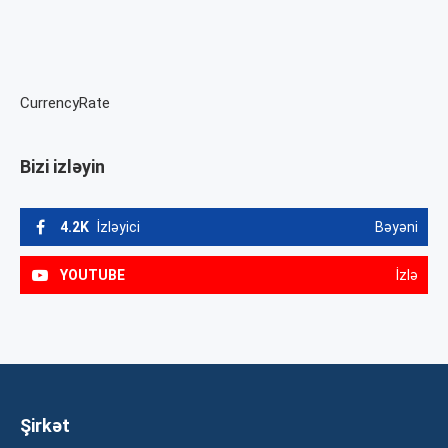
CurrencyRate
Bizi izləyin
4.2K
İzləyici
Bəyəni
YOUTUBE
İzlə
Şirkət