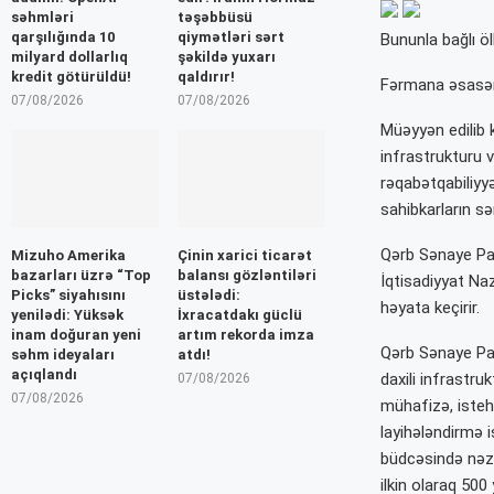
səhmləri
təşəbbüsü
qarşılığında 10
qiymətləri sərt
Bununla bağlı ö
milyard dollarlıq
şəkildə yuxarı
kredit götürüldü!
qaldırır!
Fərmana əsasən,
07/08/2026
07/08/2026
Müəyyən edilib k
infrastrukturu v
rəqabətqabiliyyə
sahibkarların sə
Qərb Sənaye Parkı
Mizuho Amerika
Çinin xarici ticarət
bazarları üzrə “Top
balansı gözləntiləri
İqtisadiyyat Naz
Picks” siyahısını
üstələdi:
həyata keçirir.
yenilədi: Yüksək
İxracatdakı güclü
inam doğuran yeni
artım rekorda imza
Qərb Sənaye Parkı
səhm ideyaları
atdı!
açıqlandı
daxili infrastruk
07/08/2026
07/08/2026
mühafizə, istehs
layihələndirmə 
büdcəsində nəzə
ilkin olaraq 500