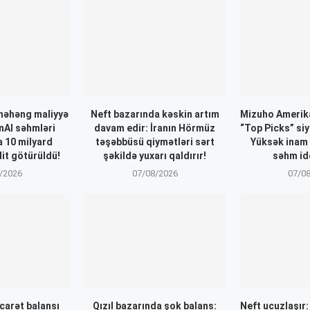
nəhəng maliyyə
Neft bazarında kəskin artım
Mizuho Amerika
nAI səhmləri
davam edir: İranın Hörmüz
“Top Picks” siy
a 10 milyard
təşəbbüsü qiymətləri sərt
Yüksək inam
dit götürüldü!
şəkildə yuxarı qaldırır!
səhm ide
/2026
07/08/2026
07/0
icarət balansı
Qızıl bazarında şok balans:
Neft ucuzlaşır