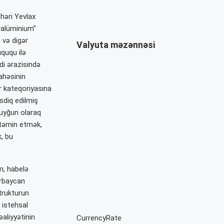
həri Yevlax
ralüminium”
 və digər
Valyuta məzənnəsi
ququ ilə
di ərazisində
ahəsinin
ar kateqoriyasına
əsdiq edilmiş
uyğun olaraq
i təmin etmək,
, bu
ı, habelə
ərbaycan
trukturun
, istehsal
əaliyyətinin
CurrencyRate