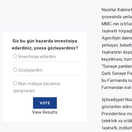
Nazirlər Kabine
şosesində yerlə
MMC-nin istifad
təyinatlı torpa
Agentliyin daim
Siz bu gün bazarda investisiya
yerləşən, bələd
edərdiniz, yoxsa gözləyərdiniz?
təyinatının dəyi
İnvеstisiya edərdim
keçirilməsi, həm
“Sənaye parklar
Gözləyərdim
Qərb Sənaye Park
bu Fərmanda nəz
Mən maliyyə bazarına
Fərmandan irəli 
qarışmıram
İqtisadiyyat Na
göstərilən xidm
View Results
Prezidentinə mə
(elektrik və isti
təyinatlı, inziba