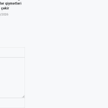
dlər qiymətləri
 çəkir
8/2026