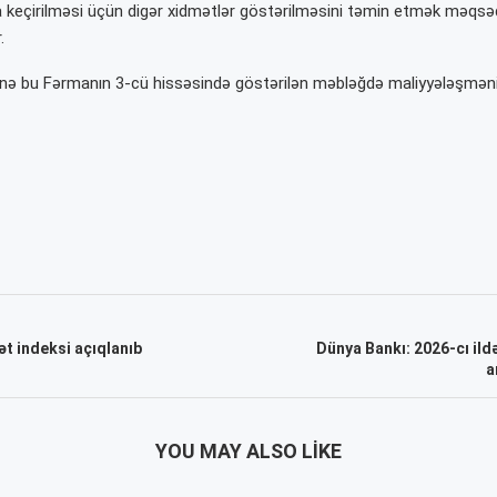
 keçirilməsi üçün digər xidmətlər göstərilməsini təmin etmək məqsəd
.
yinə bu Fərmanın 3-cü hissəsində göstərilən məbləğdə maliyyələşmə
ət indeksi açıqlanıb
Dünya Bankı: 2026-cı ildə
a
YOU MAY ALSO LIKE