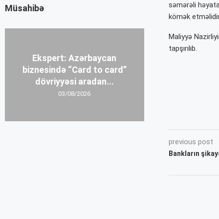
səmərəli həyata
Müsahibə
kömək etməlidir
Maliyyə Nazirli
tapşırılıb.
Ekspert: Azərbaycan
biznesində “Card to card”
dövriyyəsi aradan...
03/08/2026
previous post
Bankların şikay