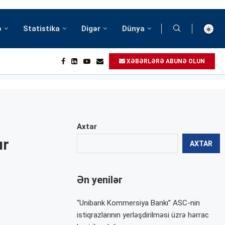
ə
Statistika
Digər
Dünya
XƏBƏRLƏRƏ ABUNƏ OLUN
Axtar
ır
AXTAR
Ən yenilər
“Unibank Kommersiya Bankı” ASC-nin
istiqrazlarının yerləşdirilməsi üzrə hərrac