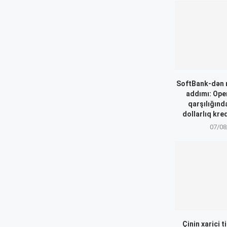
SoftBank-dən 
addımı: Ope
qarşılığınd
dollarlıq kre
07/08
Çinin xarici t