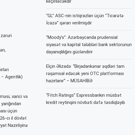
keçiriləcəkdir
“GL” ASC-nin istiqrazları üçün “Ticarətə
İcazə” qərarı verilmişdir
 zəruri
“Moody’s”: Azərbaycanda prudensial
siyasət və kapital tələbləri bank sektorunun
ən,
dayanıqlılığını gücləndirir
Elçin Əlizadə: “Birjadankənar əqdləri tam
rləri
rəqəmsal edəcək yeni OTC platforması
a − Agentlik)
hazırlanır” – MÜSAHİBƏ
“Fitch Ratings” Expressbankın müsbət
lməsi, xarici və
kredit reytinqini növbəti dəfə təsdiqləyib
t, yanğından
lması üçün
6-cı il dövlət
at Nazirliyinə