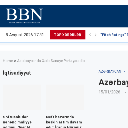
8 Avqust 2026 17:31
TOP XƏBƏRLƏR
“Fitch Ratings” 
»
Home
Azərbaycanda Qərb Sənaye Parkı yaradılır
AZƏRBAYCAN
İqtisadiyyat
Azərbay
15/01/2026
SoftBank-dən
Neft bazarında
nəhəng maliyyə
kəskin artım davam
addımı: OpenAI
edir: İranın Hörmüz