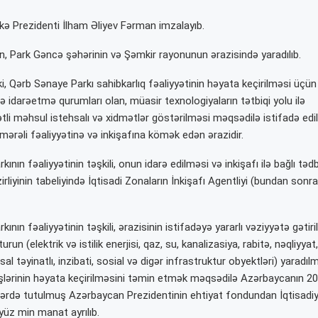
lkə Prezidenti İlham Əliyev Fərman imzalayıb.
 Park Gəncə şəhərinin və Şəmkir rayonunun ərazisində yaradılıb.
i, Qərb Sənaye Parkı sahibkarlıq fəaliyyətinin həyata keçirilməsi üçün
ə idarəetmə qurumları olan, müasir texnologiyaların tətbiqi yolu ilə
tli məhsul istehsalı və xidmətlər göstərilməsi məqsədilə istifadə edil
mərəli fəaliyyətinə və inkişafına kömək edən ərazidir.
nın fəaliyyətinin təşkili, onun idarə edilməsi və inkişafı ilə bağlı tədbi
irliyinin tabeliyində İqtisadi Zonaların İnkişafı Agentliyi (bundan sonr
nın fəaliyyətinin təşkili, ərazisinin istifadəyə yararlı vəziyyətə gətiri
turun (elektrik və istilik enerjisi, qaz, su, kanalizasiya, rabitə, nəqliyya
al təyinatlı, inzibati, sosial və digər infrastruktur obyektləri) yaradı
işlərinin həyata keçirilməsini təmin etmək məqsədilə Azərbaycanın 202
rdə tutulmuş Azərbaycan Prezidentinin ehtiyat fondundan İqtisadiyy
 yüz min manat ayrılıb.