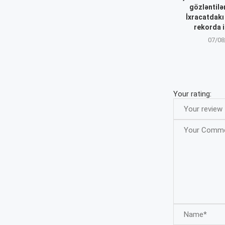
gözləntilər
İxracatdakı
rekorda i
07/08
Your rating: