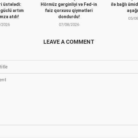
i üstələdi:
Hörmüz gərginliyi və Fed-in
ilə bağlı ümi
 güclü artım
faiz qorxusu qiymətləri
aşağı
mza atdı!
dondurdu!
05/0
/2026
07/08/2026
LEAVE A COMMENT