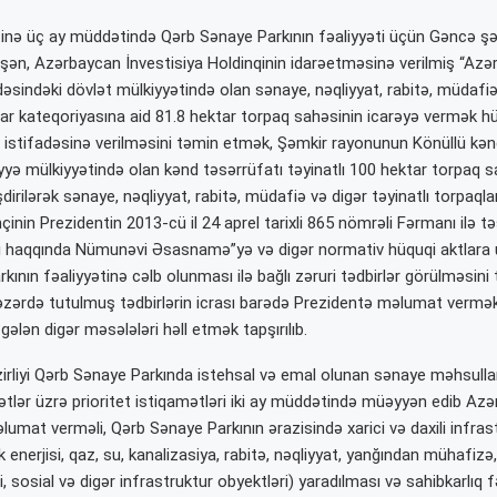
tinə üç ay müddətində Qərb Sənaye Parkının fəaliyyəti üçün Gəncə şə
şən, Azərbaycan İnvestisiya Holdinqinin idarəetməsinə verilmiş “Azə
əsindəki dövlət mülkiyyətində olan sənaye, nəqliyyat, rabitə, müdafiə
qlar kateqoriyasına aid 81.8 hektar torpaq sahəsinin icarəyə vermək hü
i istifadəsinə verilməsini təmin etmək, Şəmkir rayonunun Könüllü kən
iyyə mülkiyyətində olan kənd təsərrüfatı təyinatlı 100 hektar torpaq s
şdirilərək sənaye, nəqliyyat, rabitə, müdafiə və digər təyinatlı torpaql
çinin Prezidentin 2013-cü il 24 aprel tarixli 865 nömrəli Fərmanı ilə t
ı haqqında Nümunəvi Əsasnamə”yə və digər normativ hüquqi aktlara 
ının fəaliyyətinə cəlb olunması ilə bağlı zəruri tədbirlər görülməsin
ərdə tutulmuş tədbirlərin icrası barədə Prezidentə məlumat vermək
gələn digər məsələləri həll etmək tapşırılıb.
zirliyi Qərb Sənaye Parkında istehsal və emal olunan sənaye məhsullar
ətlər üzrə prioritet istiqamətləri iki ay müddətində müəyyən edib Az
lumat verməli, Qərb Sənaye Parkının ərazisində xarici və daxili infras
lik enerjisi, qaz, su, kanalizasiya, rabitə, nəqliyyat, yanğından mühafizə
ti, sosial və digər infrastruktur obyektləri) yaradılması və sahibkarlıq f