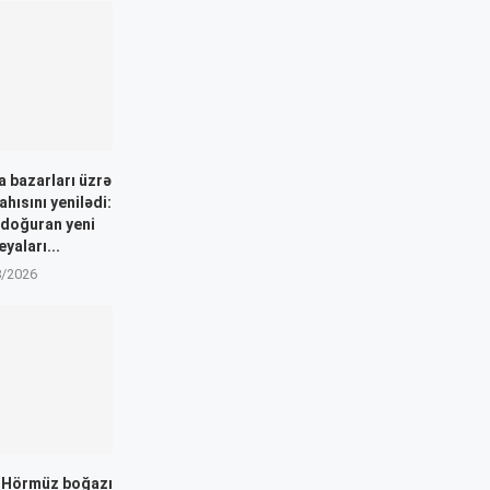
 bazarları üzrə
ahısını yenilədi:
 doğuran yeni
yaları...
8/2026
: Hörmüz boğazı