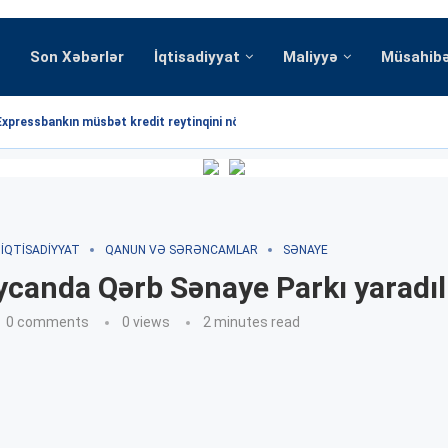
Son Xəbərlər
İqtisadiyyat
Maliyyə
Müsahib
Expressbankın müsbət kredit reytinqini növbəti dəfə...
İQTISADIYYAT
QANUN VƏ SƏRƏNCAMLAR
SƏNAYE
canda Qərb Sənaye Parkı yaradıl
0 comments
0
views
2 minutes read