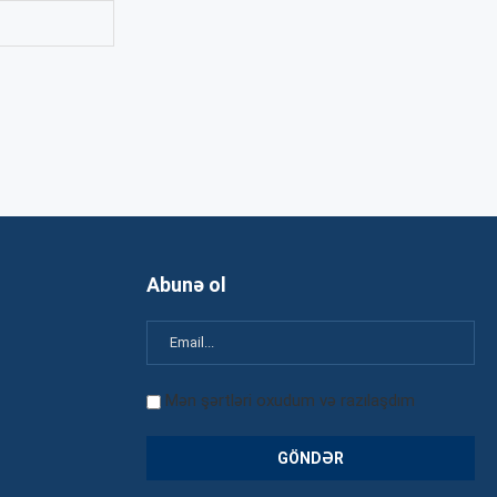
Abunə ol
Mən şərtləri oxudum və razılaşdım