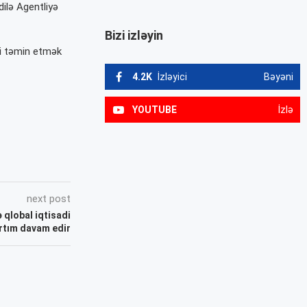
ilə Agentliyə
Bizi izləyin
ni təmin etmək
4.2K
İzləyici
Bəyəni
YOUTUBE
İzlə
next post
 qlobal iqtisadi
rtım davam edir