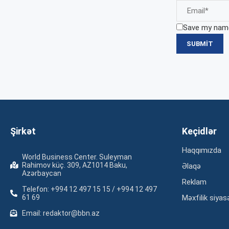
Save my name,
Şirkət
Keçidlər
Haqqımızda
World Business Center. Suleyman
Rahimov küç. 309, AZ1014 Baku,
Əlaqə
Azərbaycan
Reklam
Telefon: +994 12 497 15 15 / +994 12 497
61 69
Məxfilik siyas
Email: redaktor@bbn.az