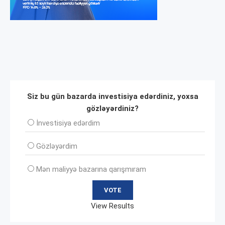
Siz bu gün bazarda investisiya edərdiniz, yoxsa
gözləyərdiniz?
İnvеstisiya edərdim
Gözləyərdim
Mən maliyyə bazarına qarışmıram
View Results