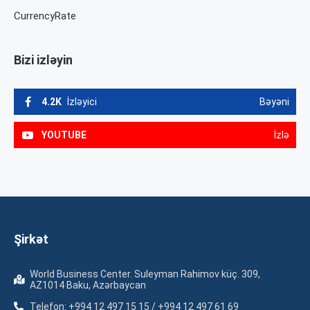
CurrencyRate
Bizi izləyin
4.2K
İzləyici
Bəyəni
YOUTUBE
İzlə
Şirkət
World Business Center. Suleyman Rahimov küç. 309,
AZ1014 Baku, Azərbaycan
Telefon: +994 12 497 15 15 / +994 12 497 61 69