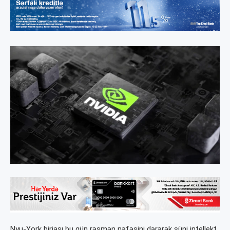
Nyu-York birjası bu gün rəsmən nəfəsini dərərək süni intellekt