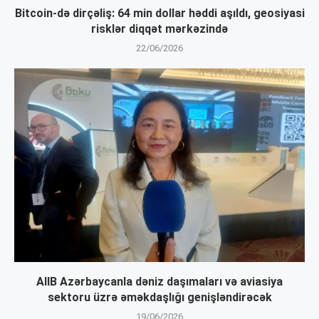
Bitcoin-də dirçəliş: 64 min dollar həddi aşıldı, geosiyasi
risklər diqqət mərkəzində
22/06/2026
AIIB Azərbaycanla dəniz daşımaları və aviasiya
sektoru üzrə əməkdaşlığı genişləndirəcək
19/06/2026