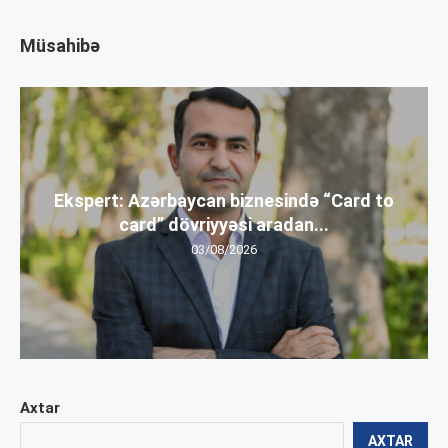
Müsahibə
Ekspert: Azərbaycan biznesində “Card to
card” dövriyyəsi aradan...
03/08/2026
Axtar
AXTAR