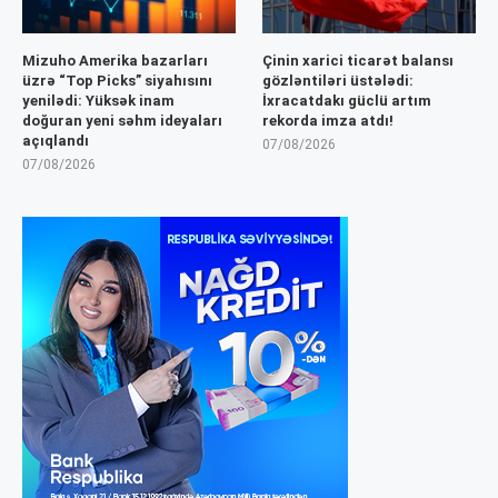
Mizuho Amerika bazarları
Çinin xarici ticarət balansı
üzrə “Top Picks” siyahısını
gözləntiləri üstələdi:
yenilədi: Yüksək inam
İxracatdakı güclü artım
doğuran yeni səhm ideyaları
rekorda imza atdı!
açıqlandı
07/08/2026
07/08/2026