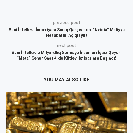
previous post
Süni İntellekt İmperiyası Sınaq Qarşısında: “Nvidia” Maliyyə
Hesabatını Açıqlayır!
next post
Süni İntellektə Milyardlıq Sərmayə İnsanları İşsiz Qoyur:
“Meta” Səhər Saat 4-də Kütləvi İxtisarlara Başladı!
YOU MAY ALSO LIKE