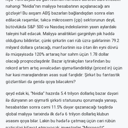
nəhəngi “Nvidia”nın maliyyə hesabatının açıqlanacağı anı
gözləyir! Bu axşam ABŞ bazarları bağlandıqdan sonra elan
ediləcək rəqəmlər, təkcə mikrosxem (çip) sektorunun deyil,
bütövlükdə S&P 500 və Nasdaq indekslərinin yaxın aylardakı
taleyini həll edəcək. Maliyyə analitikləri gərginliyin pik həddə
olduğunu bildirirlər; çünki şirkətin cari rüb üzrə gəlirlərinin 79.2
milyard dollara çatacağı, mənfəətinin isə ötən ilin eyni dövrü
ilə müqayisədə 120% artaraq hər səhm üçün 1.78 dollar
olacağı proqnozlaşdırılır. Bazar iştirakçıları tərəfindən bu
rekord artım artıq əvvəlcədən qiymətləndirildiyi (priced in) üçün
hər kəsi maraqlandıran əsas sual fərqlidir: Şirkət bu fantastik
gözləntiləri də geridə qoya biləcəkmi?
qeyd edək ki, “Nvidia” hazırda 5.4 trilyon dollarlıq bazar dəyəri
ilə dünyanın ən qiymətli şirkəti statusunu qorumaqla yanaşı,
hesabatdan sonra cəmi 11.5% dəyər qazanacağı təqdirdə
qlobal maliyyə tarixində ilk dəfə 6 trilyon dollarlıq klubun
əsasını qoya bilər. Lakin bu hədəfə çatmaq üçün cari rübün
nəticələri kifayət etməyəcək; investorlar “Microsoft”,