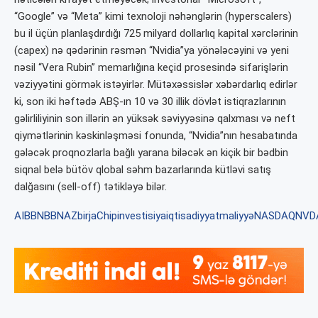
“Google” və “Meta” kimi texnoloji nəhənglərin (hyperscalers)
bu il üçün planlaşdırdığı 725 milyard dollarlıq kapital xərclərinin
(capex) nə qədərinin rəsmən “Nvidia”ya yönələcəyini və yeni
nəsil “Vera Rubin” memarlığına keçid prosesində sifarişlərin
vəziyyətini görmək istəyirlər. Mütəxəssislər xəbərdarlıq edirlər
ki, son iki həftədə ABŞ-ın 10 və 30 illik dövlət istiqrazlarının
gəlirliliyinin son illərin ən yüksək səviyyəsinə qalxması və neft
qiymətlərinin kəskinləşməsi fonunda, “Nvidia”nın hesabatında
gələcək proqnozlarla bağlı yarana biləcək ən kiçik bir bədbin
siqnal belə bütöv qlobal səhm bazarlarında kütləvi satış
dalğasını (sell-off) tətikləyə bilər.
AI
BBN
BBNAZ
birja
Chip
investisiya
iqtisadiyyat
maliyyə
NASDAQ
NVD