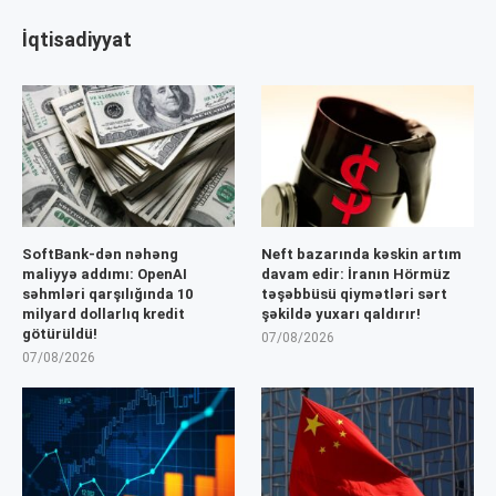
İqtisadiyyat
SoftBank-dən nəhəng
Neft bazarında kəskin artım
maliyyə addımı: OpenAI
davam edir: İranın Hörmüz
səhmləri qarşılığında 10
təşəbbüsü qiymətləri sərt
milyard dollarlıq kredit
şəkildə yuxarı qaldırır!
götürüldü!
07/08/2026
07/08/2026