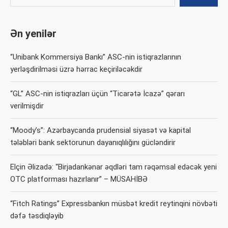
Ən yenilər
“Unibank Kommersiya Bankı” ASC-nin istiqrazlarının
yerləşdirilməsi üzrə hərrac keçiriləcəkdir
“GL” ASC-nin istiqrazları üçün “Ticarətə İcazə” qərarı
verilmişdir
“Moody’s”: Azərbaycanda prudensial siyasət və kapital
tələbləri bank sektorunun dayanıqlılığını gücləndirir
Elçin Əlizadə: “Birjadankənar əqdləri tam rəqəmsal edəcək yeni
OTC platforması hazırlanır” – MÜSAHİBƏ
“Fitch Ratings” Expressbankın müsbət kredit reytinqini növbəti
dəfə təsdiqləyib