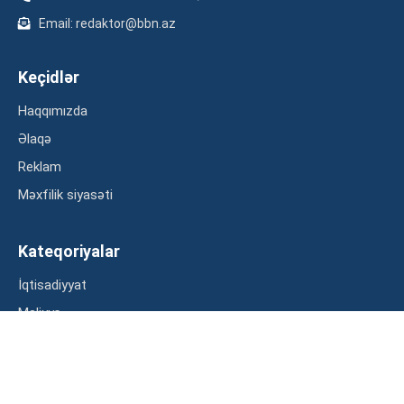
Email: redaktor@bbn.az
Keçidlər
Haqqımızda
Əlaqə
Reklam
Məxfilik siyasəti
Kateqoriyalar
İqtisadiyyat
Maliyyə
Müsahibə
Statistika