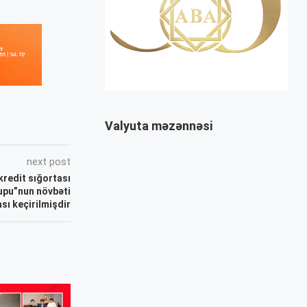
Valyuta məzənnəsi
next post
kredit sığortası
upu”nun növbəti
ası keçirilmişdir