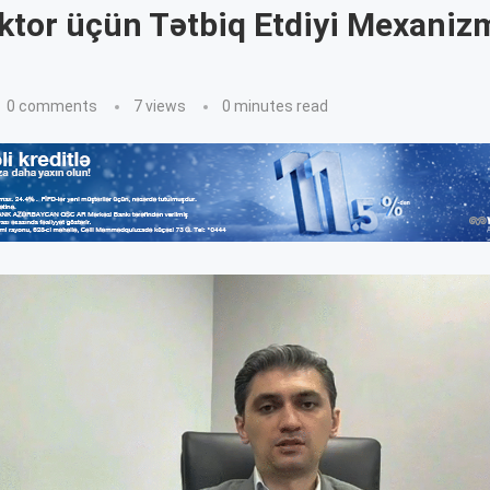
ktor üçün Tətbiq Etdiyi Mexaniz
0 comments
7
views
0 minutes read