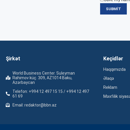
Şirkət
Keçidlər
Haqqımızda
World Business Center. Suleyman
Rahimov küç. 309, AZ1014 Baku,
Əlaqə
Azərbaycan
Reklam
Telefon: +994 12 497 15 15 / +994 12 497
61 69
Məxfilik siyas
Email: redaktor@bbn.az