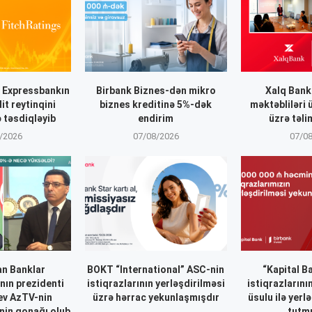
” Expressbankın
Birbank Biznes-dən mikro
Xalq Ban
t reytinqini
biznes kreditinə 5%-dək
məktəbliləri 
 təsdiqləyib
endirim
üzrə təli
/2026
07/08/2026
07/0
n Banklar
BOKT “International” ASC-nin
“Kapital B
nın prezidenti
istiqrazlarının yerləşdirilməsi
istiqrazlarını
ev AzTV-nin
üzrə hərrac yekunlaşmışdır
üsulu ilə yerl
inin qonağı olub
tutm