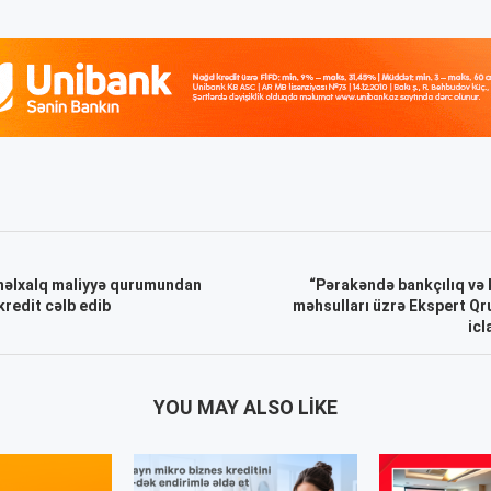
əlxalq maliyyə qurumundan
“Pərakəndə bankçılıq və 
kredit cəlb edib
məhsulları üzrə Ekspert Qr
icl
YOU MAY ALSO LIKE