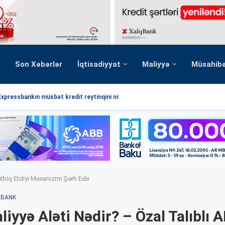
Son Xəbərlər
İqtisadiyyat
Maliyyə
Müsahib
Expressbankın müsbət kredit reytinqini növbəti dəfə...
ətbiq Etdiyi Mexanizmi Şərh Edir
BANK
liyyə Aləti Nədir? – Özal Talıblı