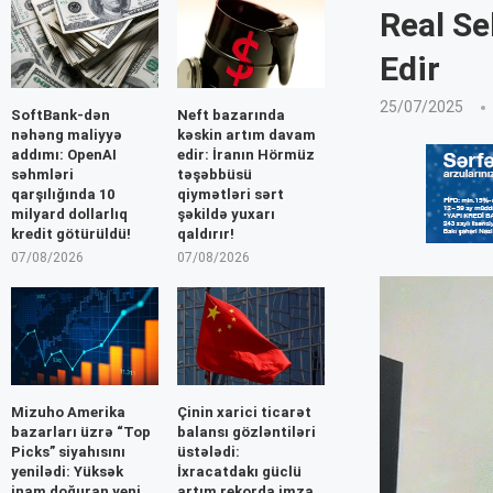
Real Se
Edir
25/07/2025
SoftBank-dən
Neft bazarında
nəhəng maliyyə
kəskin artım davam
addımı: OpenAI
edir: İranın Hörmüz
səhmləri
təşəbbüsü
qarşılığında 10
qiymətləri sərt
milyard dollarlıq
şəkildə yuxarı
kredit götürüldü!
qaldırır!
07/08/2026
07/08/2026
Mizuho Amerika
Çinin xarici ticarət
bazarları üzrə “Top
balansı gözləntiləri
Picks” siyahısını
üstələdi:
yenilədi: Yüksək
İxracatdakı güclü
inam doğuran yeni
artım rekorda imza