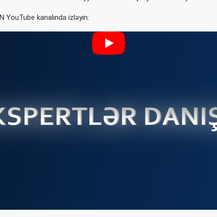
N YouTube kanalında izləyin: