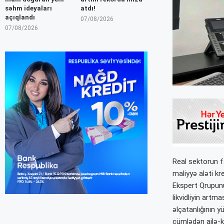
səhm ideyaları
atdı!
açıqlandı
07/08/2026
07/08/2026
Real sektorun fa
maliyyə aləti kre
Ekspert Qrupunun
likvidliyin artm
əlçatanlığının y
cümlədən ailə-kə