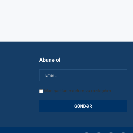
Abunə ol
Mən şərtləri oxudum və razılaşdım