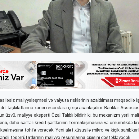
siləsiz maliyyələşməsi və valyuta risklərinin azaldılması məqsədilə iş
dit təşkilatlarına xarici resurslara çıxışı asanlaşdırır. Banklar Assosia
 üzvü, maliyyə eksperti Özal Talıblı bildirir ki, bu mexanizm yerli ma
asına, daha sərfəli kredit şərtlərinin formalaşmasına və ümumilikdə kr
üksəlməsinə töhfə verəcək. Yeni alət xüsusilə mikro və kiçik sahibkarlı
ndli təsərrüfatlarının maliyyə resurslarına çıxışını dəstəkləyəcək.