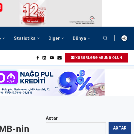
ə
Statistika
Digər
Dünya
XƏBƏRLƏRƏ ABUNƏ OLUN
Axtar
 AMB-nin
AXTAR