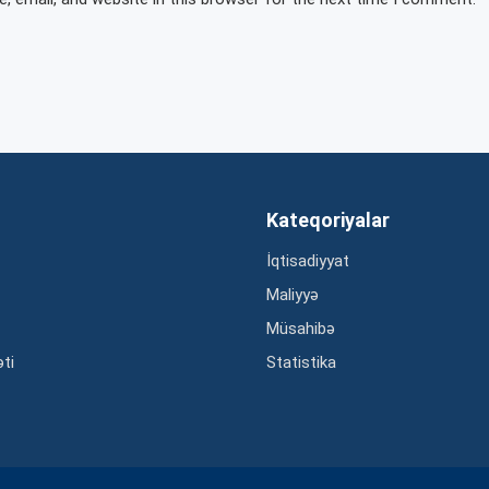
Kateqoriyalar
İqtisadiyyat
Maliyyə
Müsahibə
əti
Statistika