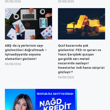
05/08/2026
05/08/2026
ABŞ-da iş yerlərinin sayı
Qızıl bazarında şok
gözləntiləri doğrultmadı –
gözləntisi: FED-in qərarı və
İqtisadiyyatda soyuma
Yaxın Şərqdəki qızışan
əlamətləri güclənir!
gərginlik sarı metalı
nəzarətdə saxlayır!
05/08/2026
İnvestorlar indi hansı sürprizi
gözləyir?
04/08/2026