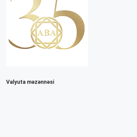
Valyuta məzənnəsi