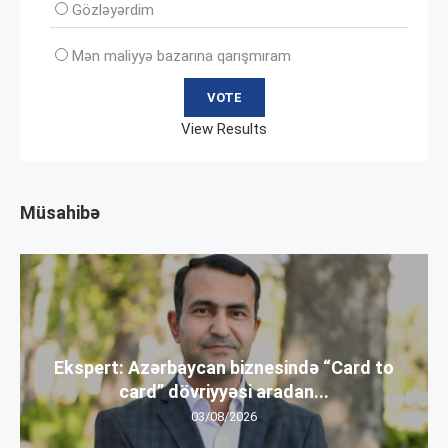
Gözləyərdim
Mən maliyyə bazarına qarışmıram
View Results
Müsahibə
Ekspert: Azərbaycan biznesində “Card to
card” dövriyyəsi aradan...
03/08/2026