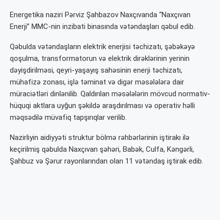
Energetika naziri Pərviz Şahbazov Naxçıvanda “Naxçıvan
Enerji” MMC-nin inzibati binasında vətəndaşları qəbul edib.
Qəbulda vətəndaşların elektrik enerjisi təchizatı, şəbəkəyə
qoşulma, transformatorun və elektrik dirəklərinin yerinin
dəyişdirilməsi, qeyri-yaşayış sahəsinin enerji təchizatı,
mühafizə zonası, işlə təminat və digər məsələlərə dair
müraciətləri dinlənilib. Qaldırılan məsələlərin mövcud normativ-
hüquqi aktlara uyğun şəkildə araşdırılması və operativ həlli
məqsədilə müvafiq tapşırıqlar verilib.
Nazirliyin aidiyyəti struktur bölmə rəhbərlərinin iştirakı ilə
keçirilmiş qəbulda Naxçıvan şəhəri, Babək, Culfa, Kəngərli,
Şahbuz və Şərur rayonlarından olan 11 vətəndaş iştirak edib.