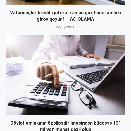
Vətəndaşlar kredit götürərkən ən çox hansı əmlakı
girov qoyur? – AÇIQLAMA
22/07/2026
Dövlət əmlakının özəlləşdirilməsindən büdcəyə 131
milyon manat daxil olub