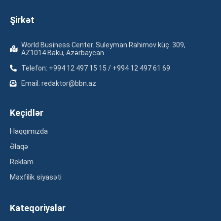
Şirkət
World Business Center. Suleyman Rahimov küç. 309,
AZ1014 Baku, Azərbaycan
Telefon: +994 12 497 15 15 / +994 12 497 61 69
Email: redaktor@bbn.az
Keçidlər
Haqqımızda
Əlaqə
Reklam
Məxfilik siyasəti
Kateqoriyalar