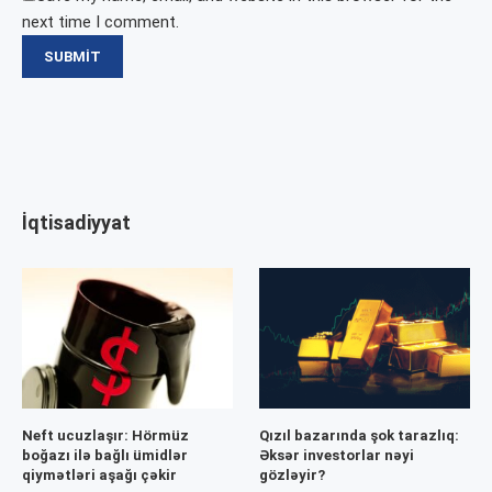
next time I comment.
İqtisadiyyat
Neft ucuzlaşır: Hörmüz
Qızıl bazarında şok tarazlıq:
boğazı ilə bağlı ümidlər
Əksər investorlar nəyi
qiymətləri aşağı çəkir
gözləyir?