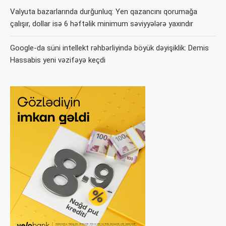
Valyuta bazarlarında durğunluq: Yen qazancını qorumağa
çalışır, dollar isə 6 həftəlik minimum səviyyələrə yaxındır
Google-da süni intellekt rəhbərliyində böyük dəyişiklik: Demis
Hassabis yeni vəzifəyə keçdi