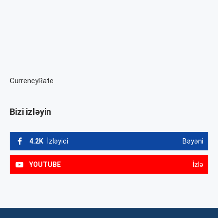
CurrencyRate
Bizi izləyin
4.2K
İzləyici
Bəyəni
YOUTUBE
İzlə