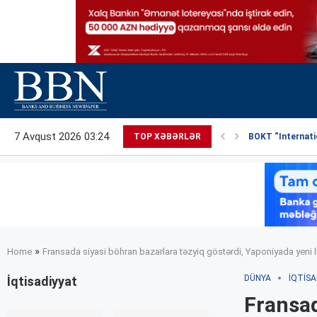
7 Avqust 2026 03:24
TOP XƏBƏRLƏR
BOKT “Internatio
»
Home
Fransada siyasi böhran bazarlara təzyiq göstərdi, Yaponiyada yeni li
DÜNYA
İQTISA
İqtisadiyyat
Fransad