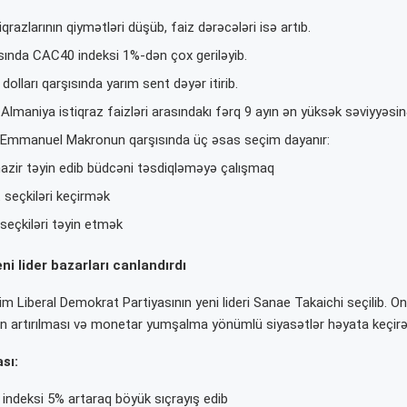
qrazlarının qiymətləri düşüb, faiz dərəcələri isə artıb.
asında CAC40 indeksi 1%-dən çox geriləyib.
dolları qarşısında yarım sent dəyər itirib.
Almaniya istiqraz faizləri arasındakı fərq 9 ayın ən yüksək səviyyəsin
 Emmanuel Makronun qarşısında üç əsas seçim dayanır:
azir təyin edib büdcəni təsdiqləməyə çalışmaq
seçkiləri keçirmək
seçkiləri təyin etmək
i lider bazarları canlandırdı
m Liberal Demokrat Partiyasının yeni lideri Sanae Takaichi seçilib. On
nin artırılması və monetar yumşalma yönümlü siyasətlər həyata keçirəcə
sı:
 indeksi 5% artaraq böyük sıçrayış edib