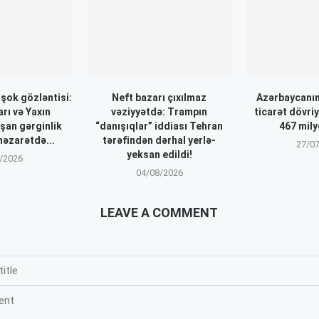
 şok gözləntisi:
Neft bazarı çıxılmaz
Azərbaycanın 
rı və Yaxın
vəziyyətdə: Trampın
ticarət dövri
şan gərginlik
“danışıqlar” iddiası Tehran
467 mil
nəzarətdə...
tərəfindən dərhal yerlə-
27/0
yeksan edildi!
/2026
04/08/2026
LEAVE A COMMENT