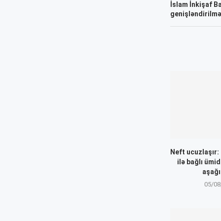
İslam İnkişaf B
genişləndirilm
Neft ucuzlaşır
ilə bağlı ümid
aşağı
05/08