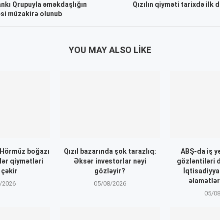
ankı Qrupuyla əməkdaşlığın
Qızılın qiyməti tarixdə ilk 
əsi müzakirə olunub
YOU MAY ALSO LIKE
: Hörmüz boğazı
Qızıl bazarında şok tarazlıq:
ABŞ-da iş ye
lər qiymətləri
Əksər investorlar nəyi
gözləntiləri
 çəkir
gözləyir?
İqtisadiyy
əlamətlər
/2026
05/08/2026
05/0