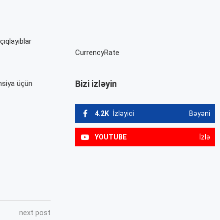
çıqlayıblar
CurrencyRate
Bizi izləyin
unsiya üçün
4.2K
İzləyici
Bəyəni
YOUTUBE
İzlə
next post