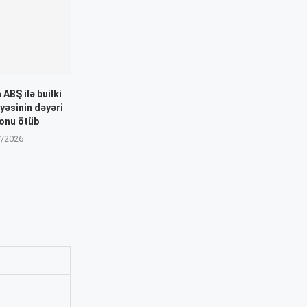
ABŞ ilə builki
yyəsinin dəyəri
yonu ötüb
7/2026