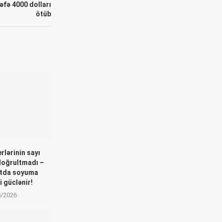
dəfə 4000 dolları
ötüb
rlərinin sayı
 doğrultmadı –
atda soyuma
i güclənir!
8/2026