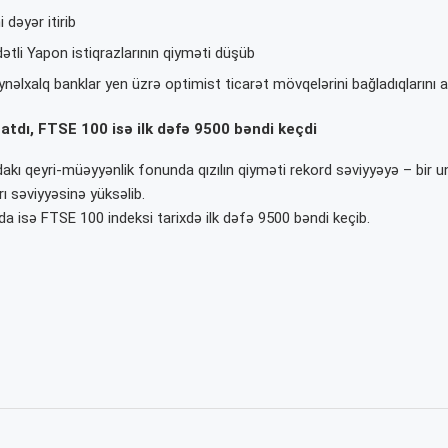
 dəyər itirib
li Yapon istiqrazlarının qiyməti düşüb
eynəlxalq banklar yen üzrə optimist ticarət mövqelərini bağladıqlarını a
çatdı, FTSE 100 isə ilk dəfə 9500 bəndi keçdi
dakı qeyri-müəyyənlik fonunda qızılın qiyməti rekord səviyyəyə – bir 
ı səviyyəsinə yüksəlib.
da isə FTSE 100 indeksi tarixdə ilk dəfə 9500 bəndi keçib.