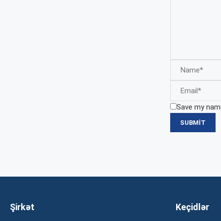
Save my name,
Şirkət
Keçidlər