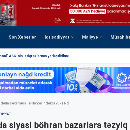
Son Xəbərlər
İqtisadiyyat
Maliyyə
Müsahib
nal” ASC-nin istiqrazlarının yerləşdirilməsi üzrə hərrac yekunlaşmışdır
derin seçilməsi ilə Nikkei indeksi yüksəldi
DIYYAT
a siyasi böhran bazarlara təzyiq