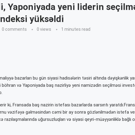
i, Yaponiyada yeni liderin seçilmə
indeksi yüksəldi
0 comments
0
views
1 minutes read
liyyə bazarları bu gün siyasi hadisələrin təsiri altında dəyişkənlik y
i böhran və Yaponiyada baş nazirliyə yeni namizədin seçilməsi investo
b.
rir ki, Fransada baş nazirin istefası bazarlarda sarsıntı yaratdı.Frans
nu vəzifəyə gəlməsindən cəmi bir ay sonra gözlənilmədən istefa ver
 razılaşmalarında uğursuzluqları və siyasi qeyri-müəyyənliklə bağlı o