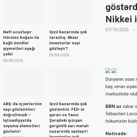
göstərd
Nikkei 
07/10/2025
Neft ucuzlaşır:
Qızıl bazarında şok
Hörmüz boğazı ilə
tarazlıq: Əksər
bağlı ümidlər
investorlar nəyi
qiymətləri aşağı
gözləyir?
çəkir
05/08/2026
05/08/2026
Dünyanın əsas ma
baş verən siyas
mərkəzində olu
ABŞ-da iş yerlərinin
Qızıl bazarında şok
BBN.az
xəbər ve
sayı gözləntiləri
gözləntisi: FED-in
Sébastien Lecor
doğrultmadı –
qərarı və Yaxın
İqtisadiyyatda
Şərqdəki qızışan
hökumətin büdcə
soyuma əlamətləri
gərginlik sarı metalı
güclənir!
nəzarətdə saxlayır!
Nəticədə:
İnvestorlar indi