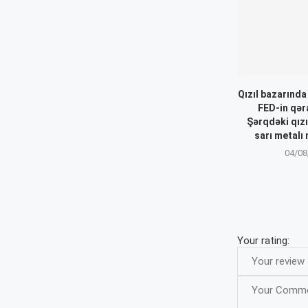
Qızıl bazarında
FED-in qəra
Şərqdəki qızı
sarı metalı 
04/08
Your rating: