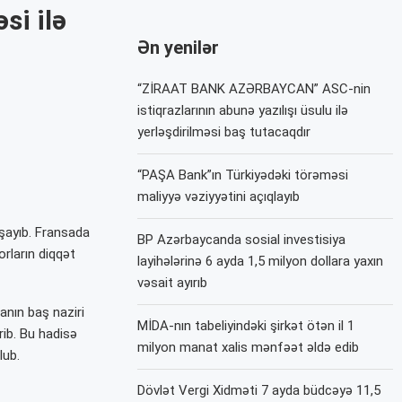
si ilə
Ən yenilər
“ZİRAAT BANK AZƏRBAYCAN” ASC-nin
istiqrazlarının abunə yazılışı üsulu ilə
yerləşdirilməsi baş tutacaqdır
“PAŞA Bank”ın Türkiyədəki törəməsi
maliyyə vəziyyətini açıqlayıb
aşayıb. Fransada
BP Azərbaycanda sosial investisiya
rların diqqət
layihələrinə 6 ayda 1,5 milyon dollara yaxın
vəsait ayırıb
anın baş naziri
MİDA-nın tabeliyindəki şirkət ötən il 1
ib. Bu hadisə
milyon manat xalis mənfəət əldə edib
lub.
Dövlət Vergi Xidməti 7 ayda büdcəyə 11,5