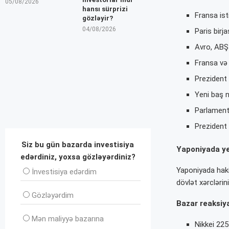
05/08/2026
hansı sürprizi
Fransa isti
gözləyir?
04/08/2026
Paris birj
Avro, ABŞ 
Fransa və 
Prezident
Yeni baş n
Parlament 
Prezident 
Siz bu gün bazarda investisiya
Yaponiyada yen
edərdiniz, yoxsa gözləyərdiniz?
Yaponiyada haki
İnvеstisiya edərdim
dövlət xərcləri
Gözləyərdim
Bazar reaksiya
Mən maliyyə bazarına
Nikkei 225