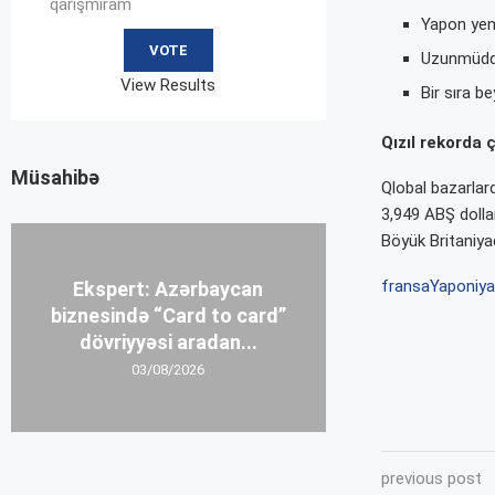
qarışmıram
Yapon yeni
Uzunmüddət
View Results
Bir sıra b
Qızıl rekorda 
Müsahibə
Qlobal bazarlar
3,949 ABŞ dollar
Böyük Britaniya
fransa
Yaponiya
Ekspert: Azərbaycan
biznesində “Card to card”
dövriyyəsi aradan...
03/08/2026
previous post