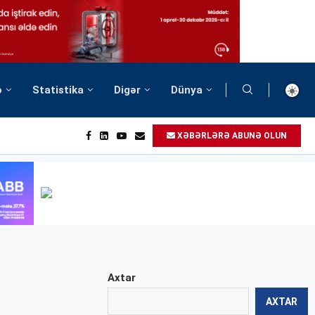
ə
Statistika
Digər
Dünya
XƏBƏRLƏRƏ ABUNƏ OLUN
Axtar
AXTAR