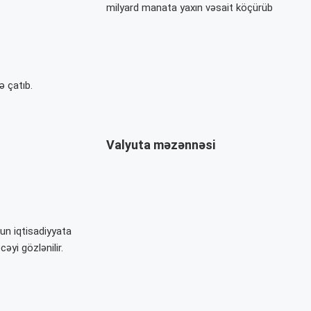
milyard manata yaxın vəsait köçürüb
ə çatıb.
Valyuta məzənnəsi
un iqtisadiyyata
yi gözlənilir.