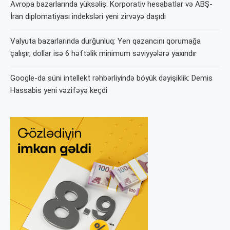
Avropa bazarlarında yüksəliş: Korporativ hesabatlar və ABŞ-
İran diplomatiyası indeksləri yeni zirvəyə daşıdı
Valyuta bazarlarında durğunluq: Yen qazancını qorumağa
çalışır, dollar isə 6 həftəlik minimum səviyyələrə yaxındır
Google-da süni intellekt rəhbərliyində böyük dəyişiklik: Demis
Hassabis yeni vəzifəyə keçdi