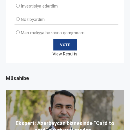
İnvеstisiya edərdim
Gözləyərdim
Mən maliyyə bazarına qarışmıram
View Results
Müsahibə
Ekspert: Azərbaycan biznesində “Card to