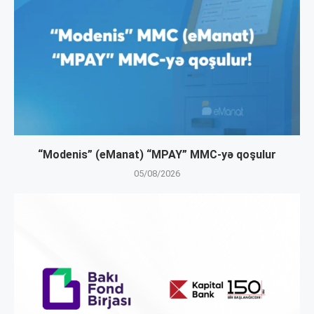
“Modenis” (eManat) “MPAY” MMC-yə qoşulur
05/08/2026