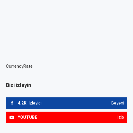
CurrencyRate
Bizi izləyin
4.2K
İzləyici
Bəyəni
YOUTUBE
İzlə