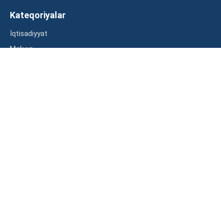
Kateqoriyalar
İqtisadiyyat
Maliyyə
Müsahibə
Statistika
Abunə ol
Mən şərtləri oxudum və razılaşdım