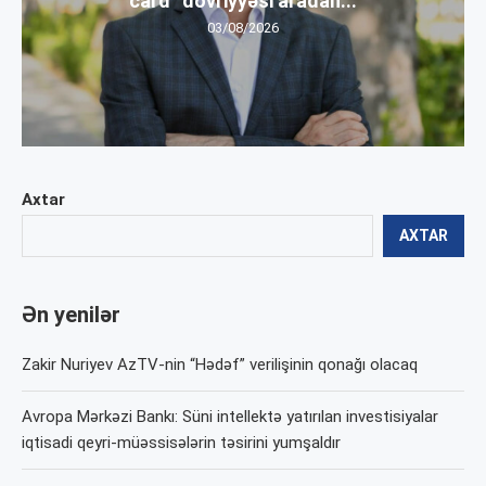
card” dövriyyəsi aradan...
03/08/2026
Axtar
AXTAR
Ən yenilər
Zakir Nuriyev AzTV-nin “Hədəf” verilişinin qonağı olacaq
Avropa Mərkəzi Bankı: Süni intellektə yatırılan investisiyalar
iqtisadi qeyri-müəssisələrin təsirini yumşaldır