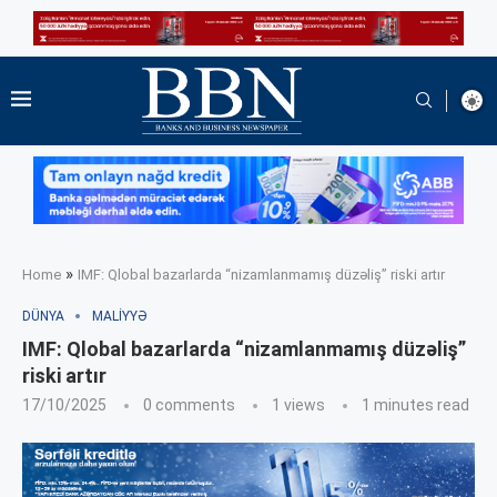
»
Home
IMF: Qlobal bazarlarda “nizamlanmamış düzəliş” riski artır
DÜNYA
MALIYYƏ
IMF: Qlobal bazarlarda “nizamlanmamış düzəliş”
riski artır
17/10/2025
0 comments
1
views
1 minutes read