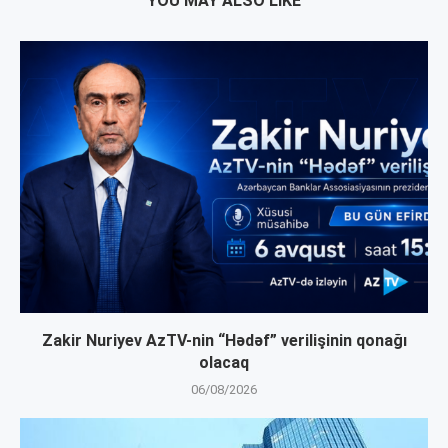
YOU MAY ALSO LIKE
Zakir Nuriyev AzTV-nin “Hədəf” verilişinin qonağı
olacaq
06/08/2026