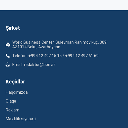
Şirkət
World Business Center. Suleyman Rahimov küç. 309,
AZ1014 Baku, Azərbaycan
Telefon: +994 12 497 15 15 / +994 12 497 61 69
Email: redaktor@bbn.az
Keçidlər
Haqqımızda
Əlaqə
Reklam
Məxfilik siyasəti