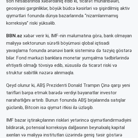
son hesabatında xəbərdarlıq edib ki, ticarət müharibələri,
geosiyasi gərginliklər, böyük büdcə kəsirləri və şişirdilmiş aktiv
qiymətləri fonunda dünya bazarlarında “nizamlanmamış
korreksiya” riski yüksəlib.
BBN.az
xəbər verir ki, IMF-nin məlumatına görə, bank olmayan
maliyyə sektorunun sürətli böyüməsi qlobal iqtisadi
yavaşlama fonunda ənənəvi bank sisteminə də təzyiq göstərə
bilər. Fond mərkəzi banklara monetar yumşalma tədbirlərində
ehtiyatlı olmağı tövsiyə edib, xüsusilə də ticarət riski və
struktur sabitlik nəzərə alınmaqla.
Qeyd olunur ki, ABŞ Prezidenti Donald Trampın Çinə qarşı yeni
tarifləri bərpa etmək barədə verdiyi bəyanatlar investor
narahatlığını artırıb. Bunun fonunda ABŞ birjalarında satışlar
güclənib, Bitcoin isə qiymət itkisi ilə üzləşib.
IMF bazar iştirakçılarının riskləri yetərincə qiymətləndirmədiyini
bildirərək, potensial korreksiya dalğasının beynəlxalq kapital
axınları və maliyyə institutları üzərində geniş təsir göstərə