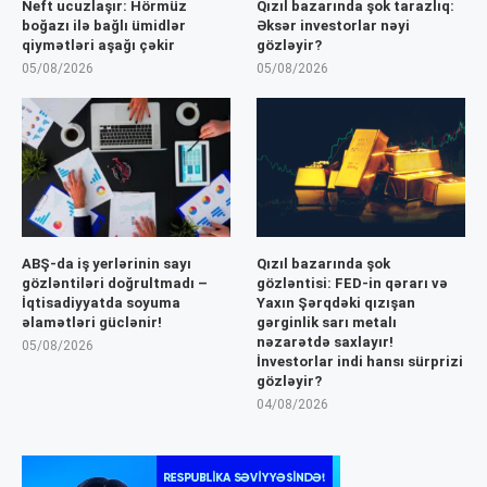
Neft ucuzlaşır: Hörmüz
Qızıl bazarında şok tarazlıq:
boğazı ilə bağlı ümidlər
Əksər investorlar nəyi
qiymətləri aşağı çəkir
gözləyir?
05/08/2026
05/08/2026
ABŞ-da iş yerlərinin sayı
Qızıl bazarında şok
gözləntiləri doğrultmadı –
gözləntisi: FED-in qərarı və
İqtisadiyyatda soyuma
Yaxın Şərqdəki qızışan
əlamətləri güclənir!
gərginlik sarı metalı
nəzarətdə saxlayır!
05/08/2026
İnvestorlar indi hansı sürprizi
gözləyir?
04/08/2026