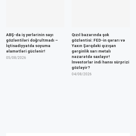
ABŞ-da iş yerlərinin sayı
Qızıl bazarında şok
gözləntiləri doğrultmadı –
gözləntisi: FED-in qərarı və
İqtisadiyyatda soyuma
Yaxın Şərqdəki qızışan
əlamətləri güclənir!
gərginlik sarı metalı
nəzarətdə saxlayır!
05/08/2026
İnvestorlar indi hansı sürprizi
gözləyir?
04/08/2026