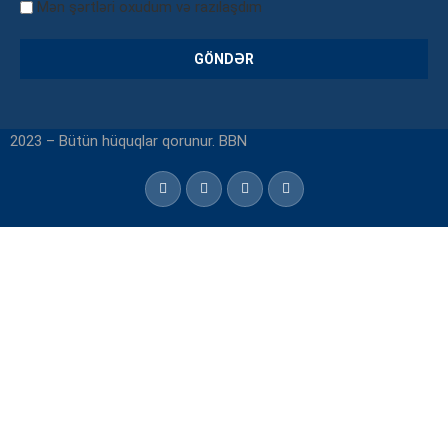
Mən şərtləri oxudum və razılaşdım
2023 – Bütün hüquqlar qorunur. BBN