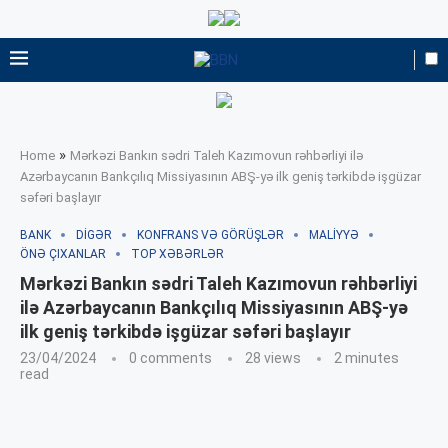
»
Home
Mərkəzi Bankın sədri Taleh Kazımovun rəhbərliyi ilə
Azərbaycanın Bankçılıq Missiyasının ABŞ-yə ilk geniş tərkibdə işgüzar
səfəri başlayır
BANK
DIGƏR
KONFRANS VƏ GÖRÜŞLƏR
MALIYYƏ
ÖNƏ ÇIXANLAR
TOP XƏBƏRLƏR
Mərkəzi Bankın sədri Taleh Kazımovun rəhbərliyi
ilə Azərbaycanın Bankçılıq Missiyasının ABŞ-yə
ilk geniş tərkibdə işgüzar səfəri başlayır
23/04/2024
0 comments
28
views
2 minutes
read