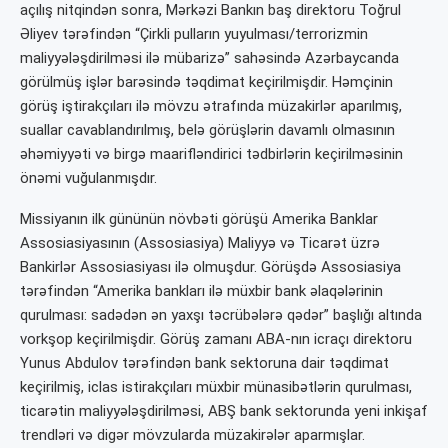
açılış nitqindən sonra, Mərkəzi Bankın baş direktoru Toğrul
Əliyev tərəfindən “Çirkli pulların yuyulması/terrorizmin
maliyyələşdirilməsi ilə mübarizə” sahəsində Azərbaycanda
görülmüş işlər barəsində təqdimat keçirilmişdir. Həmçinin
görüş iştirakçıları ilə mövzu ətrafında müzakirlər aparılmış,
suallar cavablandırılmış, belə görüşlərin davamlı olmasının
əhəmiyyəti və birgə maarifləndirici tədbirlərin keçirilməsinin
önəmi vuğulanmışdır.
Missiyanın ilk gününün növbəti görüşü Amerika Banklar
Assosiasiyasının (Assosiasiya) Maliyyə və Ticarət üzrə
Bankirlər Assosiasiyası ilə olmuşdur. Görüşdə Assosiasiya
tərəfindən “Amerika bankları ilə müxbir bank əlaqələrinin
qurulması: sadədən ən yaxşı təcrübələrə qədər” başlığı altında
vorkşop keçirilmişdir. Görüş zamanı ABA-nın icraçı direktoru
Yunus Abdulov tərəfindən bank sektoruna dair təqdimat
keçirilmiş, iclas istirakçıları müxbir münasibətlərin qurulması,
ticarətin maliyyələşdirilməsi, ABŞ bank sektorunda yeni inkişaf
trendləri və digər mövzularda müzakirələr aparmışlar.