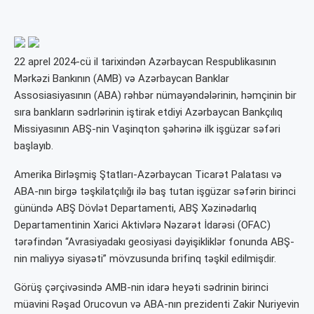
22 aprel 2024-cü il tarixindən Azərbaycan Respublikasının
Mərkəzi Bankının (AMB) və Azərbaycan Banklar
Assosiasiyasının (ABA) rəhbər nümayəndələrinin, həmçinin bir
sıra bankların sədrlərinin iştirak etdiyi Azərbaycan Bankçılıq
Missiyasının ABŞ-nin Vaşinqton şəhərinə ilk işgüzar səfəri
başlayıb.
Amerika Birləşmiş Ştatları-Azərbaycan Ticarət Palatası və
ABA-nın birgə təşkilatçılığı ilə baş tutan işgüzar səfərin birinci
günündə ABŞ Dövlət Departamenti, ABŞ Xəzinədarlıq
Departamentinin Xarici Aktivlərə Nəzarət İdarəsi (OFAC)
tərəfindən “Avrasiyadakı geosiyasi dəyişikliklər fonunda ABŞ-
nin maliyyə siyasəti” mövzusunda brifinq təşkil edilmişdir.
Görüş çərçivəsində AMB-nin idarə heyəti sədrinin birinci
müavini Rəşad Orucovun və ABA-nın prezidenti Zakir Nuriyevin