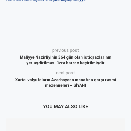
previous post
Maliyyə Nazirliyinin 364 gün olan istiqrazlarının
yerləşdirilməsi üzrə hərrac keçirilmişdir
next post
Xarici valyutaların Azərbaycan manatına qarşı rəsmi
məzənnələri – SİYAHI
YOU MAY ALSO LIKE