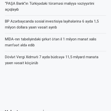
“PAŞA Bank”ın Türkiyədəki törəməsi maliyyə vəziyyətini
açıqlayıb
BP Azərbaycanda sosial investisiya layihələrinə 6 ayda 1,5
milyon dollara yaxın vəsait ayırıb
MİDA-nın tabeliyindəki şirkət ötən il 1 milyon manat xalis
mənfəət əldə edib
Dövlət Vergi Xidməti 7 ayda büdcəyə 11,5 milyard manata
yaxın vəsait köçürüb