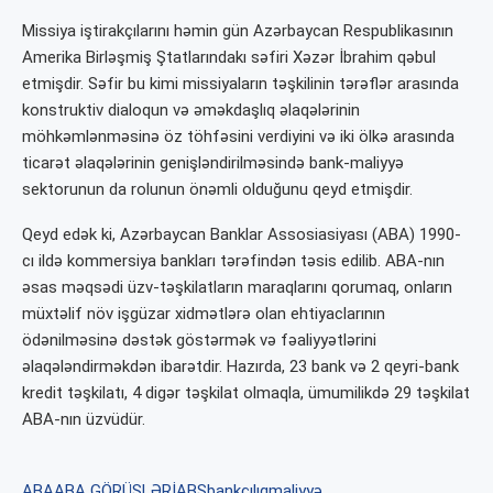
Missiya iştirakçılarını həmin gün Azərbaycan Respublikasının
Amerika Birləşmiş Ştatlarındakı səfiri Xəzər İbrahim qəbul
etmişdir. Səfir bu kimi missiyaların təşkilinin tərəflər arasında
konstruktiv dialoqun və əməkdaşlıq əlaqələrinin
möhkəmlənməsinə öz töhfəsini verdiyini və iki ölkə arasında
ticarət əlaqələrinin genişləndirilməsində bank-maliyyə
sektorunun da rolunun önəmli olduğunu qeyd etmişdir.
Qeyd edək ki, Azərbaycan Banklar Assosiasiyası (ABA) 1990-
cı ildə kommersiya bankları tərəfindən təsis edilib. ABA-nın
əsas məqsədi üzv-təşkilatların maraqlarını qorumaq, onların
müxtəlif növ işgüzar xidmətlərə olan ehtiyaclarının
ödənilməsinə dəstək göstərmək və fəaliyyətlərini
əlaqələndirməkdən ibarətdir. Hazırda, 23 bank və 2 qeyri-bank
kredit təşkilatı, 4 digər təşkilat olmaqla, ümumilikdə 29 təşkilat
ABA-nın üzvüdür.
ABA
ABA GÖRÜŞLƏRİ
ABŞ
bankçılıq
maliyyə