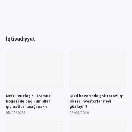
İqtisadiyyat
Neft ucuzlaşır: Hörmüz
Qızıl bazarında şok tarazlıq:
boğazı ilə bağlı ümidlər
Əksər investorlar nəyi
qiymətləri aşağı çəkir
gözləyir?
05/08/2026
05/08/2026