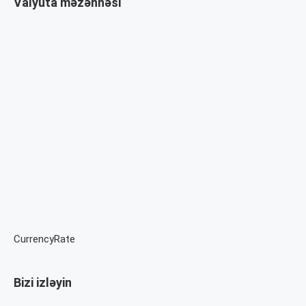
Valyuta məzənnəsi
CurrencyRate
Bizi izləyin