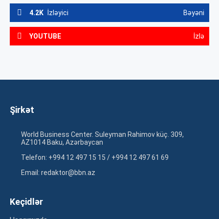
4.2K
İzləyici
Bəyəni
YOUTUBE
İzlə
Şirkət
World Business Center. Suleyman Rahimov küç. 309,
AZ1014 Baku, Azərbaycan
Telefon: +994 12 497 15 15 / +994 12 497 61 69
Email: redaktor@bbn.az
Keçidlər