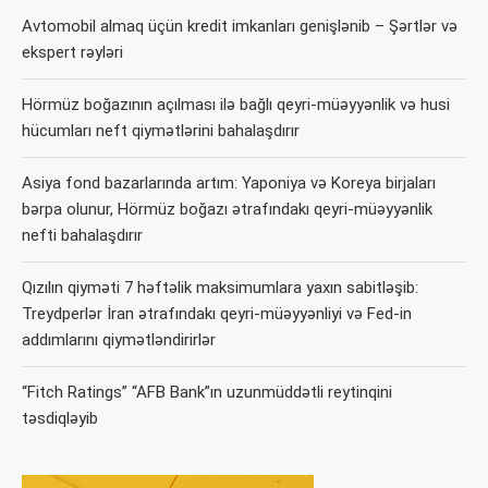
Avtomobil almaq üçün kredit imkanları genişlənib – Şərtlər və
ekspert rəyləri
Hörmüz boğazının açılması ilə bağlı qeyri-müəyyənlik və husi
hücumları neft qiymətlərini bahalaşdırır
Asiya fond bazarlarında artım: Yaponiya və Koreya birjaları
bərpa olunur, Hörmüz boğazı ətrafındakı qeyri-müəyyənlik
nefti bahalaşdırır
Qızılın qiyməti 7 həftəlik maksimumlara yaxın sabitləşib:
Treydperlər İran ətrafındakı qeyri-müəyyənliyi və Fed-in
addımlarını qiymətləndirirlər
“Fitch Ratings” “AFB Bank”ın uzunmüddətli reytinqini
təsdiqləyib