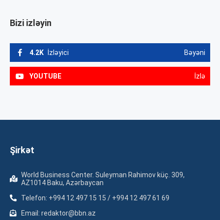
Bizi izləyin
4.2K
İzləyici
Bəyəni
YOUTUBE
İzlə
Şirkət
World Business Center. Suleyman Rahimov küç. 309,
AZ1014 Baku, Azərbaycan
Telefon: +994 12 497 15 15 / +994 12 497 61 69
Email: redaktor@bbn.az