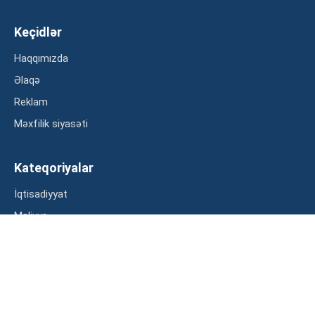
Keçidlər
Haqqımızda
Əlaqə
Reklam
Məxfilik siyasəti
Kateqoriyalar
İqtisadiyyat
Maliyyə
Müsahibə
Statistika
Abunə ol