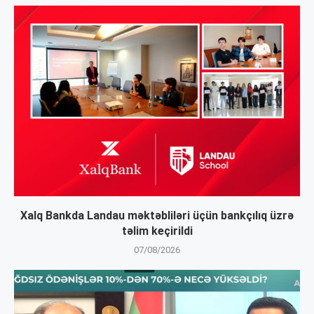
Xalq Bankda Landau məktəbliləri üçün bankçılıq üzrə
təlim keçirildi
07/08/2026