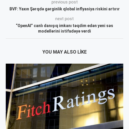
previous post
BVF: Yaxın Şərqdə gərginlik qlobal inflyasiya riskini artırır
next post
“OpenAI” canlı danışıq imkanı təqdim edən yeni səs
modellərini istifadəyə verdi
YOU MAY ALSO LIKE