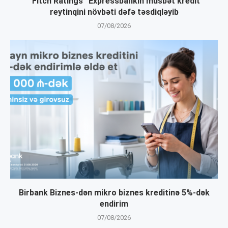
“Fitch Ratings” Expressbankın müsbət kredit
reytinqini növbəti dəfə təsdiqləyib
07/08/2026
Birbank Biznes-dən mikro biznes kreditinə 5%-dək
endirim
07/08/2026