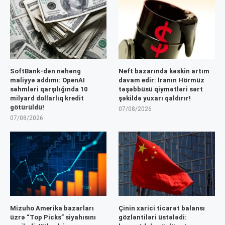
SoftBank-dən nəhəng
Neft bazarında kəskin artım
maliyyə addımı: OpenAI
davam edir: İranın Hörmüz
səhmləri qarşılığında 10
təşəbbüsü qiymətləri sərt
milyard dollarlıq kredit
şəkildə yuxarı qaldırır!
götürüldü!
07/08/2026
07/08/2026
Mizuho Amerika bazarları
Çinin xarici ticarət balansı
üzrə “Top Picks” siyahısını
gözləntiləri üstələdi: