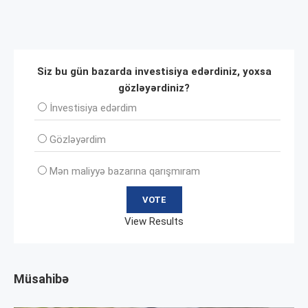
Siz bu gün bazarda investisiya edərdiniz, yoxsa
gözləyərdiniz?
İnvеstisiya edərdim
Gözləyərdim
Mən maliyyə bazarına qarışmıram
View Results
Müsahibə