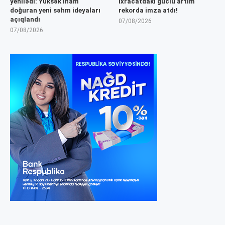
yenilədi: Yüksək inam
İxracatdakı güclü artım
doğuran yeni səhm ideyaları
rekorda imza atdı!
açıqlandı
07/08/2026
07/08/2026