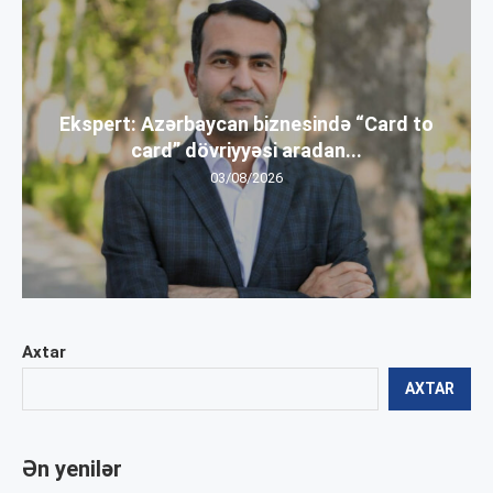
Ekspert: Azərbaycan biznesində “Card to
card” dövriyyəsi aradan...
03/08/2026
Axtar
AXTAR
Ən yenilər