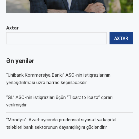
Axtar
AXTAR
Ən yenilər
“Unibank Kommersiya Bankı” ASC-nin istiqrazlarının
yerləşdirilməsi üzrə hərrac keçiriləcəkdir
“GL” ASC-nin istiqrazları üçün “Ticarətə İcazə” qərarı
verilmişdir
“Moody’s”: Azərbaycanda prudensial siyasət və kapital
tələbləri bank sektorunun dayanıqlılığını gücləndirir