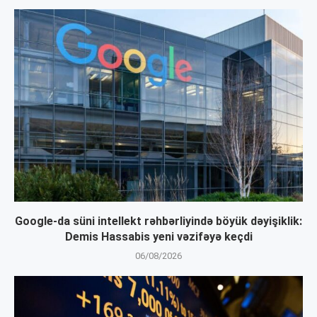
Google-da süni intellekt rəhbərliyində böyük dəyişiklik:
Demis Hassabis yeni vəzifəyə keçdi
06/08/2026