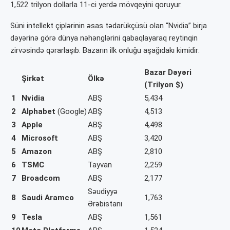
1,522 trilyon dollarla 11-ci yerdə mövqeyini qoruyur.
Süni intellekt çiplərinin əsas tədarükçüsü olan “Nvidia” birja
dəyərinə görə dünya nəhənglərini qabaqlayaraq reytinqin
zirvəsində qərarlaşıb. Bazarın ilk onluğu aşağıdakı kimidir:
Bazar Dəyəri
Şirkət
Ölkə
(Trilyon $)
1
Nvidia
ABŞ
5,434
2
Alphabet
(Google)
ABŞ
4,513
3
Apple
ABŞ
4,498
4
Microsoft
ABŞ
3,420
5
Amazon
ABŞ
2,810
6
TSMC
Tayvan
2,259
7
Broadcom
ABŞ
2,177
Səudiyyə
8
Saudi Aramco
1,763
Ərəbistanı
9
Tesla
ABŞ
1,561