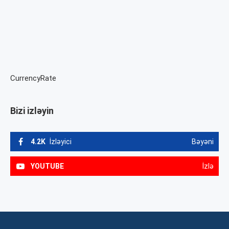
CurrencyRate
Bizi izləyin
4.2K
İzləyici
Bəyəni
YOUTUBE
İzlə