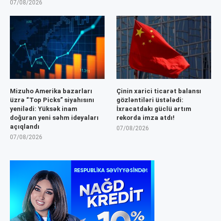
07/08/2026
Mizuho Amerika bazarları
Çinin xarici ticarət balansı
üzrə “Top Picks” siyahısını
gözləntiləri üstələdi:
yenilədi: Yüksək inam
İxracatdakı güclü artım
doğuran yeni səhm ideyaları
rekorda imza atdı!
açıqlandı
07/08/2026
07/08/2026