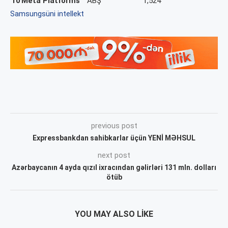
10
Meta Platforms
ABŞ
1,524
Samsung
süni intellekt
previous post
Expressbankdan sahibkarlar üçün YENİ MƏHSUL
next post
Azərbaycanın 4 ayda qızıl ixracından gəlirləri 131 mln. dolları
ötüb
YOU MAY ALSO LIKE