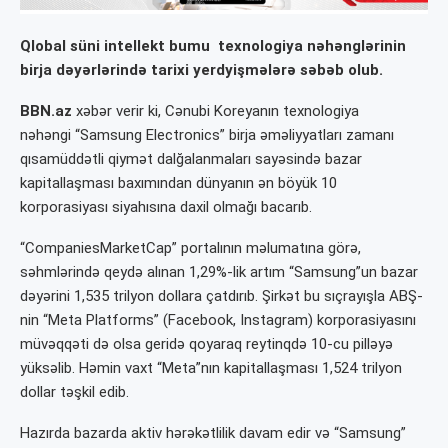
Qlobal süni intellekt bumu texnologiya nəhənglərinin
birja dəyərlərində tarixi yerdyişmələrə səbəb olub.
BBN.az
xəbər verir ki, Cənubi Koreyanın texnologiya
nəhəngi “Samsung Electronics”
birja əməliyyatları zamanı
qısamüddətli qiymət dalğalanmaları sayəsində bazar
kapitallaşması baxımından dünyanın ən böyük 10
korporasiyası siyahısına daxil olmağı bacarıb.
“CompaniesMarketCap” portalının məlumatına görə,
səhmlərində qeydə alınan 1,29%-lik artım “Samsung”un bazar
dəyərini 1,535 trilyon dollara çatdırıb. Şirkət bu sıçrayışla ABŞ-
nin “Meta Platforms” (Facebook, Instagram) korporasiyasını
müvəqqəti də olsa geridə qoyaraq reytinqdə 10-cu pilləyə
yüksəlib. Həmin vaxt “Meta”nın kapitallaşması 1,524 trilyon
dollar təşkil edib.
Hazırda bazarda aktiv hərəkətlilik davam edir və “Samsung”