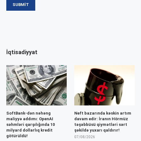
İqtisadiyyat
SoftBank-dən nəhəng
Neft bazarında kəskin artım
maliyyə addımı: OpenAI
davam edir: İranın Hörmüz
səhmləri qarşılığında 10
təşəbbüsü qiymətləri sərt
milyard dollarlıq kredit
şəkildə yuxarı qaldırır!
götürüldü!
07/08/2026