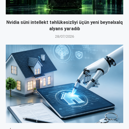
Nvidia süni intellekt təhlükəsizliyi üçün yeni beynəlxalq
alyans yaradıb
28/07/2026