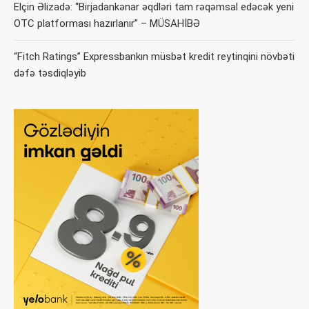
Elçin Əlizadə: “Birjadankənar əqdləri tam rəqəmsal edəcək yeni
OTC platforması hazırlanır” – MÜSAHİBƏ
“Fitch Ratings” Expressbankın müsbət kredit reytinqini növbəti
dəfə təsdiqləyib