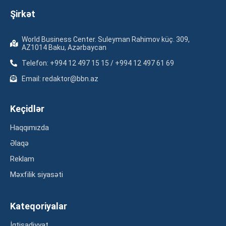
Şirkət
World Business Center. Suleyman Rahimov küç. 309,
AZ1014 Baku, Azərbaycan
Telefon: +994 12 497 15 15 / +994 12 497 61 69
Email: redaktor@bbn.az
Keçidlər
Haqqımızda
Əlaqə
Reklam
Məxfilik siyasəti
Kateqoriyalar
İqtisadiyyat