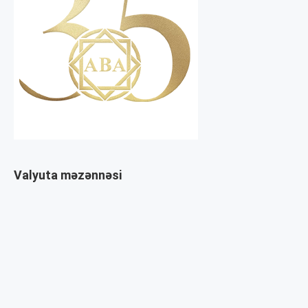
Valyuta məzənnəsi