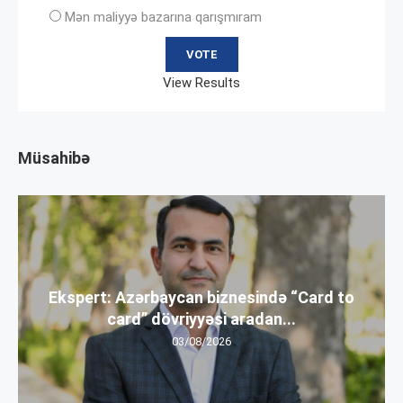
Mən maliyyə bazarına qarışmıram
View Results
Müsahibə
Ekspert: Azərbaycan biznesində “Card to
card” dövriyyəsi aradan...
03/08/2026