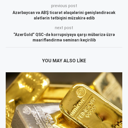
previous post
Azərbaycan və ABŞ ticarət əlaqələrini genişləndirəcək
alətlərin tətbiqini müzakirə edib
next post
“AzerGold” QSC-də korrupsiyaya qarşı mübarizə üzrə
maarifləndirmə seminarı keçirilib
YOU MAY ALSO LIKE