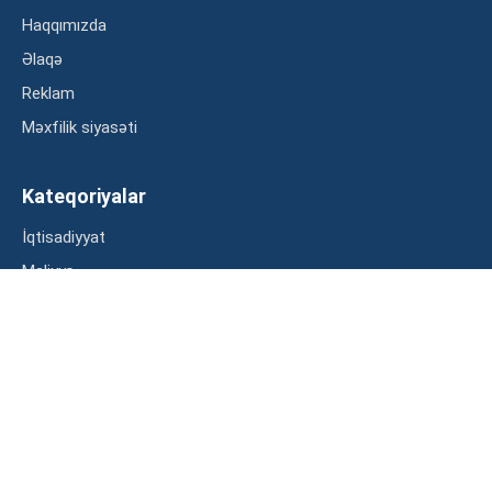
Haqqımızda
Əlaqə
Reklam
Məxfilik siyasəti
Kateqoriyalar
İqtisadiyyat
Maliyyə
Müsahibə
Statistika
Abunə ol