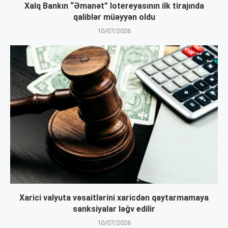
Xalq Bankın “Əmanət” lotereyasının ilk tirajında
qaliblər müəyyən oldu
10/07/2026
Xarici valyuta vəsaitlərini xaricdən qaytarmamaya
sanksiyalar ləğv edilir
10/07/2026