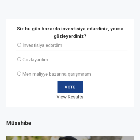
Siz bu gün bazarda investisiya edərdiniz, yoxsa
gözləyərdiniz?
İnvеstisiya edərdim
Gözləyərdim
Mən maliyyə bazarına qarışmıram
View Results
Müsahibə