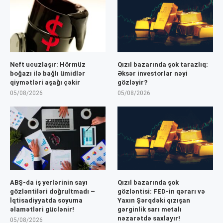
Neft ucuzlaşır: Hörmüz
Qızıl bazarında şok tarazlıq:
boğazı ilə bağlı ümidlər
Əksər investorlar nəyi
qiymətləri aşağı çəkir
gözləyir?
05/08/2026
05/08/2026
ABŞ-da iş yerlərinin sayı
Qızıl bazarında şok
gözləntiləri doğrultmadı –
gözləntisi: FED-in qərarı və
İqtisadiyyatda soyuma
Yaxın Şərqdəki qızışan
əlamətləri güclənir!
gərginlik sarı metalı
nəzarətdə saxlayır!
05/08/2026