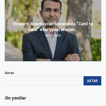
Ekspert: Azərbaycan biznesində “Card to
card” dövriyyəsi aradan...
03/08/2026
Axtar
AXTAR
Ən yenilər