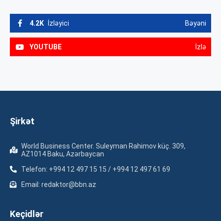
4.2K
İzləyici
Bəyəni
YOUTUBE
İzlə
Şirkət
World Business Center. Suleyman Rahimov küç. 309,
AZ1014 Baku, Azərbaycan
Telefon: +994 12 497 15 15 / +994 12 497 61 69
Email: redaktor@bbn.az
Keçidlər