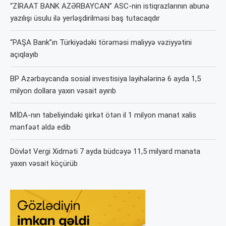
“ZİRAAT BANK AZƏRBAYCAN” ASC-nin istiqrazlarının abunə
yazılışı üsulu ilə yerləşdirilməsi baş tutacaqdır
“PAŞA Bank”ın Türkiyədəki törəməsi maliyyə vəziyyətini
açıqlayıb
BP Azərbaycanda sosial investisiya layihələrinə 6 ayda 1,5
milyon dollara yaxın vəsait ayırıb
MİDA-nın tabeliyindəki şirkət ötən il 1 milyon manat xalis
mənfəət əldə edib
Dövlət Vergi Xidməti 7 ayda büdcəyə 11,5 milyard manata
yaxın vəsait köçürüb