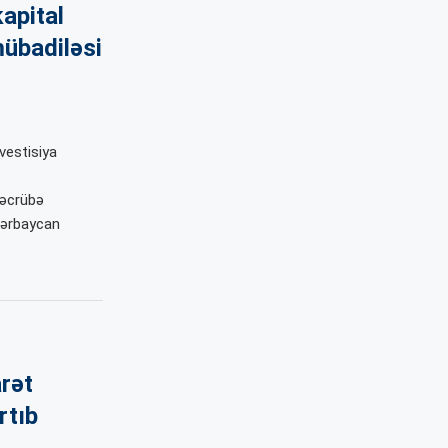
apital
mübadiləsi
vestisiya
təcrübə
zərbaycan
arət
rtıb