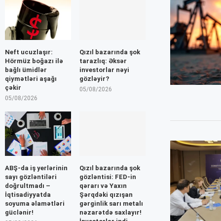
Neft ucuzlaşır:
Qızıl bazarında şok
Hörmüz boğazı ilə
tarazlıq: Əksər
bağlı ümidlər
investorlar nəyi
qiymətləri aşağı
gözləyir?
çəkir
05/08/2026
05/08/2026
ABŞ-da iş yerlərinin
Qızıl bazarında şok
sayı gözləntiləri
gözləntisi: FED-in
doğrultmadı –
qərarı və Yaxın
İqtisadiyyatda
Şərqdəki qızışan
soyuma əlamətləri
gərginlik sarı metalı
güclənir!
nəzarətdə saxlayır!