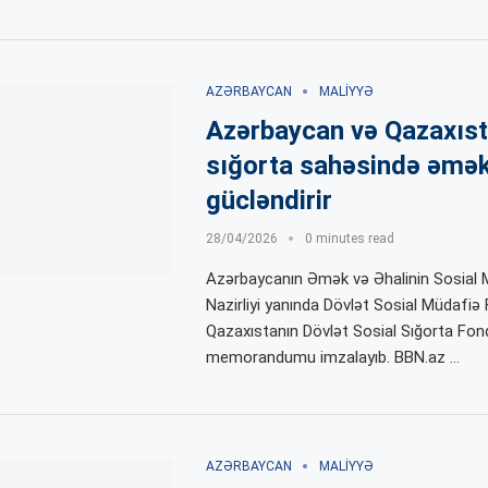
AZƏRBAYCAN
MALIYYƏ
Azərbaycan və Qazaxıst
sığorta sahəsində əmək
gücləndirir
28/04/2026
0 minutes read
Azərbaycanın Əmək və Əhalinin Sosial 
Nazirliyi yanında Dövlət Sosial Müdafiə
Qazaxıstanın Dövlət Sosial Sığorta Fo
memorandumu imzalayıb. BBN.az …
AZƏRBAYCAN
MALIYYƏ