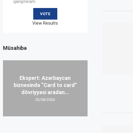
qarışmıram
View Results
Müsahibə
Ekspert: Azərbaycan
biznesində “Card to card”
dövriyyəsi aradan...
03/08/2026