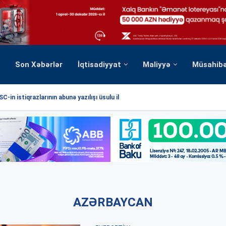
Son Xəbərlər
İqtisadiyyat
Maliyyə
Müsahib
C-in istiqrazlarının abunə yazılışı üsulu ilə...
AZƏRBAYCAN