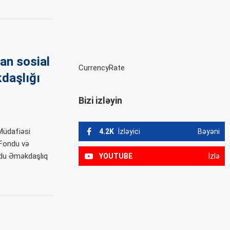
an sosial
CurrencyRate
daşlığı
Bizi izləyin
Müdafiəsi
4.2K
İzləyici
Bəyəni
 Fondu və
ndu Əməkdaşlıq
YOUTUBE
İzlə