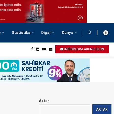
ə
Statistika
Digər
Dünya
XƏBƏRLƏRƏ ABUNƏ OLUN
Axtar
AXTAR