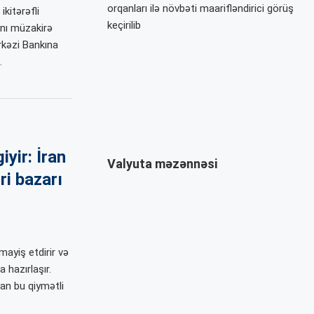
orqanları ilə növbəti maarifləndirici görüş
kitərəfli
keçirilib
ını müzakirə
kəzi Bankına
…
iyir: İran
Valyuta məzənnəsi
ri bazarı
mayiş etdirir və
 hazırlaşır.
lan bu qiymətli