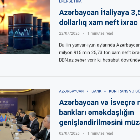
ENERGETIKA
Azərbaycan İtaliyaya 3,
dollarlıq xam neft ixrac
22/07/2026
1 minutes read
Bu ilin yanvar-iyun aylarında Azərbaycan
milyon 915 min 25,73 ton xam neft ixra
BBN.az xəbər verir ki, hesabat dövründə
AZƏRBAYCAN
BANK
KONFRANS VƏ G
Azərbaycan və İsveçrə 
bankları əməkdaşlığın
genişləndirilməsini müz
02/07/2026
1 minutes read