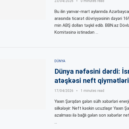
23/04/2026
0 minutes read
Bu ilin yanvar-mart aylarında Azərbayca
arasında ticarət dövriyyəsinin dəyəri 1
min ABŞ dolları təşkil edib. BBN.az Döv
Komitəsinə istinadən …
DÜNYA
Dünya nəfəsini dərdi: İs
atəşkəsi neft qiymətlərin
17/04/2026
1 minutes read
Yaxın Şərqdən gələn sülh xəbərləri enerji
silkələyir: Neft kəskin ucuzlaşır Yaxın Şə
azalması ilə bağlı gələn son xəbərlər ne
…