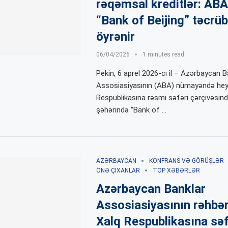
rəqəmsal kreditlər: AB
“Bank of Beijing” təcrüb
öyrənir
06/04/2026
1 minutes read
Pekin, 6 aprel 2026-cı il – Azərbaycan B
Assosiasiyasının (ABA) nümayəndə heyə
Respublikasına rəsmi səfəri çərçivəsind
şəhərində “Bank of …
AZƏRBAYCAN
KONFRANS VƏ GÖRÜŞLƏR
ÖNƏ ÇIXANLAR
TOP XƏBƏRLƏR
Azərbaycan Banklar
Assosiasiyasının rəhbərl
Xalq Respublikasına səf