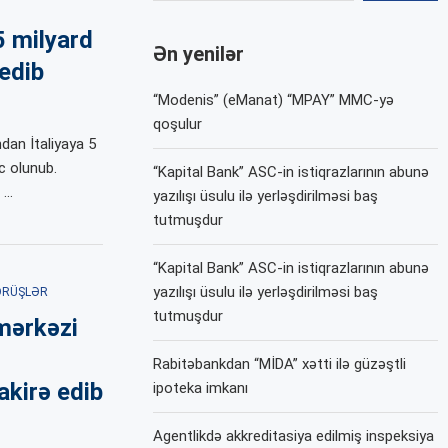
5 milyard
Ən yenilər
 edib
“Modenis” (eManat) “MPAY” MMC-yə
qoşulur
dan İtaliyaya 5
c olunub.
“Kapital Bank” ASC-in istiqrazlarının abunə
 …
yazılışı üsulu ilə yerləşdirilməsi baş
tutmuşdur
“Kapital Bank” ASC-in istiqrazlarının abunə
yazılışı üsulu ilə yerləşdirilməsi baş
ÖRÜŞLƏR
tutmuşdur
mərkəzi
Rabitəbankdan “MİDA” xətti ilə güzəştli
akirə edib
ipoteka imkanı
Agentlikdə akkreditasiya edilmiş inspeksiya