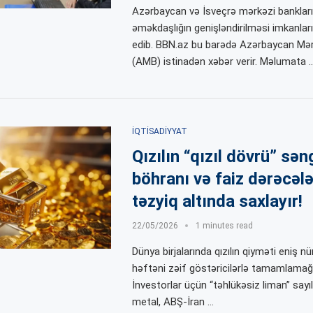
Azərbaycan və İsveçrə mərkəzi bankları i
əməkdaşlığın genişləndirilməsi imkanlar
edib. BBN.az bu barədə Azərbaycan Mər
(AMB) istinadən xəbər verir. Məlumata 
İQTISADIYYAT
Qızılın “qızıl dövrü” səng
böhranı və faiz dərəcələ
təzyiq altında saxlayır!
22/05/2026
1 minutes read
Dünya birjalarında qızılın qiyməti eniş nü
həftəni zəif göstəricilərlə tamamlamağa
İnvestorlar üçün “təhlükəsiz liman” sayı
metal, ABŞ-İran …