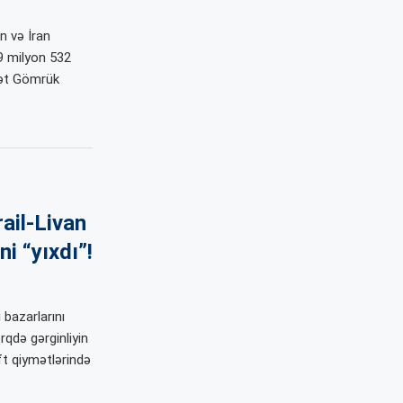
n və İran
69 milyon 532
lət Gömrük
rail-Livan
i “yıxdı”!
 bazarlarını
rqdə gərginliyin
ft qiymətlərində