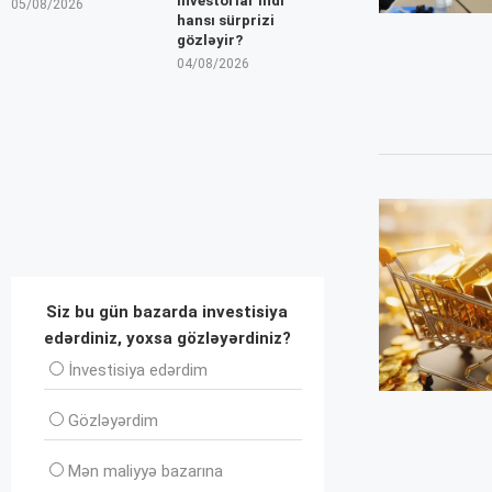
İnvestorlar indi
05/08/2026
hansı sürprizi
gözləyir?
04/08/2026
Siz bu gün bazarda investisiya
edərdiniz, yoxsa gözləyərdiniz?
İnvеstisiya edərdim
Gözləyərdim
Mən maliyyə bazarına