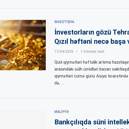
İNVESTISIYA
İnvestorların gözü Tehr
Qızıl həftəni necə başa 
17/04/2026
1 minutes read
Qızıl qiymətləri həftəlik artıma hazırlaşı
arasındakı sülh ümidləri bazarı sakitləşdir
qiymətləri cümə günü Asiya ticarətində 
də, …
MALIYYƏ
Bankçılıqda süni intelle