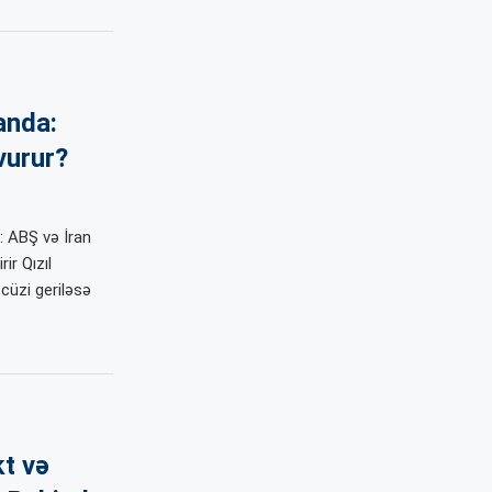
anda:
vurur?
r: ABŞ və İran
ir Qızıl
cüzi geriləsə
kt və