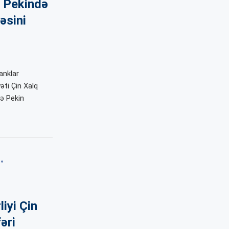
A Pekində
əsini
anklar
ti Çin Xalq
ə Pekin
iyi Çin
əri