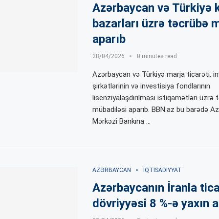
Azərbaycan və Türkiyə k
bazarları üzrə təcrübə 
aparıb
28/04/2026
0 minutes read
Azərbaycan və Türkiyə marja ticarəti, in
şirkətlərinin və investisiya fondlarının
lisenziyalaşdırılması istiqamətləri üzrə 
mübadiləsi aparıb. BBN.az bu barədə A
Mərkəzi Bankına …
AZƏRBAYCAN
İQTISADIYYAT
Azərbaycanın İranla tic
dövriyyəsi 8 %-ə yaxın a