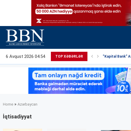
6 Avqust 2026 04:54
TOP XƏBƏRLƏR
“Kapital Bank” AS
»
Home
Azərbaycan
İqtisadiyyat