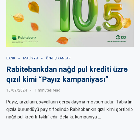
BANK
MALIYYƏ
ÖNƏ ÇIXANLAR
Rabitəbankdan nağd pul krediti üzrə
qızıl kimi “Payız kampaniyası”
16/09/2024
1 minutes read
Payız, arzuların, xəyalların gerçəkləşmə mövsümüdür. Təbiətin
qızıla büründüyü payız fəslində Rabitəbankın qızıl kimi şərtlərlə
nağd pul krediti təklif edir. Belə ki, kampaniya …