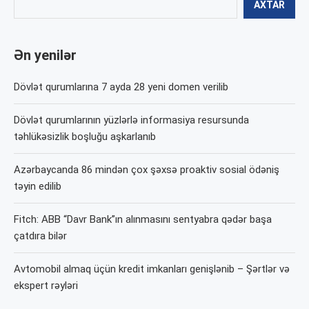
AXTAR
Ən yenilər
Dövlət qurumlarına 7 ayda 28 yeni domen verilib
Dövlət qurumlarının yüzlərlə informasiya resursunda
təhlükəsizlik boşluğu aşkarlanıb
Azərbaycanda 86 mindən çox şəxsə proaktiv sosial ödəniş
təyin edilib
Fitch: ABB “Davr Bank”ın alınmasını sentyabra qədər başa
çatdıra bilər
Avtomobil almaq üçün kredit imkanları genişlənib – Şərtlər və
ekspert rəyləri