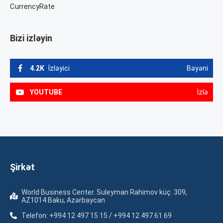
CurrencyRate
Bizi izləyin
4.2K
İzləyici
Bəyəni
YOUTUBE
İzlə
Şirkət
World Business Center. Suleyman Rahimov küç. 309,
AZ1014 Baku, Azərbaycan
Telefon: +994 12 497 15 15 / +994 12 497 61 69