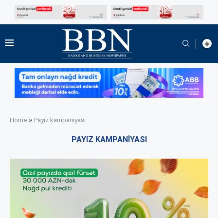
»
Home
Payız kampaniyası
PAYIZ KAMPANIYASI