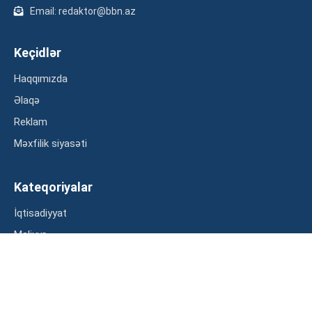
Email: redaktor@bbn.az
Keçidlər
Haqqımızda
Əlaqə
Reklam
Məxfilik siyasəti
Kateqoriyalar
İqtisadiyyat
Maliyyə
Müsahibə
Statistika