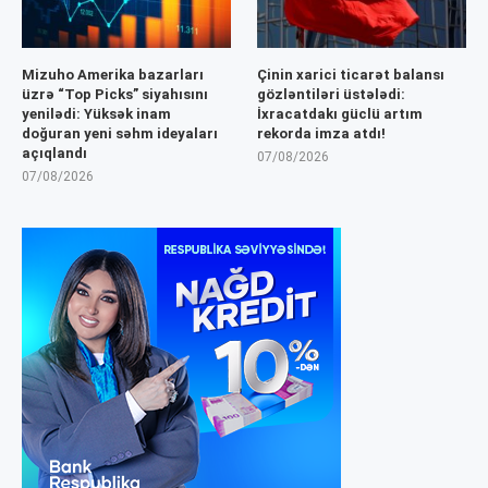
Mizuho Amerika bazarları
Çinin xarici ticarət balansı
üzrə “Top Picks” siyahısını
gözləntiləri üstələdi:
yenilədi: Yüksək inam
İxracatdakı güclü artım
doğuran yeni səhm ideyaları
rekorda imza atdı!
açıqlandı
07/08/2026
07/08/2026