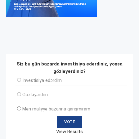
Siz bu gün bazarda investisiya edərdiniz, yoxsa
gözləyərdiniz?
İnvеstisiya edərdim
Gözləyərdim
Mən maliyyə bazarına qarışmıram
View Results