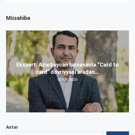
Müsahibə
Ekspert: Azərbaycan biznesində “Card to
card” dövriyyəsi aradan...
03/08/2026
Axtar