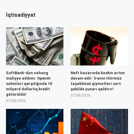
İqtisadiyyat
SoftBank-dən nəhəng
Neft bazarında kəskin artım
maliyyə addımı: OpenAI
davam edir: İranın Hörmüz
səhmləri qarşılığında 10
təşəbbüsü qiymətləri sərt
milyard dollarlıq kredit
şəkildə yuxarı qaldırır!
götürüldü!
07/08/2026
07/08/2026