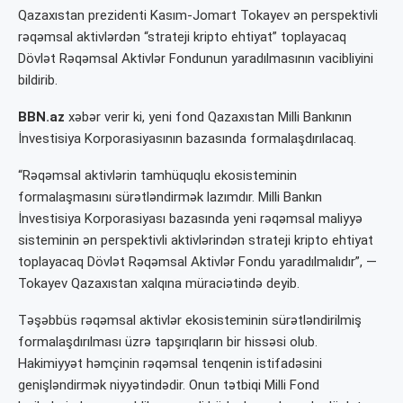
Qazaxıstan prezidenti Kasım-Jomart Tokayev ən perspektivli
rəqəmsal aktivlərdən “strateji kripto ehtiyat” toplayacaq
Dövlət Rəqəmsal Aktivlər Fondunun yaradılmasının vacibliyini
bildirib.
BBN.az
xəbər verir ki, yeni fond Qazaxıstan Milli Bankının
İnvestisiya Korporasiyasının bazasında formalaşdırılacaq.
“Rəqəmsal aktivlərin tamhüquqlu ekosisteminin
formalaşmasını sürətləndirmək lazımdır. Milli Bankın
İnvestisiya Korporasiyası bazasında yeni rəqəmsal maliyyə
sisteminin ən perspektivli aktivlərindən strateji kripto ehtiyat
toplayacaq Dövlət Rəqəmsal Aktivlər Fondu yaradılmalıdır”, —
Tokayev Qazaxıstan xalqına müraciətində deyib.
Təşəbbüs rəqəmsal aktivlər ekosisteminin sürətləndirilmiş
formalaşdırılması üzrə tapşırıqların bir hissəsi olub.
Hakimiyyət həmçinin rəqəmsal tenqenin istifadəsini
genişləndirmək niyyətindədir. Onun tətbiqi Milli Fond