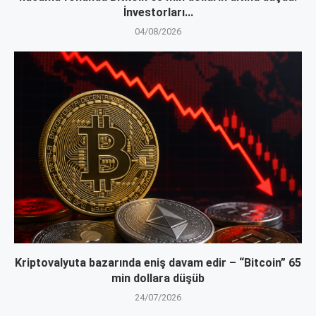
İnvestorları...
04/08/2026
Kriptovalyuta bazarında eniş davam edir – “Bitcoin” 65
min dollara düşüb
24/07/2026