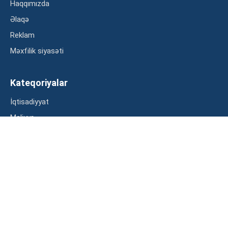
Haqqımızda
Əlaqə
Reklam
Məxfilik siyasəti
Kateqoriyalar
İqtisadiyyat
Maliyyə
Müsahibə
Statistika
Abunə ol