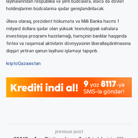
layihələrindən respublika və yerli büdcələrə, eləcə də dövlət
holdinqlərinin büdcələrinə qədər genişləndiriləcək.
Əlavə olaraq, prezident hökumətə və Milli Banka həcmi 1
milyard dollara qədər olan yüksək texnologiyalı sahələrə
investisiya proqramı hazırlamağı, həmçinin banklar haqqında
fintex və rəqəmsal aktivlərin dövriyyəsinin liberallaşdırılmasına
diqqət yetirən qanun layihəsi işləməyi tapşırıb.
kripto
Qazaxıstan
previous post