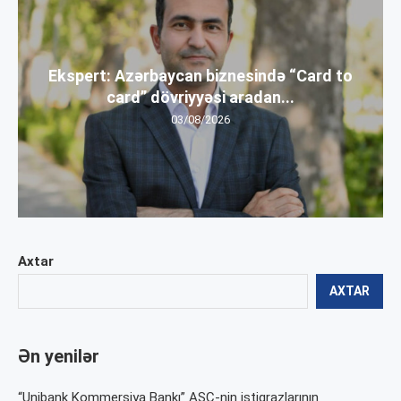
Ekspert: Azərbaycan biznesində “Card to
card” dövriyyəsi aradan...
03/08/2026
Axtar
AXTAR
Ən yenilər
“Unibank Kommersiya Bankı” ASC-nin istiqrazlarının