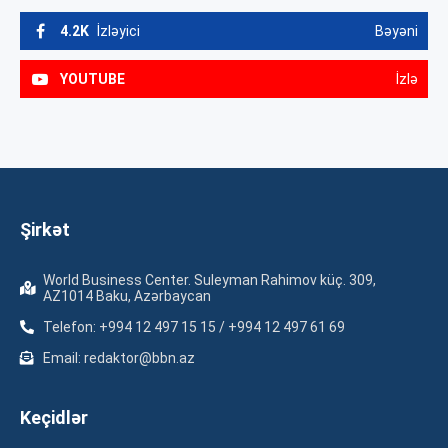
4.2K
İzləyici
Bəyəni
YOUTUBE
İzlə
Şirkət
World Business Center. Suleyman Rahimov küç. 309,
AZ1014 Baku, Azərbaycan
Telefon: +994 12 497 15 15 / +994 12 497 61 69
Email: redaktor@bbn.az
Keçidlər