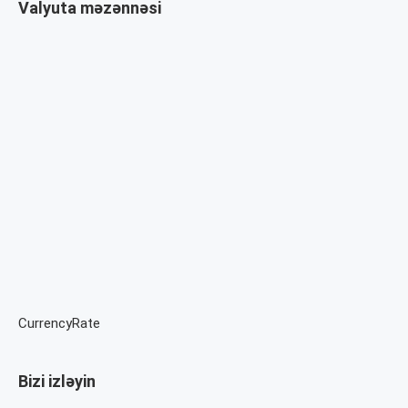
Valyuta məzənnəsi
CurrencyRate
Bizi izləyin