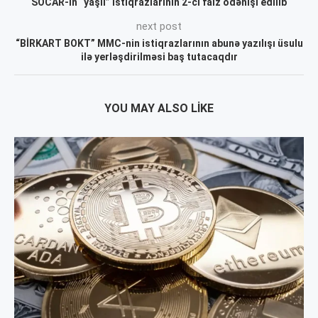
SOCAR-ın “yaşıl” istiqrazlarının 2-ci faiz ödənişi edilib
next post
“BİRKART BOKT” MMC-nin istiqrazlarının abunə yazılışı üsulu
ilə yerləşdirilməsi baş tutacaqdır
YOU MAY ALSO LIKE