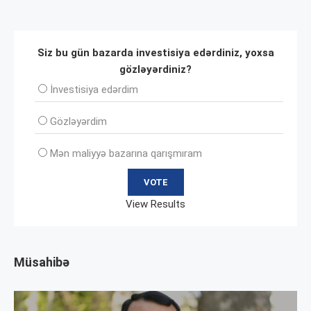
Siz bu gün bazarda investisiya edərdiniz, yoxsa
gözləyərdiniz?
İnvеstisiya edərdim
Gözləyərdim
Mən maliyyə bazarına qarışmıram
View Results
Müsahibə