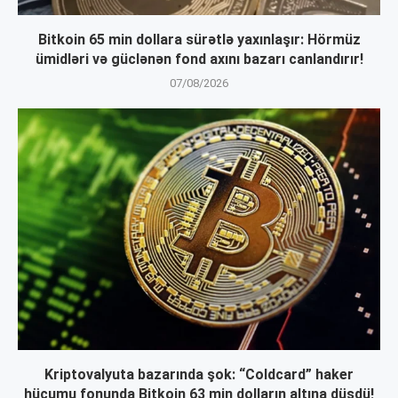
Bitkoin 65 min dollara sürətlə yaxınlaşır: Hörmüz
ümidləri və güclənən fond axını bazarı canlandırır!
07/08/2026
Kriptovalyuta bazarında şok: “Coldcard” haker
hücumu fonunda Bitkoin 63 min dolların altına düşdü!