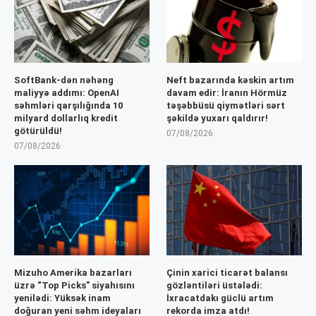
SoftBank-dən nəhəng
Neft bazarında kəskin artım
maliyyə addımı: OpenAI
davam edir: İranın Hörmüz
səhmləri qarşılığında 10
təşəbbüsü qiymətləri sərt
milyard dollarlıq kredit
şəkildə yuxarı qaldırır!
götürüldü!
07/08/2026
07/08/2026
Mizuho Amerika bazarları
Çinin xarici ticarət balansı
üzrə “Top Picks” siyahısını
gözləntiləri üstələdi:
yenilədi: Yüksək inam
İxracatdakı güclü artım
doğuran yeni səhm ideyaları
rekorda imza atdı!