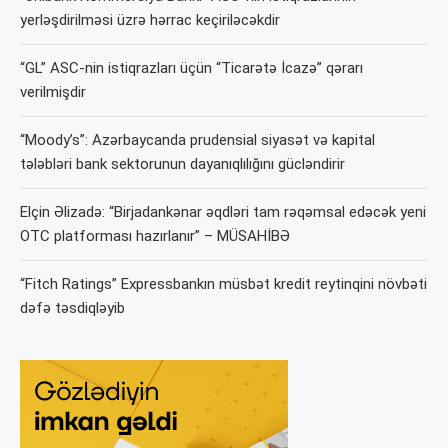
yerləşdirilməsi üzrə hərrac keçiriləcəkdir
“GL” ASC-nin istiqrazları üçün “Ticarətə İcazə” qərarı
verilmişdir
“Moody’s”: Azərbaycanda prudensial siyasət və kapital
tələbləri bank sektorunun dayanıqlılığını gücləndirir
Elçin Əlizadə: “Birjadankənar əqdləri tam rəqəmsal edəcək yeni
OTC platforması hazırlanır” – MÜSAHİBƏ
“Fitch Ratings” Expressbankın müsbət kredit reytinqini növbəti
dəfə təsdiqləyib