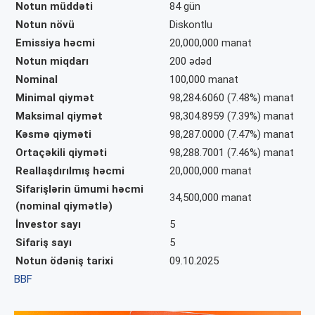
Notun müddəti
84 gün
Notun növü
Diskontlu
Emissiya həcmi
20,000,000 manat
Notun miqdarı
200 ədəd
Nominal
100,000 manat
Minimal qiymət
98,284.6060 (7.48%) manat
Maksimal qiymət
98,304.8959 (7.39%) manat
Kəsmə qiyməti
98,287.0000 (7.47%) manat
Ortaçəkili qiyməti
98,288.7001 (7.46%) manat
Reallaşdırılmış həcmi
20,000,000
manat
Sifarişlərin ümumi həcmi
34,500,000 manat
(nominal qiymətlə)
İnvestor sayı
5
Sifariş sayı
5
Notun ödəniş tarixi
09.10.202
5
BBF