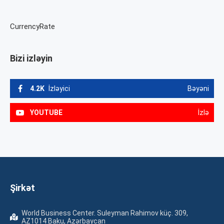
CurrencyRate
Bizi izləyin
4.2K
İzləyici
Bəyəni
YOUTUBE
İzlə
Şirkət
World Business Center. Suleyman Rahimov küç. 309,
AZ1014 Baku, Azərbaycan