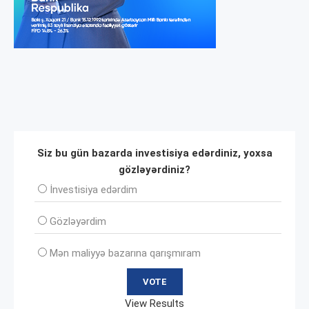
Siz bu gün bazarda investisiya edərdiniz, yoxsa
gözləyərdiniz?
İnvеstisiya edərdim
Gözləyərdim
Mən maliyyə bazarına qarışmıram
View Results