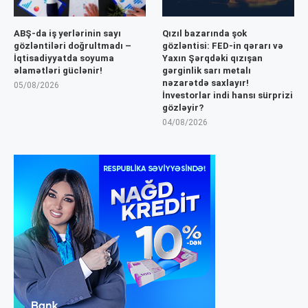
ABŞ-da iş yerlərinin sayı
Qızıl bazarında şok
gözləntiləri doğrultmadı –
gözləntisi: FED-in qərarı və
İqtisadiyyatda soyuma
Yaxın Şərqdəki qızışan
əlamətləri güclənir!
gərginlik sarı metalı
nəzarətdə saxlayır!
05/08/2026
İnvestorlar indi hansı sürprizi
gözləyir?
04/08/2026