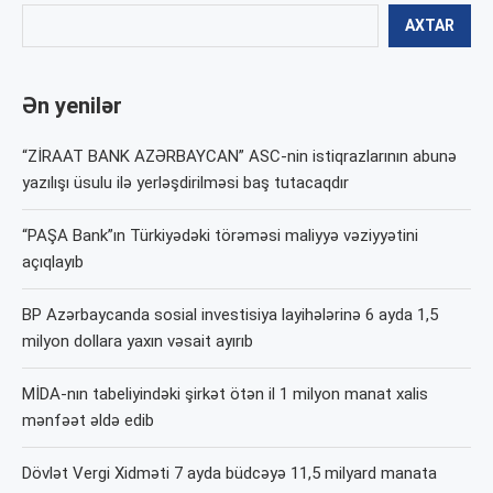
AXTAR
Ən yenilər
“ZİRAAT BANK AZƏRBAYCAN” ASC-nin istiqrazlarının abunə
yazılışı üsulu ilə yerləşdirilməsi baş tutacaqdır
“PAŞA Bank”ın Türkiyədəki törəməsi maliyyə vəziyyətini
açıqlayıb
BP Azərbaycanda sosial investisiya layihələrinə 6 ayda 1,5
milyon dollara yaxın vəsait ayırıb
MİDA-nın tabeliyindəki şirkət ötən il 1 milyon manat xalis
mənfəət əldə edib
Dövlət Vergi Xidməti 7 ayda büdcəyə 11,5 milyard manata