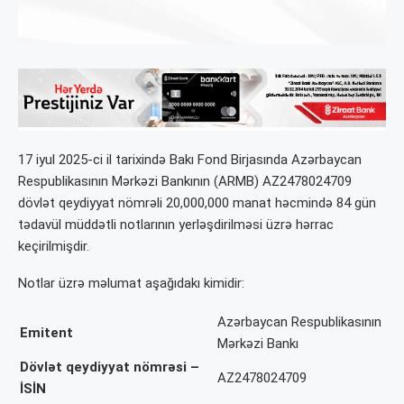
17 iyul 2025-ci il tarixində Bakı Fond Birjasında Azərbaycan
Respublikasının Mərkəzi Bankının (ARMB) AZ2478024709
dövlət qeydiyyat nömrəli 20,000,000 manat həcmində 84 gün
tədavül müddətli notlarının yerləşdirilməsi üzrə hərrac
keçirilmişdir.
Notlar üzrə məlumat aşağıdakı kimidir:
Azərbaycan Respublikasının
Emitent
Mərkəzi Bankı
Dövlət qeydiyyat nömrəsi –
AZ2478024709
İSİN