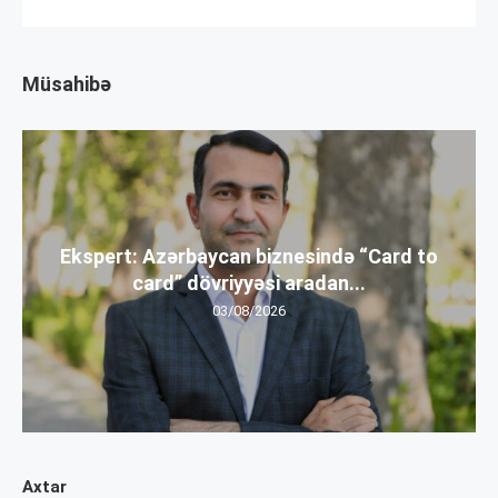
Müsahibə
Ekspert: Azərbaycan biznesində “Card to
card” dövriyyəsi aradan...
03/08/2026
Axtar