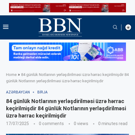
»
Home
84 günlük Notlarının yerləşdirilməsi üzrə hərrac keçirilmişdir 84
günlük Notlarının yerləşdirilməsi üzrə hərrac keçirilmişdir
AZƏRBAYCAN
BIRJA
84 günlük Notlarının yerləşdirilməsi üzrə hərrac
keçirilmişdir 84 günlük Notlarının yerləşdirilməsi
üzrə hərrac keçirilmişdir
17/07/2025
0 comments
0
views
0 minutes read