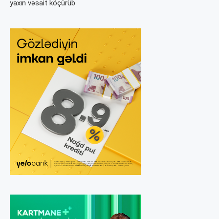
yaxın vəsait köçürüb