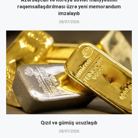
rəqəmsallaşdırılması üzrə yeni memorandum
imzalayıb
28/07/2026
Qızıl və gümüş ucuzlaşıb
28/07/2026