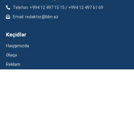
Telefon: +994 12 497 15 15 / +994 12 497 61 69
Email: redaktor@bbn.az
Keçidlər
Haqqımızda
Əlaqə
Reklam
Məxfilik siyasəti
Kateqoriyalar
İqtisadiyyat
Maliyyə
Müsahibə
Statistika