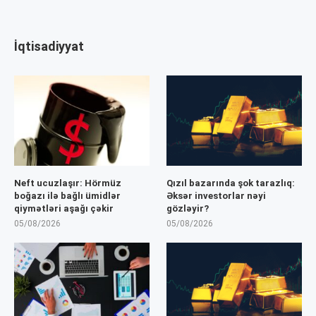
İqtisadiyyat
Neft ucuzlaşır: Hörmüz
Qızıl bazarında şok tarazlıq:
boğazı ilə bağlı ümidlər
Əksər investorlar nəyi
qiymətləri aşağı çəkir
gözləyir?
05/08/2026
05/08/2026