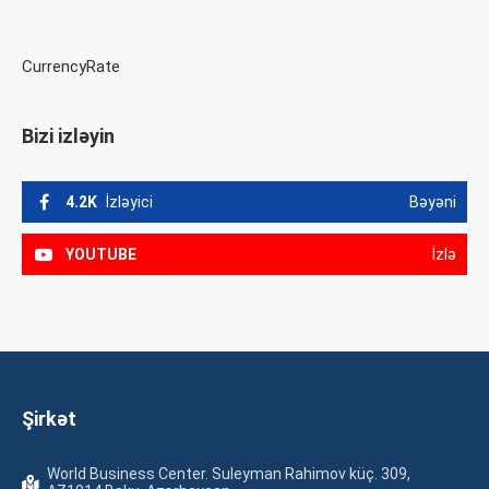
CurrencyRate
Bizi izləyin
4.2K
İzləyici
Bəyəni
YOUTUBE
İzlə
Şirkət
World Business Center. Suleyman Rahimov küç. 309,