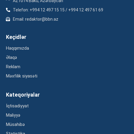
AZ1014 Baku, Azərbaycan
Telefon: +994 12 497 15 15 / +994 12 497 61 69
Email: redaktor@bbn.az
Keçidlər
Haqqımızda
Əlaqə
Reklam
Məxfilik siyasəti
Kateqoriyalar
İqtisadiyyat
Maliyyə
Müsahibə
Statistika