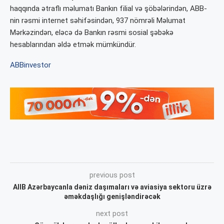
haqqında ətraflı məlumatı Bankın filial və şöbələrindən, ABB-
nin rəsmi internet səhifəsindən, 937 nömrəli Məlumat
Mərkəzindən, eləcə də Bankın rəsmi sosial şəbəkə
hesablarından əldə etmək mümkündür.
ABB
investor
previous post
AIIB Azərbaycanla dəniz daşımaları və aviasiya sektoru üzrə
əməkdaşlığı genişləndirəcək
next post