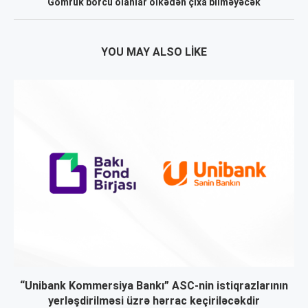
Gömrük borcu olanlar ölkədən çıxa bilməyəcək
YOU MAY ALSO LIKE
“Unibank Kommersiya Bankı” ASC-nin istiqrazlarının
yerləşdirilməsi üzrə hərrac keçiriləcəkdir