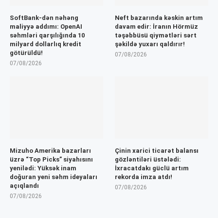
SoftBank-dən nəhəng
Neft bazarında kəskin artım
maliyyə addımı: OpenAI
davam edir: İranın Hörmüz
səhmləri qarşılığında 10
təşəbbüsü qiymətləri sərt
milyard dollarlıq kredit
şəkildə yuxarı qaldırır!
götürüldü!
07/08/2026
07/08/2026
Mizuho Amerika bazarları
Çinin xarici ticarət balansı
üzrə “Top Picks” siyahısını
gözləntiləri üstələdi:
yenilədi: Yüksək inam
İxracatdakı güclü artım
doğuran yeni səhm ideyaları
rekorda imza atdı!
açıqlandı
07/08/2026
07/08/2026