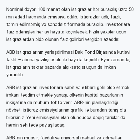
Nominal dəyəri 100 manat olan istiqrazlar hər buraxılış üzrə 50
min ədəd həcmində emissiya edilib. İstiqrazlar adlı, faizli,
təmin edilməmiş və sənədsiz formada buraxılıb. İnvestorlara
faiz ödənişləri hər ay həyata keçiriləcək. Fiziki şəxslər üçün
istiqrazlardan əldə olunan faiz gəlirləri vergidən azaddır.
ABB istiqrazlarının yerləşdirilməsi Bakı Fond Birjasında kütləvi
təklif – abunə yazılışı üsulu ilə həyata keçirilib. Eyni zamanda,
istiqrazların təkrar bazarda alqı-satqısı üçün də imkan
yaradılıb.
ABB istiqrazları investorlara sabit və etibarlı gəlir əldə etmək
imkanı təqdim etməklə yanaşı, ölkənin kapital bazarlarının
inkişafına da mühüm töhfə verir. ABB-nin planlaşdırdığı
növbəti istiqraz emissiyalarının qrafiki ilə buradan tanış ola
bilərsiniz. Yeni emissiyalar elan olunduqca dəqiq tarixlər də
həmin səhifədə paylaşılacaq.
ABB-nin müasir, faydalı və universal məhsul və xidmətləri