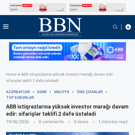
»
Home
ABB istiqrazlarına yüksək investor marağı davam edir:
sifarişlər təklifi 2 dəfə üstələdi
AZƏRBAYCAN
BANK
MALIYYƏ
ÖNƏ ÇIXANLAR
TOP XƏBƏRLƏR
ABB istiqrazlarına yüksək investor marağı davam
edir: sifarişlər təklifi 2 dəfə üstələdi
19/06/2026
0 comments
0
views
1 minutes read