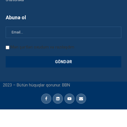
Abunə ol
Mən şərtləri oxudum və razılaşdım
2023 – Bütün hüquqlar qorunur. BBN