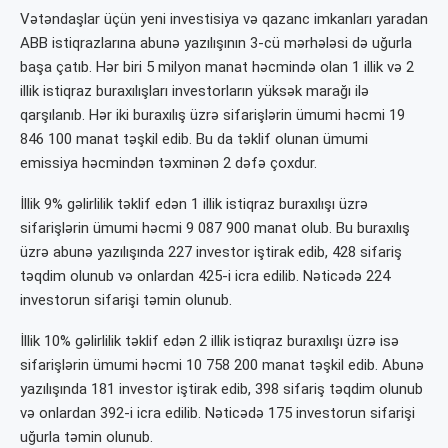
Vətəndaşlar üçün yeni investisiya və qazanc imkanları yaradan
ABB istiqrazlarına abunə yazılışının 3-cü mərhələsi də uğurla
başa çatıb. Hər biri 5 milyon manat həcmində olan 1 illik və 2
illik istiqraz buraxılışları investorların yüksək marağı ilə
qarşılanıb. Hər iki buraxılış üzrə sifarişlərin ümumi həcmi 19
846 100 manat təşkil edib. Bu da təklif olunan ümumi
emissiya həcmindən təxminən 2 dəfə çoxdur.
İllik 9% gəlirlilik təklif edən 1 illik istiqraz buraxılışı üzrə
sifarişlərin ümumi həcmi 9 087 900 manat olub. Bu buraxılış
üzrə abunə yazılışında 227 investor iştirak edib, 428 sifariş
təqdim olunub və onlardan 425-i icra edilib. Nəticədə 224
investorun sifarişi təmin olunub.
İllik 10% gəlirlilik təklif edən 2 illik istiqraz buraxılışı üzrə isə
sifarişlərin ümumi həcmi 10 758 200 manat təşkil edib. Abunə
yazılışında 181 investor iştirak edib, 398 sifariş təqdim olunub
və onlardan 392-i icra edilib. Nəticədə 175 investorun sifarişi
uğurla təmin olunub.