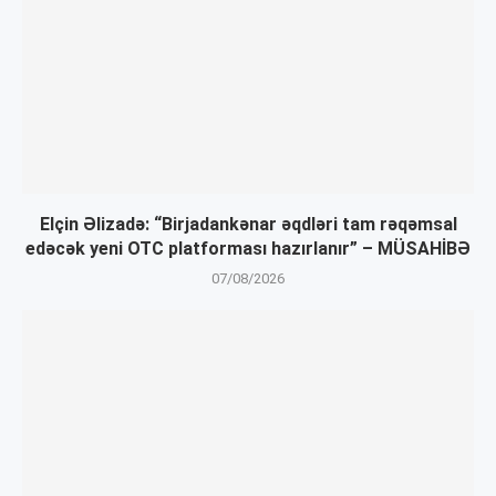
Elçin Əlizadə: “Birjadankənar əqdləri tam rəqəmsal
edəcək yeni OTC platforması hazırlanır” – MÜSAHİBƏ
07/08/2026