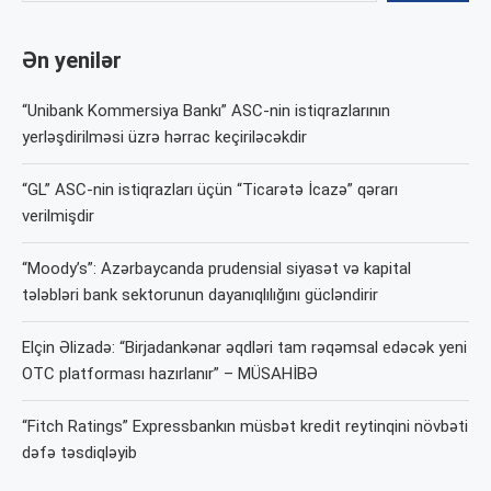
Ən yenilər
“Unibank Kommersiya Bankı” ASC-nin istiqrazlarının
yerləşdirilməsi üzrə hərrac keçiriləcəkdir
“GL” ASC-nin istiqrazları üçün “Ticarətə İcazə” qərarı
verilmişdir
“Moody’s”: Azərbaycanda prudensial siyasət və kapital
tələbləri bank sektorunun dayanıqlılığını gücləndirir
Elçin Əlizadə: “Birjadankənar əqdləri tam rəqəmsal edəcək yeni
OTC platforması hazırlanır” – MÜSAHİBƏ
“Fitch Ratings” Expressbankın müsbət kredit reytinqini növbəti
dəfə təsdiqləyib