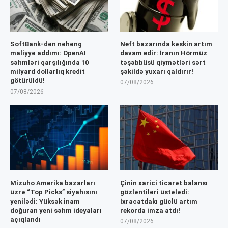
SoftBank-dən nəhəng
Neft bazarında kəskin artım
maliyyə addımı: OpenAI
davam edir: İranın Hörmüz
səhmləri qarşılığında 10
təşəbbüsü qiymətləri sərt
milyard dollarlıq kredit
şəkildə yuxarı qaldırır!
götürüldü!
07/08/2026
07/08/2026
Mizuho Amerika bazarları
Çinin xarici ticarət balansı
üzrə “Top Picks” siyahısını
gözləntiləri üstələdi:
yenilədi: Yüksək inam
İxracatdakı güclü artım
doğuran yeni səhm ideyaları
rekorda imza atdı!
açıqlandı
07/08/2026