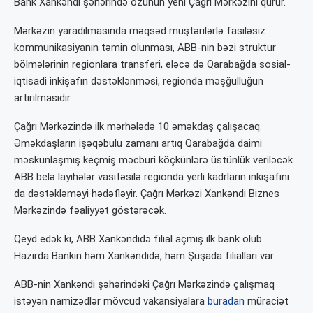
Bank Xankəndi şəhərində özünün yeni Çağrı Mərkəzini qurur.
Mərkəzin yaradılmasında məqsəd müştərilərlə fasiləsiz
kommunikasiyanın təmin olunması, ABB-nin bəzi struktur
bölmələrinin regionlara transferi, eləcə də Qarabağda sosial-
iqtisadi inkişafın dəstəklənməsi, regionda məşğulluğun
artırılmasıdır.
Çağrı Mərkəzində ilk mərhələdə 10 əməkdaş çalışacaq.
Əməkdaşların işəqəbulu zamanı artıq Qarabağda daimi
məskunlaşmış keçmiş məcburi köçkünlərə üstünlük veriləcək.
ABB belə layihələr vasitəsilə regionda yerli kadrların inkişafını
da dəstəkləməyi hədəfləyir. Çağrı Mərkəzi Xankəndi Biznes
Mərkəzində fəaliyyət göstərəcək.
Qeyd edək ki, ABB Xankəndidə filial açmış ilk bank olub.
Hazırda Bankın həm Xankəndidə, həm Şuşada filialları var.
ABB-nin Xankəndi şəhərindəki Çağrı Mərkəzində çalışmaq
istəyən namizədlər mövcud vakansiyalara
buradan
müraciət