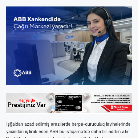
İşğaldan azad edilmiş ərazilərdə bərpa-quruculuq layihələrində
yaxından iştirak edən ABB bu istiqamətdə daha bir addım atır.