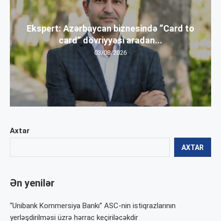
Ekspert: Azərbaycan biznesində “Card to
card” dövriyyəsi aradan...
03/08/2026
Axtar
AXTAR
Ən yenilər
“Unibank Kommersiya Bankı” ASC-nin istiqrazlarının
yerləşdirilməsi üzrə hərrac keçiriləcəkdir