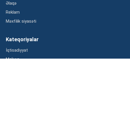
Əlaqə
Reklam
Məxfilik siyasəti
Kateqoriyalar
İqtisadiyyat
Maliyyə
Müsahibə
Statistika
Abunə ol
Mən şərtləri oxudum və razılaşdım