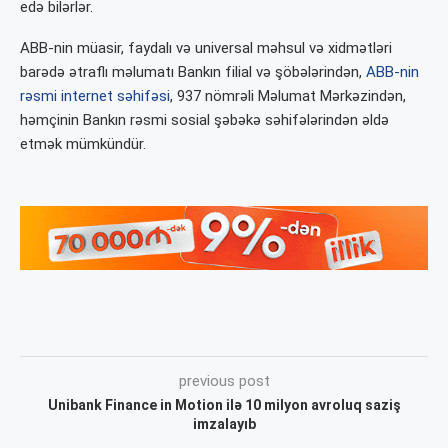
edə bilərlər.
ABB-nin müasir, faydalı və universal məhsul və xidmətləri
barədə ətraflı məlumatı Bankın filial və şöbələrindən,
ABB-nin
rəsmi internet səhifəsi
, 937 nömrəli Məlumat Mərkəzindən,
həmçinin Bankın rəsmi sosial şəbəkə səhifələrindən əldə
etmək mümkündür.
previous post
Unibank Finance in Motion ilə 10 milyon avroluq saziş
imzalayıb