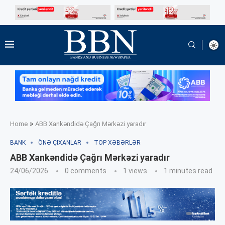
»
Home
ABB Xankəndidə Çağrı Mərkəzi yaradır
BANK
ÖNƏ ÇIXANLAR
TOP XƏBƏRLƏR
ABB Xankəndidə Çağrı Mərkəzi yaradır
24/06/2026
0 comments
1
views
1 minutes read