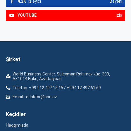
4.2K
İzləyici
Bəyəni
YOUTUBE
İzlə
Şirkət
World Business Center. Suleyman Rahimov küç. 309,
AZ1014 Baku, Azərbaycan
Telefon: +994 12 497 15 15 / +994 12 497 61 69
Email: redaktor@bbn.az
Keçidlər
Haqqımızda