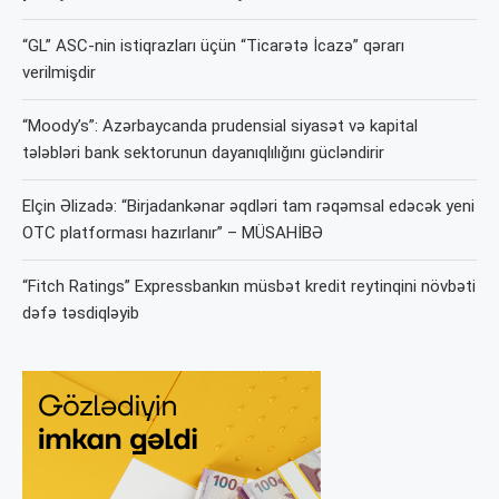
“GL” ASC-nin istiqrazları üçün “Ticarətə İcazə” qərarı
verilmişdir
“Moody’s”: Azərbaycanda prudensial siyasət və kapital
tələbləri bank sektorunun dayanıqlılığını gücləndirir
Elçin Əlizadə: “Birjadankənar əqdləri tam rəqəmsal edəcək yeni
OTC platforması hazırlanır” – MÜSAHİBƏ
“Fitch Ratings” Expressbankın müsbət kredit reytinqini növbəti
dəfə təsdiqləyib