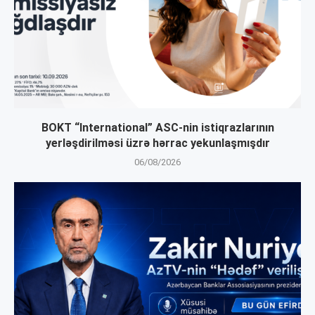
BOKT “International” ASC-nin istiqrazlarının
yerləşdirilməsi üzrə hərrac yekunlaşmışdır
06/08/2026