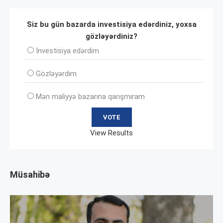
Siz bu gün bazarda investisiya edərdiniz, yoxsa
gözləyərdiniz?
İnvеstisiya edərdim
Gözləyərdim
Mən maliyyə bazarına qarışmıram
View Results
Müsahibə