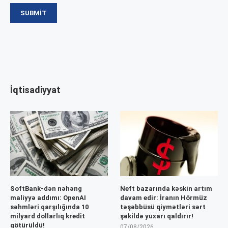
İqtisadiyyat
SoftBank-dən nəhəng
Neft bazarında kəskin artım
maliyyə addımı: OpenAI
davam edir: İranın Hörmüz
səhmləri qarşılığında 10
təşəbbüsü qiymətləri sərt
milyard dollarlıq kredit
şəkildə yuxarı qaldırır!
götürüldü!
07/08/2026