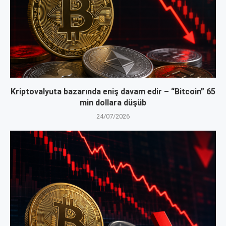
Kriptovalyuta bazarında eniş davam edir – “Bitcoin” 65
min dollara düşüb
24/07/2026