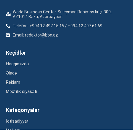
World Business Center. Suleyman Rahimov küç. 309,
AZ1014 Baku, Azərbaycan
Telefon: +994 12 497 15 15 / +994 12 497 61 69
Email: redaktor@bbn.az
Keçidlər
Haqqımızda
Əlaqə
Reklam
Məxfilik siyasəti
Kateqoriyalar
İqtisadiyyat
Maliyyə