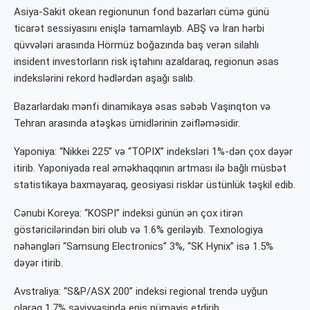
Asiya-Sakit okean regionunun fond bazarları cümə günü
ticarət sessiyasını enişlə tamamlayıb. ABŞ və İran hərbi
qüvvələri arasında Hörmüz boğazında baş verən silahlı
insident investorların risk iştahını azaldaraq, regionun əsas
indekslərini rekord hədlərdən aşağı salıb.
Bazarlardakı mənfi dinamikaya əsas səbəb Vaşinqton və
Tehran arasında atəşkəs ümidlərinin zəifləməsidir.
Yaponiya: “Nikkei 225” və “TOPIX” indeksləri 1%-dən çox dəyər
itirib. Yaponiyada real əməkhaqqının artması ilə bağlı müsbət
statistikaya baxmayaraq, geosiyasi risklər üstünlük təşkil edib.
Cənubi Koreya: “KOSPI” indeksi günün ən çox itirən
göstəricilərindən biri olub və 1.6% geriləyib. Texnologiya
nəhəngləri “Samsung Electronics” 3%, “SK Hynix” isə 1.5%
dəyər itirib.
Avstraliya: “S&P/ASX 200” indeksi regional trendə uyğun
olaraq 1.7% səviyyəsində eniş nümayiş etdirib.