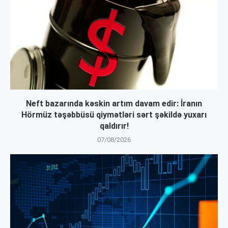
Neft bazarında kəskin artım davam edir: İranın
Hörmüz təşəbbüsü qiymətləri sərt şəkildə yuxarı
qaldırır!
07/08/2026