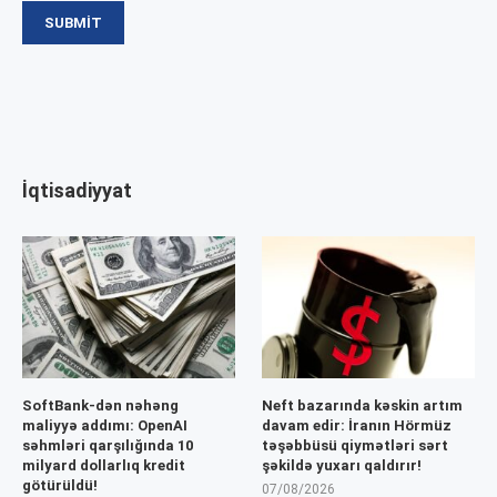
İqtisadiyyat
SoftBank-dən nəhəng
Neft bazarında kəskin artım
maliyyə addımı: OpenAI
davam edir: İranın Hörmüz
səhmləri qarşılığında 10
təşəbbüsü qiymətləri sərt
milyard dollarlıq kredit
şəkildə yuxarı qaldırır!
götürüldü!
07/08/2026