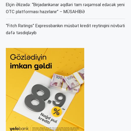
Elçin Əlizadə: “Birjadankənar əqdləri tam rəqəmsal edəcək yeni
OTC platforması hazırlanır” – MÜSAHİBƏ
“Fitch Ratings” Expressbankın müsbət kredit reytinqini növbəti
dəfə təsdiqləyib