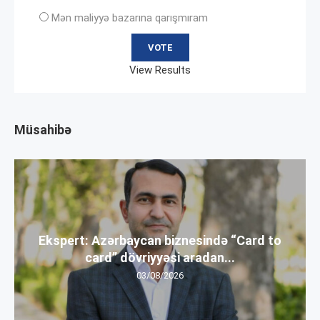
Mən maliyyə bazarına qarışmıram
View Results
Müsahibə
Ekspert: Azərbaycan biznesində “Card to
card” dövriyyəsi aradan...
03/08/2026