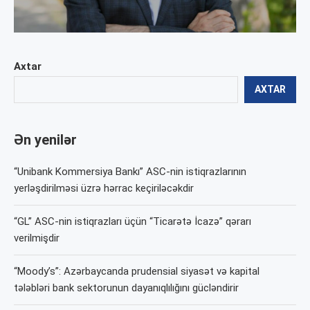
Axtar
AXTAR
Ən yenilər
“Unibank Kommersiya Bankı” ASC-nin istiqrazlarının
yerləşdirilməsi üzrə hərrac keçiriləcəkdir
“GL” ASC-nin istiqrazları üçün “Ticarətə İcazə” qərarı
verilmişdir
“Moody’s”: Azərbaycanda prudensial siyasət və kapital
tələbləri bank sektorunun dayanıqlılığını gücləndirir