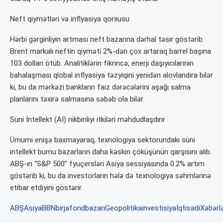
Neft qiymətləri və inflyasiya qorxusu
Hərbi gərginliyin artması neft bazarına dərhal təsir göstərib.
Brent markalı neftin qiyməti 2%-dən çox artaraq barrel başına
103 dolları ötüb. Analitiklərin fikrincə, enerji daşıyıcılarının
bahalaşması qlobal inflyasiya təzyiqini yenidən alovlandıra bilər
ki, bu da mərkəzi bankların faiz dərəcələrini aşağı salma
planlarını təxirə salmasına səbəb ola bilər.
Süni İntellekt (AI) nikbinliyi itkiləri məhdudlaşdırır
Ümumi enişə baxmayaraq, texnologiya sektorundakı süni
intellekt bumu bazarların daha kəskin çöküşünün qarşısını alıb.
ABŞ-ın “S&P 500” fyuçersləri Asiya sessiyasında 0.2% artım
göstərib ki, bu da investorların hələ də texnologiya səhmlərinə
etibar etdiyini göstərir.
ABŞ
Asiya
BBN
birja
fondbazarı
Geopolitika
investisiya
İqtisadiXəbərl