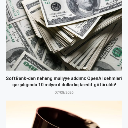
SoftBank-dən nəhəng maliyyə addımı: OpenAI səhmləri
qarşılığında 10 milyard dollarlıq kredit götürüldü!
07/08/2026