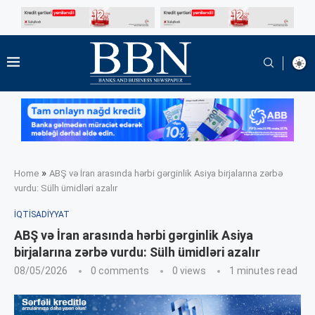
»
Home
ABŞ və İran arasında hərbi gərginlik Asiya birjalarına zərbə
vurdu: Sülh ümidləri azalır
İQTISADIYYAT
ABŞ və İran arasında hərbi gərginlik Asiya
birjalarına zərbə vurdu: Sülh ümidləri azalır
08/05/2026
0 comments
0
views
1 minutes read