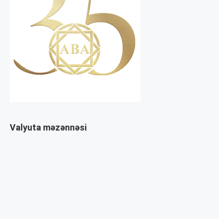
Valyuta məzənnəsi