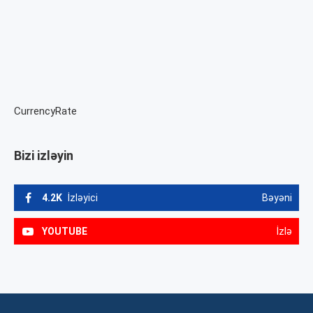
CurrencyRate
Bizi izləyin
4.2K
İzləyici
Bəyəni
YOUTUBE
İzlə