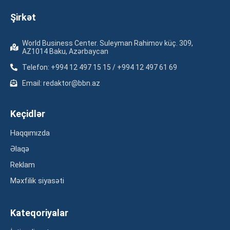
Şirkət
World Business Center. Suleyman Rahimov küç. 309,
AZ1014 Baku, Azərbaycan
Telefon: +994 12 497 15 15 / +994 12 497 61 69
Email: redaktor@bbn.az
Keçidlər
Haqqımızda
Əlaqə
Reklam
Məxfilik siyasəti
Kateqoriyalar