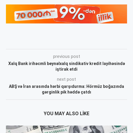
previous post
Xalq Bank irihəcmli beynəlxalq sindikativ kredit layihəsində
iştirak etdi
next post
ABŞ və İran arasında hərbi qarşıdurma: Hörmüz boğazında
gərginlik pik həddə çatdı
YOU MAY ALSO LIKE