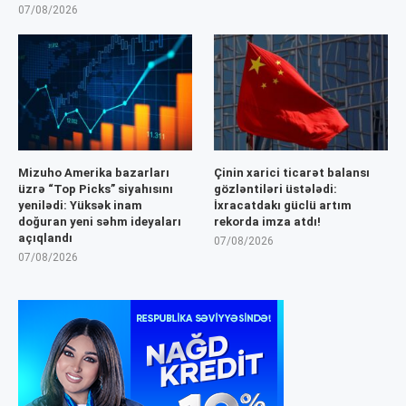
07/08/2026
Mizuho Amerika bazarları
Çinin xarici ticarət balansı
üzrə “Top Picks” siyahısını
gözləntiləri üstələdi:
yenilədi: Yüksək inam
İxracatdakı güclü artım
doğuran yeni səhm ideyaları
rekorda imza atdı!
açıqlandı
07/08/2026
07/08/2026