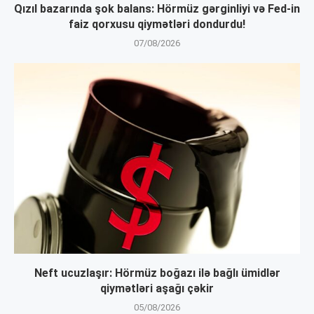
Qızıl bazarında şok balans: Hörmüz gərginliyi və Fed-in
faiz qorxusu qiymətləri dondurdu!
07/08/2026
Neft ucuzlaşır: Hörmüz boğazı ilə bağlı ümidlər
qiymətləri aşağı çəkir
05/08/2026