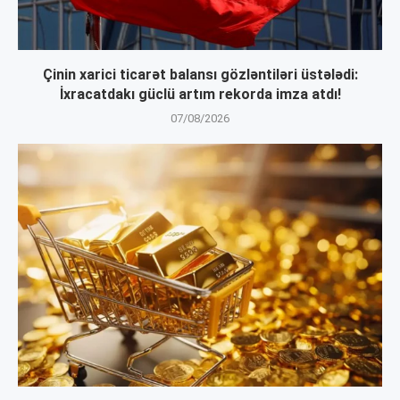
Çinin xarici ticarət balansı gözləntiləri üstələdi:
İxracatdakı güclü artım rekorda imza atdı!
07/08/2026