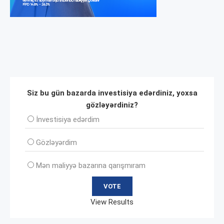
Siz bu gün bazarda investisiya edərdiniz, yoxsa
gözləyərdiniz?
İnvеstisiya edərdim
Gözləyərdim
Mən maliyyə bazarına qarışmıram
View Results