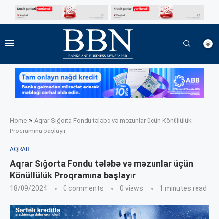
»
Home
Aqrar Sığorta Fondu tələbə və məzunlar üçün Könüllülük
Proqramına başlayır
AQRAR
Aqrar Sığorta Fondu tələbə və məzunlar üçün
Könüllülük Proqramına başlayır
18/09/2024
0 comments
0
views
1 minutes read