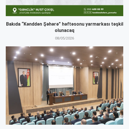
Bakıda “Kənddən Şəhərə” həftəsonu yarmarkası təşkil
olunacaq
08/05/2026