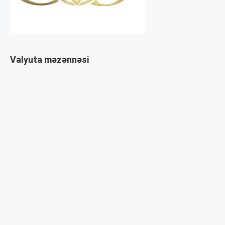
Valyuta məzənnəsi