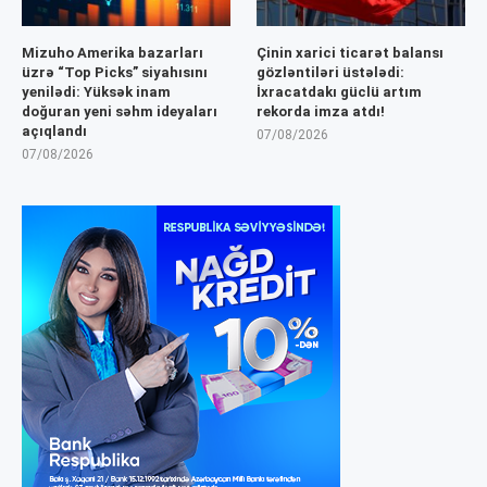
Mizuho Amerika bazarları
Çinin xarici ticarət balansı
üzrə “Top Picks” siyahısını
gözləntiləri üstələdi:
yenilədi: Yüksək inam
İxracatdakı güclü artım
doğuran yeni səhm ideyaları
rekorda imza atdı!
açıqlandı
07/08/2026
07/08/2026