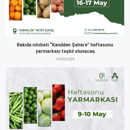
Bakıda növbəti “Kənddən Şəhərə” həftəsonu
yarmarkası təşkil olunacaq
14/05/2026