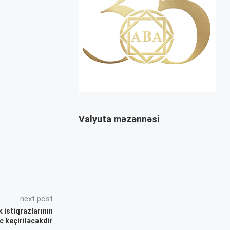
Valyuta məzənnəsi
next post
k istiqrazlarının
c keçiriləcəkdir