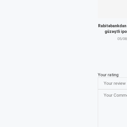
Rabitəbankdan “
güzəştli ip
05/08
Your rating: