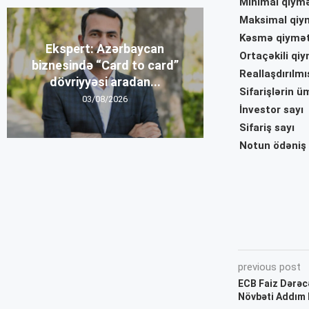
Minimal qiym
Maksimal qiy
Kəsmə qiymət
Ekspert: Azərbaycan
Ortaçəkili qiy
biznesində “Card to card”
Reallaşdırılm
dövriyyəsi aradan...
Sifarişlərin 
03/08/2026
İnvestor sayı
Sifariş sayı
Notun ödəniş 
previous post
ECB Faiz Dərəcə
Növbəti Addım 