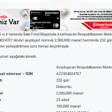
-ci il tarixində Bakı Fond Birjasında Azərbaycan Respublikasının Mərk
4024707
dövlət qeydiyyat nömrəli 2,500,000 manat həcmində 252 gün
nın yerləşdirilməsi üzrə hərrac keçirilmişdir.
umat aşağıdakı kimidir:
Azərbaycan Respublikasının Mərkə
yat nömrəsi – İSİN
AZ2504024707
ti
252 gün
Diskontlu
mi
2,500,000
manat
ı
25 ədəd
100,000 manat