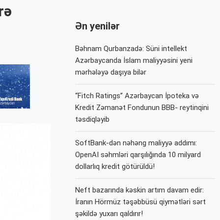
rə
Ən yenilər
Bəhnam Qurbanzadə: Süni intellekt
Azərbaycanda İslam maliyyəsini yeni
mərhələyə daşıya bilər
“Fitch Ratings” Azərbaycan İpoteka və
Kredit Zəmanət Fondunun BBB- reytinqini
təsdiqləyib
SoftBank-dən nəhəng maliyyə addımı:
OpenAI səhmləri qarşılığında 10 milyard
dollarlıq kredit götürüldü!
Neft bazarında kəskin artım davam edir:
İranın Hörmüz təşəbbüsü qiymətləri sərt
şəkildə yuxarı qaldırır!