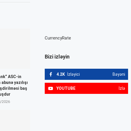
CurrencyRate
Bizi izləyin
4.2K
İzləyici
Bəyəni
ank” ASC-in
n abunə yazılışı
YOUTUBE
İzlə
əşdirilməsi baş
uşdur
8/2026