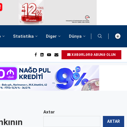
ə
Statistika
Digər
Dünya
XƏBƏRLƏRƏ ABUNƏ OLUN
Axtar
nkının
AXTAR