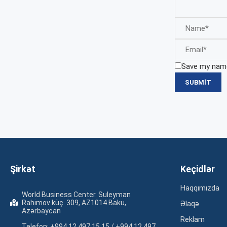
Save my name,
Şirkət
Keçidlər
Haqqımızda
World Business Center. Suleyman
Rahimov küç. 309, AZ1014 Baku,
Əlaqə
Azərbaycan
Reklam
Telefon: +994 12 497 15 15 / +994 12 497