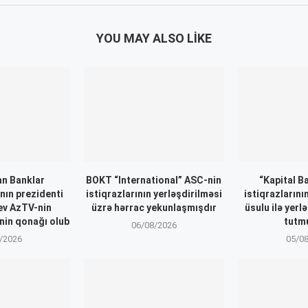
YOU MAY ALSO LIKE
n Banklar
BOKT “International” ASC-nin
“Kapital B
nın prezidenti
istiqrazlarının yerləşdirilməsi
istiqrazlarını
ev AzTV-nin
üzrə hərrac yekunlaşmışdır
üsulu ilə yerl
inin qonağı olub
tutm
06/08/2026
/2026
05/0