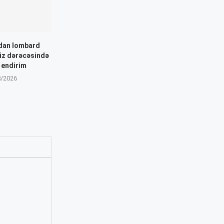
dan lombard
aiz dərəcəsində
 endirim
8/2026