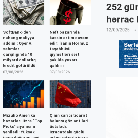
252 gün
hərrac 
12/09/2025
SoftBank-dən
Neft bazarında
nəhəng maliyyə
kəskin artım davam
addımı: OpenAI
edir: İranın Hörmüz
səhmləri
təşəbbüsü
qarşılığında 10
qiymətləri sərt
milyard dollarlıq
şəkildə yuxarı
kredit götürüldü!
qaldırır!
07/08/2026
07/08/2026
Mizuho Amerika
Çinin xarici ticarət
bazarları üzrə “Top
balansı gözləntiləri
Picks” siyahısını
üstələdi:
yenilədi: Yüksək
İxracatdakı güclü
inam doğuran yeni
artım rekorda imza