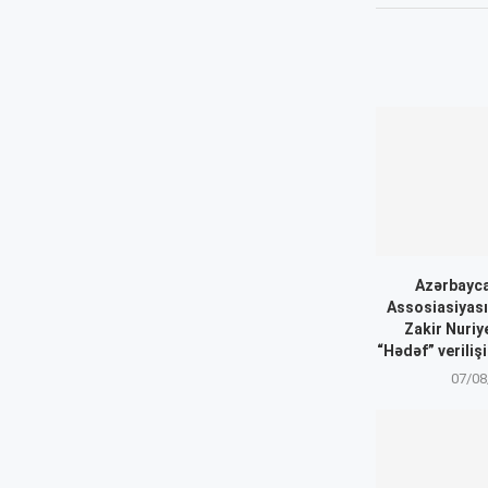
Azərbayca
Assosiasiyası
Zakir Nuriy
“Hədəf” veriliş
07/08