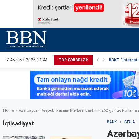
7 Avqust 2026 11:41
TOP XƏBƏRLƏR
BOKT “Internatio
»
Home
Azərbaycan Respublikasının Mərkəzi Bankının 252 günlük Notlarının y
BANK
BIRJA
İqtisadiyyat
Azərbay