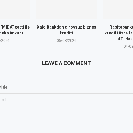
MİDA” xətti ilə
Xalq Bankdan girovsuz biznes
Rabitəbank
oteka imkanı
krediti
krediti üzrə f
4%-dək
/2026
05/08/2026
04/0
LEAVE A COMMENT