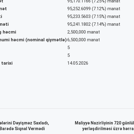
ət
95,170.1166 (7.25%) manat
mət
95,252.6099 (7.12%) manat
i
95,233.5603 (7.15%) manat
məti
95,241.1802 (7.14%) manat
ış həcmi
2,500,000
manat
ümumi həcmi (nominal qiymətlə)
6,500,000 manat
5
5
tarixi
14.05.2026
lərini Dəyişməz Saxladı,
Maliyyə Nazirliyinin 720 günlü
Barədə Siqnal Vermədi
yerləşdirilməsi üzrə hərra