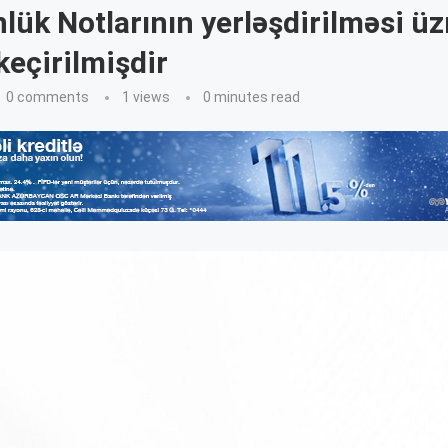
lük Notlarının yerləşdirilməsi üz
keçirilmişdir
0 comments
1
views
0 minutes read