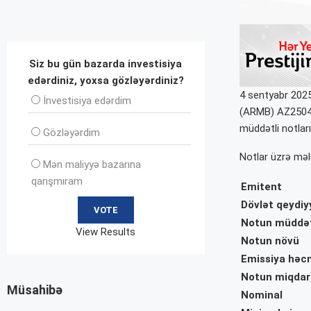
Siz bu gün bazarda investisiya
edərdiniz, yoxsa gözləyərdiniz?
4 sentyabr 2025
İnvеstisiya edərdim
(ARMB)
AZ250
müddətli notları
Gözləyərdim
Notlar üzrə məl
Mən maliyyə bazarına
qarışmıram
Emitent
Dövlət qeydiy
Notun müddə
View Results
Notun növü
Emissiya həc
Notun miqdar
Müsahibə
Nominal