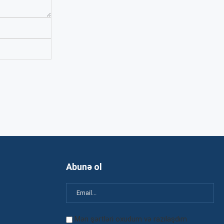
Abunə ol
Mən şərtləri oxudum və razılaşdım