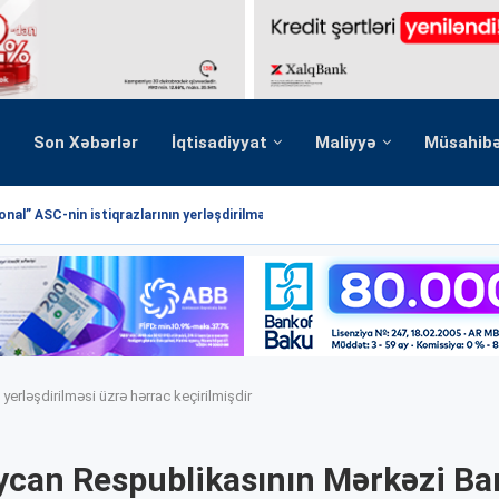
Son Xəbərlər
İqtisadiyyat
Maliyyə
Müsahib
nal” ASC-nin istiqrazlarının yerləşdirilməsi üzrə hərrac yekunlaşmışdır
erləşdirilməsi üzrə hərrac keçirilmişdir
can Respublikasının Mərkəzi Ba