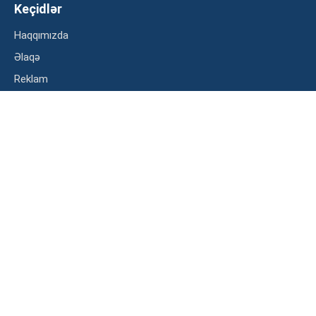
Keçidlər
Haqqımızda
Əlaqə
Reklam
Məxfilik siyasəti
Kateqoriyalar
İqtisadiyyat
Maliyyə
Müsahibə
Statistika
Abunə ol