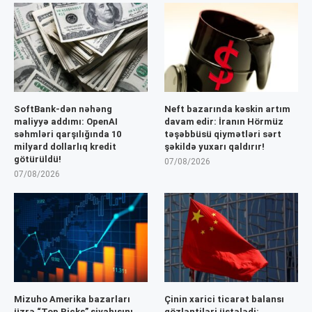
SoftBank-dən nəhəng
Neft bazarında kəskin artım
maliyyə addımı: OpenAI
davam edir: İranın Hörmüz
səhmləri qarşılığında 10
təşəbbüsü qiymətləri sərt
milyard dollarlıq kredit
şəkildə yuxarı qaldırır!
götürüldü!
07/08/2026
07/08/2026
Mizuho Amerika bazarları
Çinin xarici ticarət balansı
üzrə “Top Picks” siyahısını
gözləntiləri üstələdi: