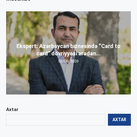
Ekspert: Azərbaycan biznesində “Card to
card” dövriyyəsi aradan...
03/08/2026
Axtar
AXTAR