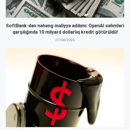
SoftBank-dən nəhəng maliyyə addımı: OpenAI səhmləri
qarşılığında 10 milyard dollarlıq kredit götürüldü!
07/08/2026