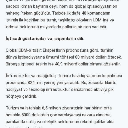
sadəcə idman bayramı deyil, həm də qlobal iqtisadiyyatın ən
nəhəng “təkan gücü”dür. Tarixdə ilk dəfə 48 komandanın
iştirakı ilə keçirilən bu turnir, təşkilatçı ölkələrin ÜDM-inə və
xidmət sektoruna milyardlarla dollarlıq bir axın vəd edir.
İqtisadi göstəricilər və rəqəmlərin dili:
Qlobal ÜDM-ə təsir: Ekspertlərin proqnozuna görə, turnirin
dünya iqtisadiyyatına ümumi töhfəsi 80 milyard dolları ötəcək.
Birbaşa iqtisadi təsirin isə 40,9 milyard dollar olması gözlənilir.
İnfrastruktur və məşğulluq: Turnirə hazırlıq və onun keçirilməsi
prosesində 824 min yeni iş yeri yaradılıb. Bu, xüsusilə tikinti,
nəqliyyat və texnoloji infrastruktur sahələrində aktivliyi pik
nöqtəyə çatdırıb.
Turizm və istehlak: 6,5 milyon ziyarətçinin hər birinin orta
hesabla 5000 dollardan çox xərcləyəcəyi nəzərə alınarsa,
pərakəndə satış və otelçilik sektorunun rekord gəlirlər əldə