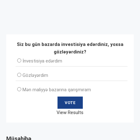
Siz bu gün bazarda investisiya edərdiniz, yoxsa
gözləyərdiniz?
İnvеstisiya edərdim
Gözləyərdim
Mən maliyyə bazarına qarışmıram
View Results
Müsahibə