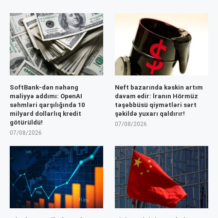
SoftBank-dən nəhəng
Neft bazarında kəskin artım
maliyyə addımı: OpenAI
davam edir: İranın Hörmüz
səhmləri qarşılığında 10
təşəbbüsü qiymətləri sərt
milyard dollarlıq kredit
şəkildə yuxarı qaldırır!
götürüldü!
07/08/2026
07/08/2026