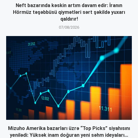
Neft bazarında kəskin artım davam edir: İranın
Hörmüz təşəbbüsü qiymətləri sərt şəkildə yuxarı
qaldırır!
07/08/2026
Mizuho Amerika bazarları üzrə “Top Picks” siyahısını
yenilədi: Yüksək inam doğuran yeni səhm ideyaları...