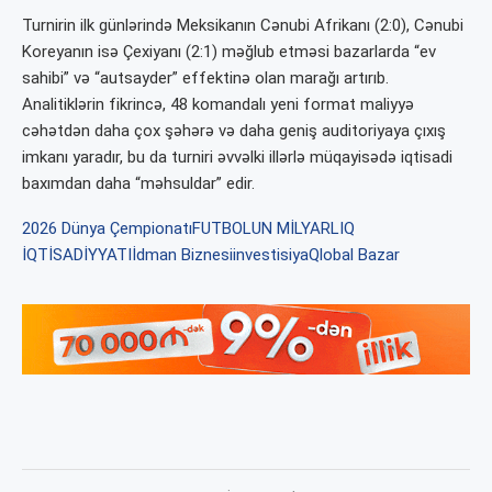
Turnirin ilk günlərində Meksikanın Cənubi Afrikanı (2:0), Cənubi
Koreyanın isə Çexiyanı (2:1) məğlub etməsi bazarlarda “ev
sahibi” və “autsayder” effektinə olan marağı artırıb.
Analitiklərin fikrincə, 48 komandalı yeni format maliyyə
cəhətdən daha çox şəhərə və daha geniş auditoriyaya çıxış
imkanı yaradır, bu da turniri əvvəlki illərlə müqayisədə iqtisadi
baxımdan daha “məhsuldar” edir.
2026 Dünya Çempionatı
FUTBOLUN MİLYARLIQ
İQTİSADİYYATI
İdman Biznesi
investisiya
Qlobal Bazar