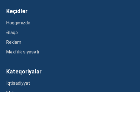
Keçidlər
Haqqımızda
Əlaqə
Reklam
Məxfilik siyasəti
Kateqoriyalar
İqtisadiyyat
Maliyyə
Müsahibə
Statistika
Abunə ol