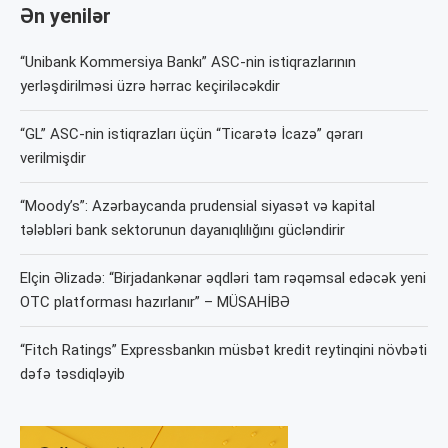
Ən yenilər
“Unibank Kommersiya Bankı” ASC-nin istiqrazlarının
yerləşdirilməsi üzrə hərrac keçiriləcəkdir
“GL” ASC-nin istiqrazları üçün “Ticarətə İcazə” qərarı
verilmişdir
“Moody’s”: Azərbaycanda prudensial siyasət və kapital
tələbləri bank sektorunun dayanıqlılığını gücləndirir
Elçin Əlizadə: “Birjadankənar əqdləri tam rəqəmsal edəcək yeni
OTC platforması hazırlanır” – MÜSAHİBƏ
“Fitch Ratings” Expressbankın müsbət kredit reytinqini növbəti
dəfə təsdiqləyib