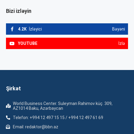
Bizi izləyin
4.2K
İzləyici
Bəyəni
YOUTUBE
İzlə
Şirkət
World Business Center. Suleyman Rahimov küç. 309,
AZ1014 Baku, Azərbaycan
Telefon: +994 12 497 15 15 / +994 12 497 61 69
Email: redaktor@bbn.az