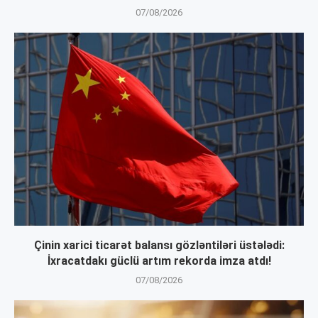
07/08/2026
Çinin xarici ticarət balansı gözləntiləri üstələdi:
İxracatdakı güclü artım rekorda imza atdı!
07/08/2026