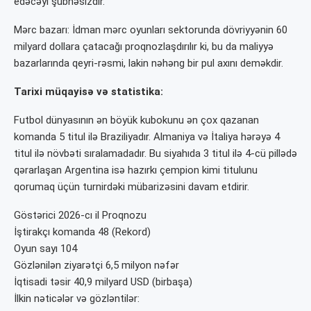
edəcəyi şübhəsizdir.
Mərc bazarı: İdman mərc oyunları sektorunda dövriyyənin 60
milyard dollara çatacağı proqnozlaşdırılır ki, bu da maliyyə
bazarlarında qeyri-rəsmi, lakin nəhəng bir pul axını deməkdir.
Tarixi müqayisə və statistika:
Futbol dünyasının ən böyük kubokunu ən çox qazanan
komanda 5 titul ilə Braziliyadır. Almaniya və İtaliya hərəyə 4
titul ilə növbəti sıralamadadır. Bu siyahıda 3 titul ilə 4-cü pillədə
qərarlaşan Argentina isə hazırkı çempion kimi titulunu
qorumaq üçün turnirdəki mübarizəsini davam etdirir.
Göstərici 2026-cı il Proqnozu
İştirakçı komanda 48 (Rekord)
Oyun sayı 104
Gözlənilən ziyarətçi 6,5 milyon nəfər
İqtisadi təsir 40,9 milyard USD (birbaşa)
İlkin nəticələr və gözləntilər: