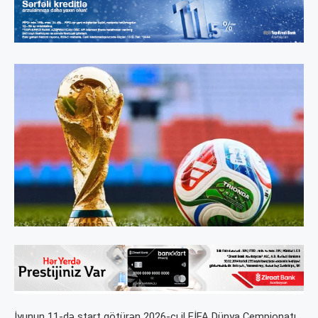
İyunun 11-də start götürən 2026-cı il FİFA Dünya Çempionatı