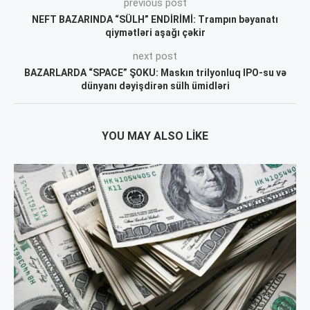
previous post
NEFT BAZARINDA “SÜLH” ENDİRİMİ: Trampın bəyanatı
qiymətləri aşağı çəkir
next post
BAZARLARDA “SPACE” ŞOKU: Maskın trilyonluq IPO-su və
dünyanı dəyişdirən sülh ümidləri
YOU MAY ALSO LIKE