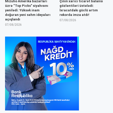
Mizuho Amerika bazarları
Çinin xarici ticarət balansı
üzrə “Top Picks” siyahısını
gözləntiləri üstələdi:
yenilədi: Yüksək inam
İxracatdakı güclü artım
doğuran yeni səhm ideyaları
rekorda imza atdı!
açıqlandı
07/08/2026
07/08/2026