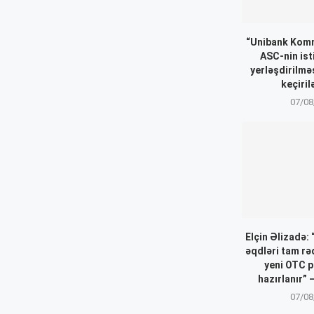
“Unibank Komm
ASC-nin ist
yerləşdirilmə
keçiril
07/08
Elçin Əlizadə:
əqdləri tam r
yeni OTC p
hazırlanır”
07/08