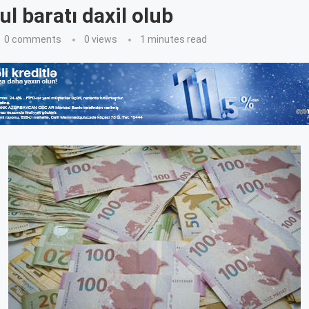
ul baratı daxil olub
0 comments
0
views
1 minutes read