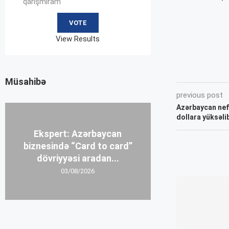
qarışmıram
View Results
Müsahibə
previous post
Azərbaycan neft
dollara yüksəli
Ekspert: Azərbaycan
biznesində “Card to card”
dövriyyəsi aradan...
03/08/2026