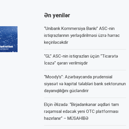
Ən yenilər
“Unibank Kommersiya Bankı” ASC-nin
istiqrazlarının yerləşdirilməsi üzrə hərrac
keçiriləcəkdir
“GL” ASC-nin istiqrazları üçün “Ticarətə
İcazə” qərarı verilmişdir
“Moody’s”: Azərbaycanda prudensial
siyasət və kapital tələbləri bank sektorunun
dayanıqlılığını gücləndirir
Elçin Əlizadə: “Birjadankənar əqdləri tam
rəqəmsal edəcək yeni OTC platforması
hazırlanır” – MÜSAHİBƏ