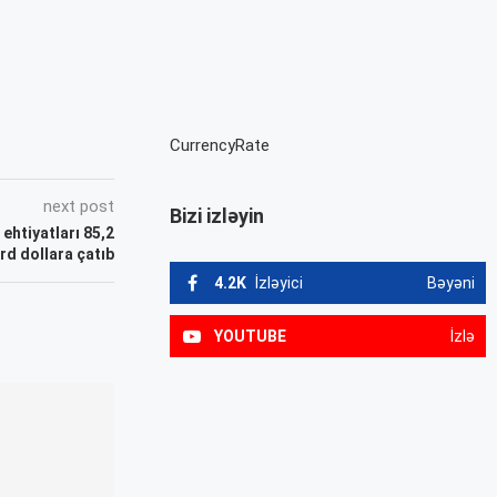
CurrencyRate
next post
Bizi izləyin
 ehtiyatları 85,2
rd dollara çatıb
4.2K
İzləyici
Bəyəni
YOUTUBE
İzlə