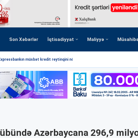
Son Xəbərlər
İqtisadiyyat
Maliyyə
Müsahib
Expressbankın müsbət kredit reytinqini növbəti dəfə...
k rübündə Azərbaycana 296,9 mily