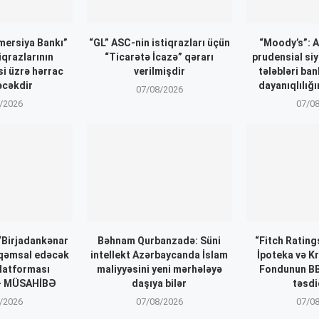
ersiya Bankı”
“GL” ASC-nin istiqrazları üçün
“Moody’s”: 
iqrazlarının
“Ticarətə İcazə” qərarı
prudensial siy
si üzrə hərrac
verilmişdir
tələbləri ba
əcəkdir
dayanıqlılığı
07/08/2026
/2026
07/0
 “Birjadankənar
Bəhnam Qurbanzadə: Süni
“Fitch Ratin
əqəmsal edəcək
intellekt Azərbaycanda İslam
İpoteka və K
latforması
maliyyəsini yeni mərhələyə
Fondunun BB
 – MÜSAHİBƏ
daşıya bilər
təsdi
/2026
07/08/2026
07/0