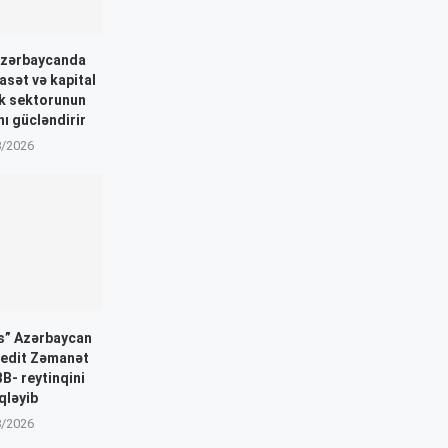
Azərbaycanda
asət və kapital
nk sektorunun
nı gücləndirir
8/2026
gs” Azərbaycan
redit Zəmanət
B- reytinqini
qləyib
8/2026