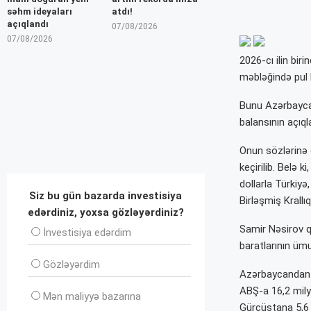
səhm ideyaları
atdı!
açıqlandı
07/08/2026
07/08/2026
2026-cı ilin bi
məbləğində pul b
Bunu Azərbaycan
balansının açıql
Onun sözlərinə
keçirilib. Belə 
dollarla Türkiyə
Siz bu gün bazarda investisiya
Birləşmiş Krallıq
edərdiniz, yoxsa gözləyərdiniz?
Samir Nəsirov qe
İnvеstisiya edərdim
baratlarının ümu
Gözləyərdim
Azərbaycandan ə
ABŞ-a 16,2 milyo
Mən maliyyə bazarına
Gürcüstana 5,6 