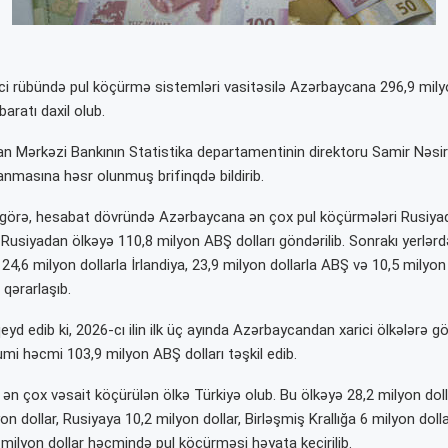
rinci rübündə pul köçürmə sistemləri vasitəsilə Azərbaycana 296,9 mily
aratı daxil olub.
 Mərkəzi Bankının Statistika departamentinin direktoru Samir Nəsir
anmasına həsr olunmuş brifinqdə bildirib.
 görə, hesabat dövründə Azərbaycana ən çox pul köçürmələri Rusiya
ki, Rusiyadan ölkəyə 110,8 milyon ABŞ dolları göndərilib. Sonrakı yerlər
, 24,6 milyon dollarla İrlandiya, 23,9 milyon dollarla ABŞ və 10,5 milyon 
 qərarlaşıb.
yd edib ki, 2026-cı ilin ilk üç ayında Azərbaycandan xarici ölkələrə gö
mi həcmi 103,9 milyon ABŞ dolları təşkil edib.
n çox vəsait köçürülən ölkə Türkiyə olub. Bu ölkəyə 28,2 milyon dolla
n dollar, Rusiyaya 10,2 milyon dollar, Birləşmiş Krallığa 6 milyon doll
milyon dollar həcmində pul köçürməsi həyata keçirilib.