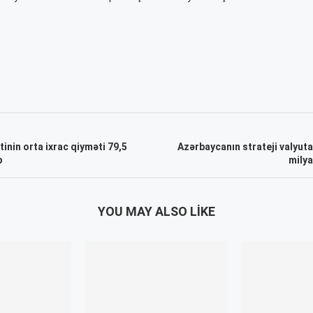
inin orta ixrac qiyməti 79,5
Azərbaycanın strateji valyuta
b
milya
YOU MAY ALSO LIKE