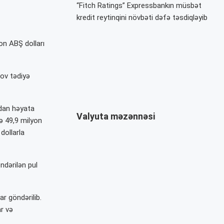
“Fitch Ratings” Expressbankın müsbət
kredit reytinqini növbəti dəfə təsdiqləyib
on ABŞ dolları
ov tədiyə
dan həyata
Valyuta məzənnəsi
də 49,9 milyon
dollarla
ndərilən pul
r göndərilib.
ar və