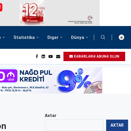
ə
Statistika
Digər
Dünya
XƏBƏRLƏRƏ ABUNƏ OLUN
Axtar
on
AXTAR