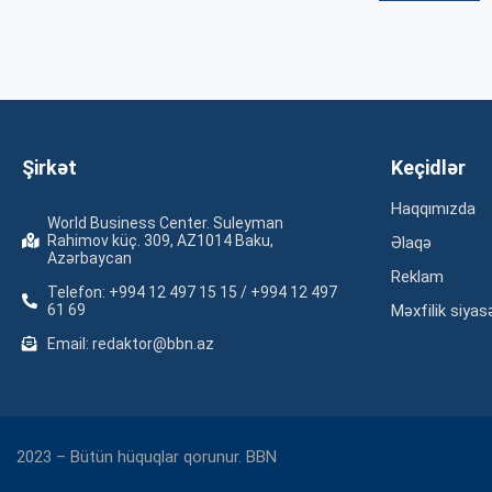
Şirkət
Keçidlər
Haqqımızda
World Business Center. Suleyman
Rahimov küç. 309, AZ1014 Baku,
Əlaqə
Azərbaycan
Reklam
Telefon: +994 12 497 15 15 / +994 12 497
61 69
Məxfilik siyas
Email: redaktor@bbn.az
2023 – Bütün hüquqlar qorunur. BBN