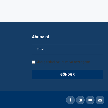
Abunə ol
Mən şərtləri oxudum və razılaşdım