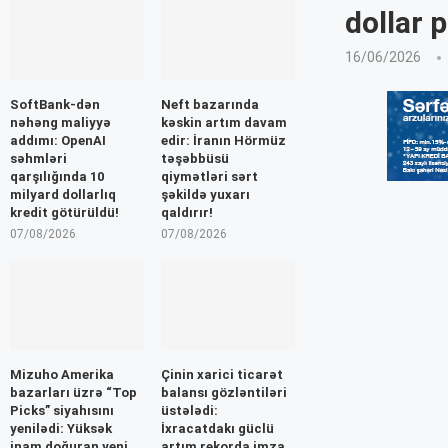
dollar p
16/06/2026
SoftBank-dən
Neft bazarında
nəhəng maliyyə
kəskin artım davam
addımı: OpenAI
edir: İranın Hörmüz
səhmləri
təşəbbüsü
qarşılığında 10
qiymətləri sərt
milyard dollarlıq
şəkildə yuxarı
kredit götürüldü!
qaldırır!
07/08/2026
07/08/2026
Mizuho Amerika
Çinin xarici ticarət
bazarları üzrə “Top
balansı gözləntiləri
Picks” siyahısını
üstələdi:
yenilədi: Yüksək
İxracatdakı güclü
inam doğuran yeni
artım rekorda imza