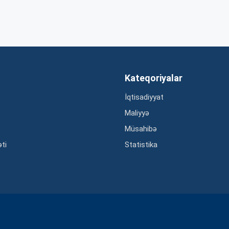
Kateqoriyalar
İqtisadiyyat
Maliyyə
Müsahibə
əti
Statistika