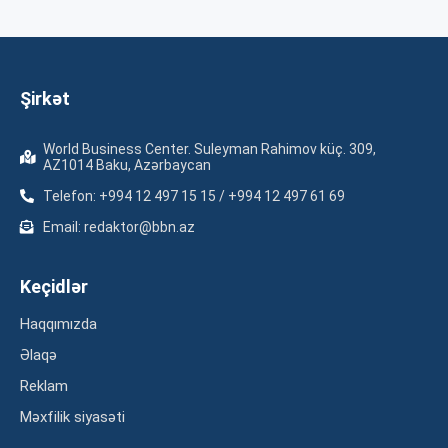
Şirkət
World Business Center. Suleyman Rahimov küç. 309,
AZ1014 Baku, Azərbaycan
Telefon: +994 12 497 15 15 / +994 12 497 61 69
Email: redaktor@bbn.az
Keçidlər
Haqqımızda
Əlaqə
Reklam
Məxfilik siyasəti