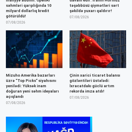
maliyyə addımı: OpenAI
davam edir: İranın Hörmüz
səhmləri qarşılığında 10
təşəbbüsü qiymətləri sərt
milyard dollarlıq kredit
şəkildə yuxarı qaldırır!
götürüldü!
07/08/2026
07/08/2026
Mizuho Amerika bazarları
Çinin xarici ticarət balansı
üzrə “Top Picks” siyahısını
gözləntiləri üstələdi:
yenilədi: Yüksək inam
İxracatdakı güclü artım
doğuran yeni səhm ideyaları
rekorda imza atdı!
açıqlandı
07/08/2026
07/08/2026