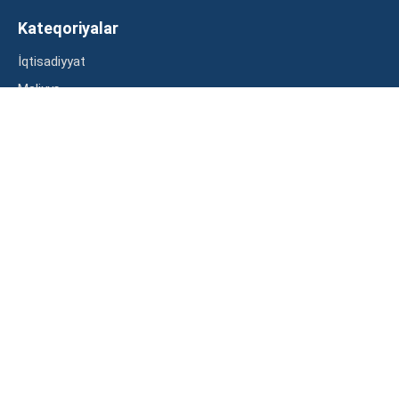
Kateqoriyalar
İqtisadiyyat
Maliyyə
Müsahibə
Statistika
Abunə ol
Mən şərtləri oxudum və razılaşdım