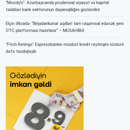
“Moody’s”: Azərbaycanda prudensial siyasət və kapital
tələbləri bank sektorunun dayanıqlılığını gücləndirir
Elçin Əlizadə: “Birjadankənar əqdləri tam rəqəmsal edəcək yeni
OTC platforması hazırlanır” – MÜSAHİBƏ
“Fitch Ratings” Expressbankın müsbət kredit reytinqini növbəti
dəfə təsdiqləyib