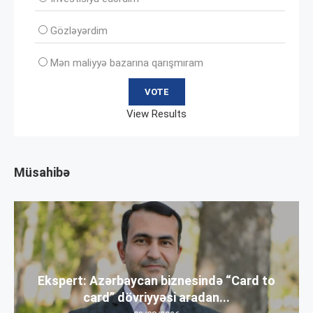
Gözləyərdim
Mən maliyyə bazarına qarışmıram
View Results
Müsahibə
Ekspert: Azərbaycan biznesində “Card to
card” dövriyyəsi aradan...