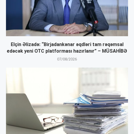
Elçin Əlizadə: “Birjadankənar əqdləri tam rəqəmsal
edəcək yeni OTC platforması hazırlanır” – MÜSAHİBƏ
07/08/2026