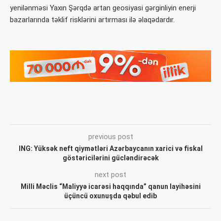
yenilənməsi Yaxın Şərqdə artan geosiyasi gərginliyin enerji
bazarlarında təklif risklərini artırması ilə əlaqədardır.
previous post
ING: Yüksək neft qiymətləri Azərbaycanın xarici və fiskal
göstəricilərini gücləndirəcək
next post
Milli Məclis “Maliyyə icarəsi haqqında” qanun layihəsini
üçüncü oxunuşda qəbul edib