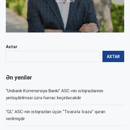
03/08/2026
Axtar
AXTAR
Ən yenilər
“Unibank Kommersiya Bankı” ASC-nin istiqrazlarının
yerləşdirilməsi üzrə hərrac keçiriləcəkdir
“GL” ASC-nin istiqrazları üçün “Ticarətə İcazə” qərarı
verilmişdir