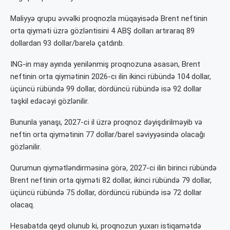
Maliyyə qrupu əvvəlki proqnozla müqayisədə Brent neftinin
orta qiyməti üzrə gözləntisini 4 ABŞ dolları artıraraq 89
dollardan 93 dollar/barelə çatdırıb.
ING-in may ayında yenilənmiş proqnozuna əsasən, Brent
neftinin orta qiymətinin 2026-cı ilin ikinci rübündə 104 dollar,
üçüncü rübündə 99 dollar, dördüncü rübündə isə 92 dollar
təşkil edəcəyi gözlənilir.
Bununla yanaşı, 2027-ci il üzrə proqnoz dəyişdirilməyib və
neftin orta qiymətinin 77 dollar/barel səviyyəsində olacağı
gözlənilir.
Qurumun qiymətləndirməsinə görə, 2027-ci ilin birinci rübündə
Brent neftinin orta qiyməti 82 dollar, ikinci rübündə 79 dollar,
üçüncü rübündə 75 dollar, dördüncü rübündə isə 72 dollar
olacaq.
Hesabatda qeyd olunub ki, proqnozun yuxarı istiqamətdə