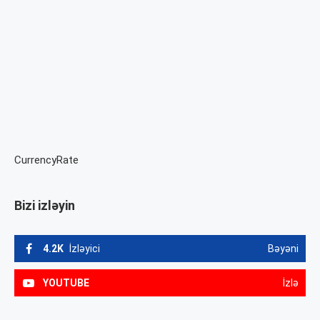
CurrencyRate
Bizi izləyin
4.2K
İzləyici
Bəyəni
YOUTUBE
İzlə