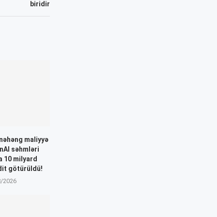
biridir
nəhəng maliyyə
nAI səhmləri
a 10 milyard
dit götürüldü!
8/2026