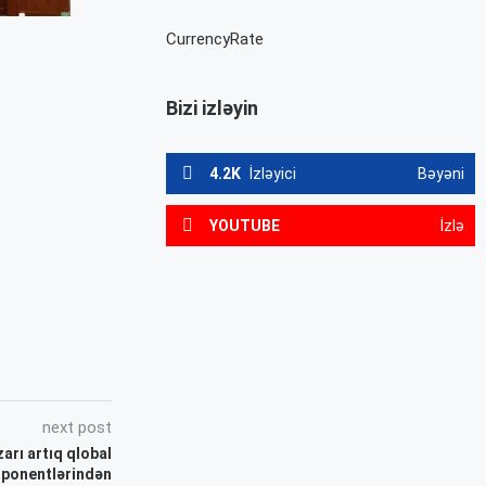
CurrencyRate
Bizi izləyin
4.2K
İzləyici
Bəyəni
YOUTUBE
İzlə
next post
arı artıq qlobal
mponentlərindən