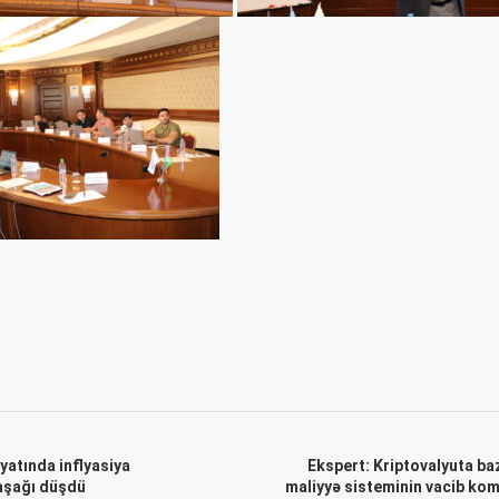
yyatında inflyasiya
Ekspert: Kriptovalyuta baz
aşağı düşdü
maliyyə sisteminin vacib ko