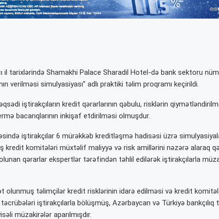
ı il tarixlərində Shamakhi Palace Sharadil Hotel-də bank sektoru nü
nın verilməsi simulyasiyası” adlı praktiki təlim proqramı keçirildi.
sədi iştirakçıların kredit qərarlarının qəbulu, risklərin qiymətləndir
rmə bacarıqlarının inkişaf etdirilməsi olmuşdur.
sində iştirakçılar 6 mürəkkəb kreditləşmə hadisəsi üzrə simulyasiyala
ş kredit komitələri müxtəlif maliyyə və risk amillərini nəzərə alaraq qə
olunan qərarlar ekspertlər tərəfindən təhlil edilərək iştirakçılarla müz
 olunmuş təlimçilər kredit risklərinin idarə edilməsi və kredit komitələ
təcrübələri iştirakçılarla bölüşmüş, Azərbaycan və Türkiyə bankçılıq t
əli müzakirələr aparılmışdır.