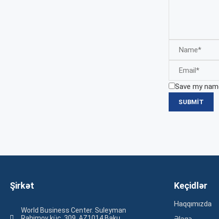
Save my name,
Şirkət
Keçidlər
Haqqımızda
World Business Center. Suleyman
Rahimov küç. 309, AZ1014 Baku,