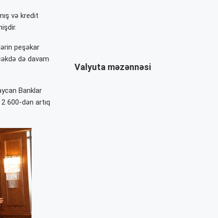
mış və kredit
işdir.
ərin peşəkar
ləcəkdə də davam
Valyuta məzənnəsi
baycan Banklar
2 600-dən artıq