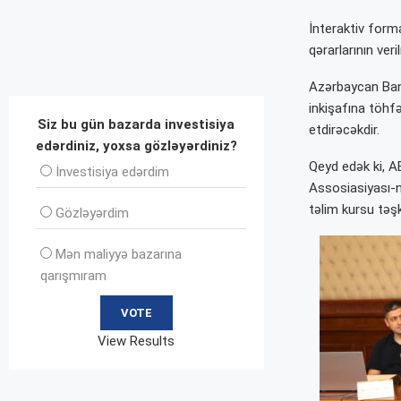
İnteraktiv form
qərarlarının ve
Azərbaycan Bank
inkişafına töhf
Siz bu gün bazarda investisiya
etdirəcəkdir.
edərdiniz, yoxsa gözləyərdiniz?
Qeyd edək ki, A
İnvеstisiya edərdim
Assosiasiyası-n
təlim kursu təşk
Gözləyərdim
Mən maliyyə bazarına
qarışmıram
View Results