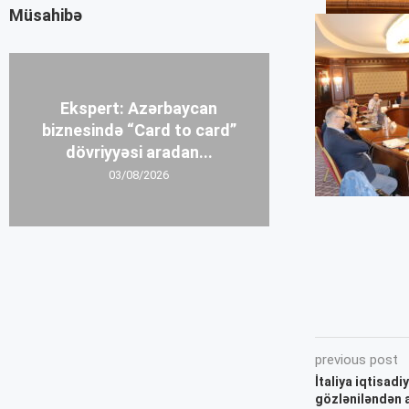
Müsahibə
Ekspert: Azərbaycan
biznesində “Card to card”
dövriyyəsi aradan...
03/08/2026
previous post
İtaliya iqtisadi
gözləniləndən 