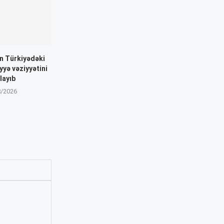
n Türkiyədəki
yyə vəziyyətini
layıb
8/2026