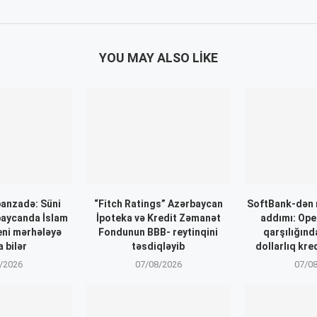
YOU MAY ALSO LIKE
anzadə: Süni
“Fitch Ratings” Azərbaycan
SoftBank-dən 
baycanda İslam
İpoteka və Kredit Zəmanət
addımı: Ope
eni mərhələyə
Fondunun BBB- reytinqini
qarşılığınd
 bilər
təsdiqləyib
dollarlıq kre
/2026
07/08/2026
07/0