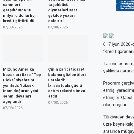
səhmləri
təşəbbüsü
qarşılığında 10
qiymətləri sərt
milyard dollarlıq
şəkildə yuxarı
kredit götürüldü!
qaldırır!
07/08/2026
07/08/2026
6–7 iyun 2026-c
“Kredit qərarları
Təlimin əsas məq
Mizuho Amerika
Çinin xarici ticarət
şəklində qərarve
bazarları üzrə “Top
balansı gözləntiləri
Picks” siyahısını
üstələdi:
Proqram çərçivə
yenilədi: Yüksək
İxracatdakı güclü
etmiş, yaradılmı
inam doğuran yeni
artım rekorda imza
səhm ideyaları
atdı!
etmişlər. Qəbul 
açıqlandı
07/08/2026
olunmuşdur.
07/08/2026
Türkiyədən dəvət
üzrə beynəlxalq 
arasında müqayis