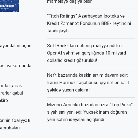
mərhələyə daşıya bilər
“Fitch Ratings” Azərbaycan İpoteka və
Kredit Zəmanət Fondunun BBB- reytinqini
təsdiqləyib
mayəndələri üçün
SoftBank-dən nəhəng maliyyə addımı:
OpenAI səhmləri qarşılığında 10 milyard
dollarlıq kredit götürüldü!
ilməsi və komanda
Neft bazarında kəskin artım davam edir:
İranın Hörmüz təşəbbüsü qiymətləri sərt
rda iştirak
şəkildə yuxarı qaldırır!
rarlar qəbul
akirə
Mizuho Amerika bazarları üzrə “Top Picks”
siyahısını yenilədi: Yüksək inam doğuran
yeni səhm ideyaları açıqlandı
rinin fəaliyyəti
əcrübələri