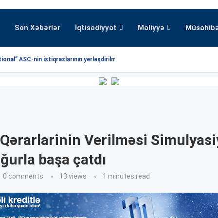
Son Xəbərlər
İqtisadiyyat
Maliyyə
Müsahib
onal” ASC-nin istiqrazlarının yerləşdirilməsi üzrə hərrac yekunlaşmışdır
 Qərarlarinin Verilməsi Simulyasi
uğurla başa çatdı
0 comments
13
views
1 minutes read