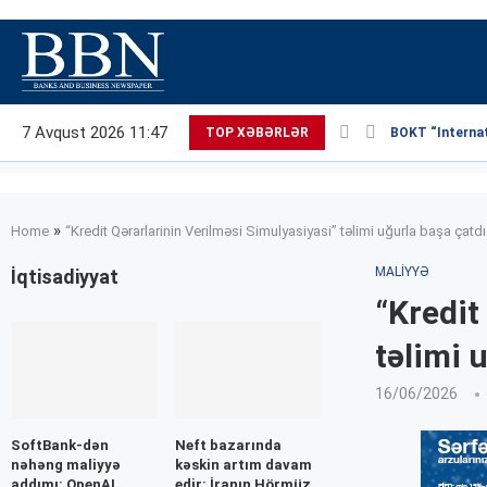
7 Avqust 2026 11:47
TOP XƏBƏRLƏR
BOKT “Internati
»
Home
“Kredit Qərarlarinin Verilməsi Simulyasiyasi” təlimi uğurla başa çatdı
MALIYYƏ
İqtisadiyyat
“Kredit
təlimi 
16/06/2026
SoftBank-dən
Neft bazarında
nəhəng maliyyə
kəskin artım davam
addımı: OpenAI
edir: İranın Hörmüz