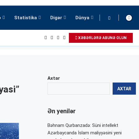
ə
Statistika
Digər
Dünya
XƏBƏRLƏRƏ ABUNƏ OLUN
Axtar
yasi”
AXTAR
Ən yenilər
Bəhnam Qurbanzadə: Süni intellekt
Azərbaycanda İslam maliyyəsini yeni