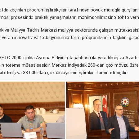
atda keçirilən proqram iştirakçılar tərəfindən böyük maraqla qarşılan
rilməsi prosesində praktik yanaşmaların mənimsənilməsinə töhfə verm
 və Maliyyə Tədris Mərkəzi maliyyə sektorunda çalışan mütəxəssisl
ə verən innovativ və tətbiqyönümlü təlim proqramlarının təşkilini gə
BFTC 2000-ci ildə Avropa Birliyinin təşəbbüsü ilə yaradılmış və Azər
ın törəmə müəssisəsidir. Mərkəz indiyədək 260-dan çox mövzu üzrə 
il etmiş və 38 000-dən çox dinləyicinin iştirakını təmin etmişdir.