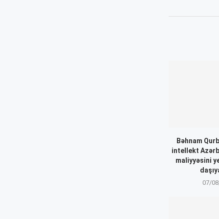
Bəhnam Qurb
intellekt Azər
maliyyəsini y
daşıya
07/08