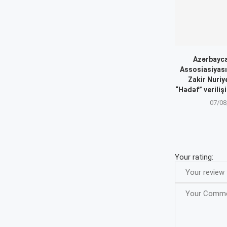
Azərbayca
Assosiasiyası
Zakir Nuriy
“Hədəf” veriliş
07/08
Your rating: