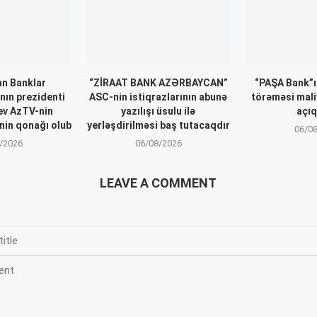
n Banklar
“ZİRAAT BANK AZƏRBAYCAN”
“PAŞA Bank”ı
nın prezidenti
ASC-nin istiqrazlarının abunə
törəməsi mali
ev AzTV-nin
yazılışı üsulu ilə
açıq
inin qonağı olub
yerləşdirilməsi baş tutacaqdır
06/0
/2026
06/08/2026
LEAVE A COMMENT