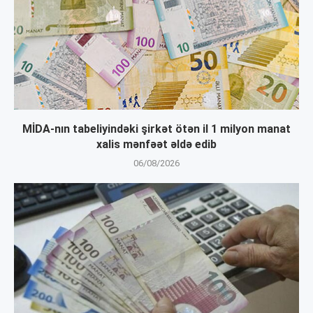
MİDA-nın tabeliyindəki şirkət ötən il 1 milyon manat
xalis mənfəət əldə edib
06/08/2026