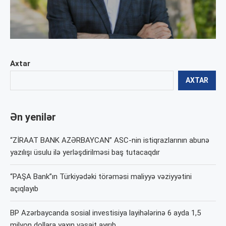
Axtar
AXTAR
Ən yenilər
“ZİRAAT BANK AZƏRBAYCAN” ASC-nin istiqrazlarının abunə
yazılışı üsulu ilə yerləşdirilməsi baş tutacaqdır
“PAŞA Bank”ın Türkiyədəki törəməsi maliyyə vəziyyətini
açıqlayıb
BP Azərbaycanda sosial investisiya layihələrinə 6 ayda 1,5
milyon dollara yaxın vəsait ayırıb