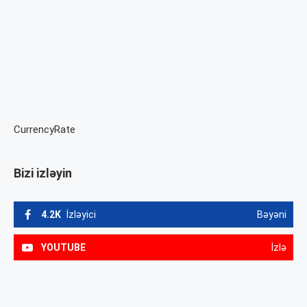
CurrencyRate
Bizi izləyin
4.2K
İzləyici
Bəyəni
YOUTUBE
İzlə