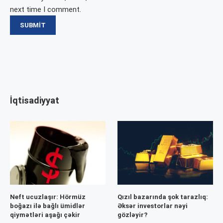
next time I comment.
İqtisadiyyat
Neft ucuzlaşır: Hörmüz
Qızıl bazarında şok tarazlıq:
boğazı ilə bağlı ümidlər
Əksər investorlar nəyi
qiymətləri aşağı çəkir
gözləyir?