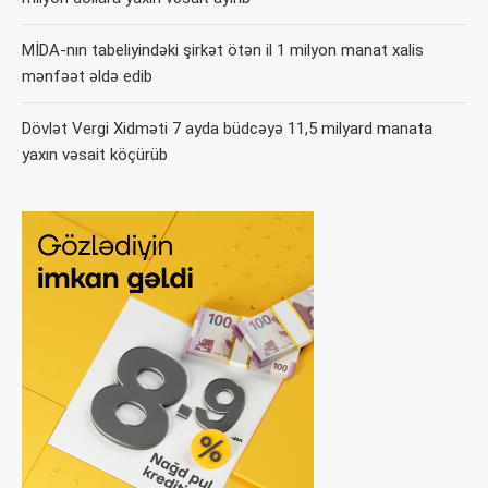
MİDA-nın tabeliyindəki şirkət ötən il 1 milyon manat xalis
mənfəət əldə edib
Dövlət Vergi Xidməti 7 ayda büdcəyə 11,5 milyard manata
yaxın vəsait köçürüb