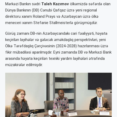
Mərkəzi Bankın sədri
Taleh Kazımov
ölkəmizdə səfərdə olan
Dünya Bankının (DB) Cənubi Qafqaz üzrə yeni regional
direktoru xanım Roland Prays və Azərbaycan üzrə ölkə
meneceri xanım Stefanie Stallmeisterlə görüşmüşdür.
Görüş zamanı DB-nin Azərbaycandakı cari fəaliyyəti, həyata
keçirilən layihələr və gələcək əməkdaşlıq perspektivləri, yeni
Ölkə Tərəfdaşlıq Çərçivəsinin (2024-2028) hazırlanması üzrə
fikir mübadiləsi aparılmışdır. Eyni zamanda DB və Mərkəzi Bank
arasında həyata keçirilən texniki yardım layihələri ətrafında
müzakirələr edilmişdir.