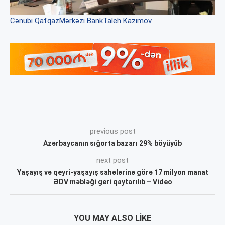
Cənubi Qafqaz
Mərkəzi Bank
Taleh Kazımov
previous post
Azərbaycanın sığorta bazarı 29% böyüyüb
next post
Yaşayış və qeyri-yaşayış sahələrinə görə 17 milyon manat
ƏDV məbləği geri qaytarılıb – Video
YOU MAY ALSO LIKE