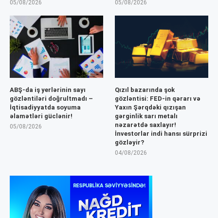
05/08/2026
05/08/2026
ABŞ-da iş yerlərinin sayı
Qızıl bazarında şok
gözləntiləri doğrultmadı –
gözləntisi: FED-in qərarı və
İqtisadiyyatda soyuma
Yaxın Şərqdəki qızışan
əlamətləri güclənir!
gərginlik sarı metalı
nəzarətdə saxlayır!
05/08/2026
İnvestorlar indi hansı sürprizi
gözləyir?
04/08/2026