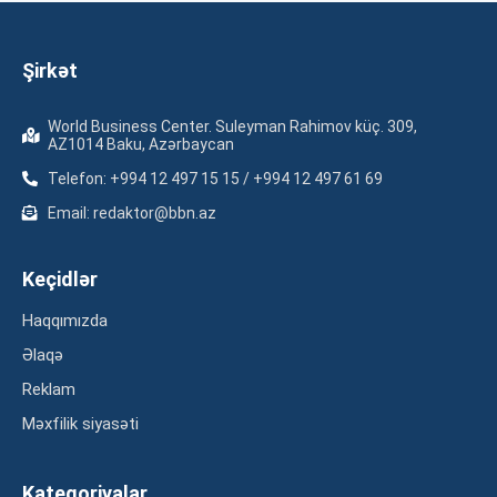
Şirkət
World Business Center. Suleyman Rahimov küç. 309,
AZ1014 Baku, Azərbaycan
Telefon: +994 12 497 15 15 / +994 12 497 61 69
Email: redaktor@bbn.az
Keçidlər
Haqqımızda
Əlaqə
Reklam
Məxfilik siyasəti
Kateqoriyalar