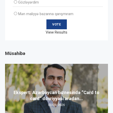
Gözləyərdim
Mən maliyyə bazarına qarışmıram
View Results
Müsahibə
Ekspert: Azərbaycan biznesində “Card to
card” dövriyyəsi aradan...
03/08/2026