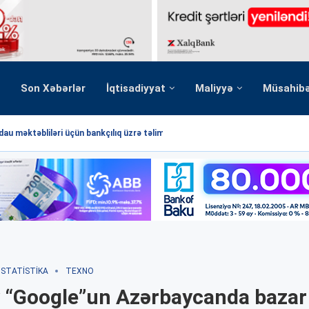
Son Xəbərlər
İqtisadiyyat
Maliyyə
Müsahib
au məktəbliləri üçün bankçılıq üzrə təlim...
STATISTIKA
TEXNO
 “Google”un Azərbaycanda bazar