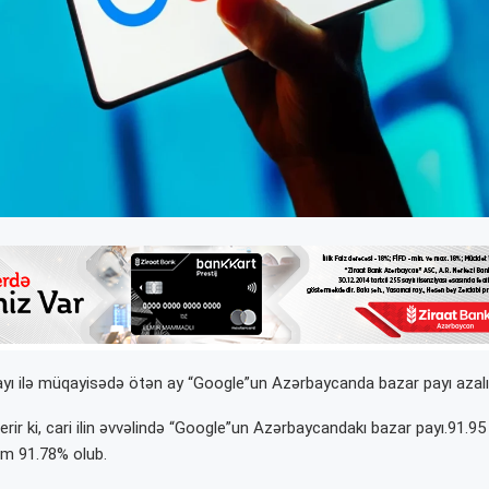
r ayı ilə müqayisədə ötən ay “Google”un Azərbaycanda bazar payı azalı
rir ki, cari ilin əvvəlində “Google”un Azərbaycandakı bazar payı.91.95 
əm 91.78% olub.