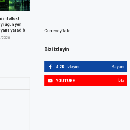
i intellekt
iyi üçün yeni
lyans yaradıb
CurrencyRate
7/2026
Bizi izləyin
4.2K
İzləyici
Bəyəni
YOUTUBE
İzlə