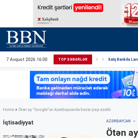
7 Avqust 2026 16:00
TOP XƏBƏRLƏR
Xalq Bankda Land
»
Home
Ötən ay “Google”un Azərbaycanda bazar payı azalıb
AZƏRBAYCAN
İqtisadiyyat
Ötən ay