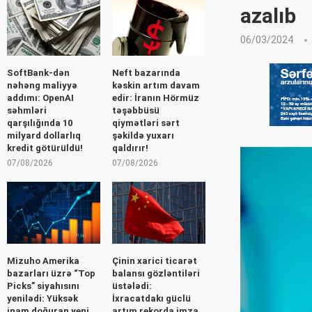
azalıb
06/03/2024
SoftBank-dən
Neft bazarında
nəhəng maliyyə
kəskin artım davam
addımı: OpenAI
edir: İranın Hörmüz
səhmləri
təşəbbüsü
qarşılığında 10
qiymətləri sərt
milyard dollarlıq
şəkildə yuxarı
kredit götürüldü!
qaldırır!
07/08/2026
07/08/2026
Mizuho Amerika
Çinin xarici ticarət
bazarları üzrə “Top
balansı gözləntiləri
Picks” siyahısını
üstələdi:
yenilədi: Yüksək
İxracatdakı güclü
inam doğuran yeni
artım rekorda imza