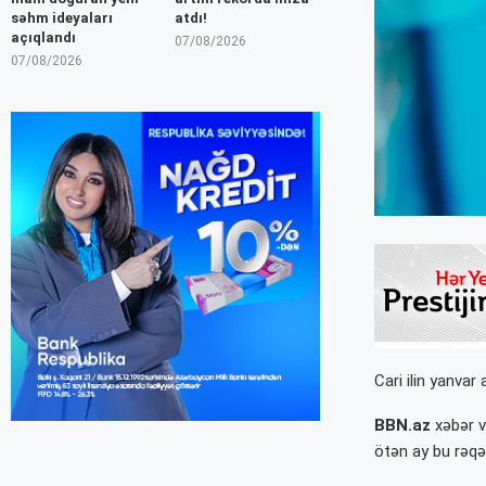
səhm ideyaları
atdı!
açıqlandı
07/08/2026
07/08/2026
Cari ilin yanva
BBN.az
xəbər ve
ötən ay bu rəq