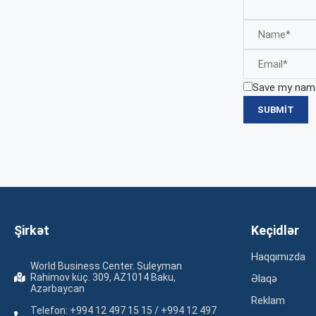
Save my name,
Şirkət
Keçidlər
Haqqımızda
World Business Center. Suleyman
Rahimov küç. 309, AZ1014 Baku,
Əlaqə
Azərbaycan
Reklam
Telefon: +994 12 497 15 15 / +994 12 497