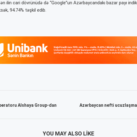
ən ilin cari dövrünüdə də “Google”un Azərbaycandakı bazar payı indiki
ək, 94.74% təşkil edib.
peratoru Alshaya Group-dan
Azərbaycan nefti ucuzlaşm
YOU MAY ALSO LIKE