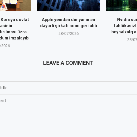
 Koreya dövlət
Apple yenidən dünyanın ən
Nvidia sün
əsinin
dəyərli şirkəti adını geri alıb
təhlükəsizl
ırılması üzrə
beynəlxalq a
28/07/2026
dum imzalayıb
28/0
/2026
LEAVE A COMMENT