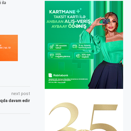
 ilə
next post
aqda davam edir