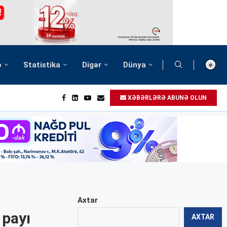
ə
Statistika
Digər
Dünya
XƏBƏRLƏRƏ ABUNƏ OLUN
Axtar
 payı
AXTAR