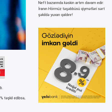
Neft bazarında kəskin artım davam edir:
İranın Hörmüz təşəbbüsü qiymətləri sərt
şəkildə yuxarı qaldırır!
b.
% təşkil edibsə,