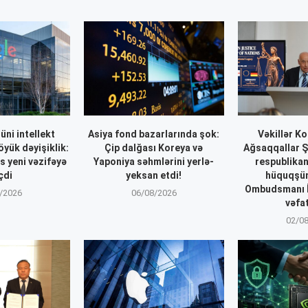
ni intellekt
Asiya fond bazarlarında şok:
Vəkillər Ko
öyük dəyişiklik:
Çip dalğası Koreya və
Ağsaqqallar Ş
 yeni vəzifəyə
Yaponiya səhmlərini yerlə-
respublika
çdi
yeksan etdi!
hüquqşün
Ombudsmanı 
/2026
06/08/2026
vəfa
02/0