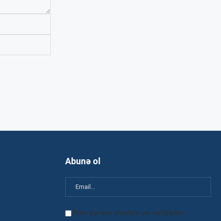
Abunə ol
Mən şərtləri oxudum və razılaşdım