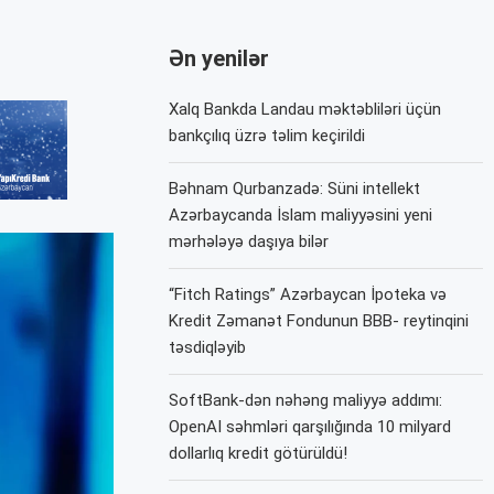
Ən yenilər
Xalq Bankda Landau məktəbliləri üçün
bankçılıq üzrə təlim keçirildi
Bəhnam Qurbanzadə: Süni intellekt
Azərbaycanda İslam maliyyəsini yeni
mərhələyə daşıya bilər
“Fitch Ratings” Azərbaycan İpoteka və
Kredit Zəmanət Fondunun BBB- reytinqini
təsdiqləyib
SoftBank-dən nəhəng maliyyə addımı:
OpenAI səhmləri qarşılığında 10 milyard
dollarlıq kredit götürüldü!