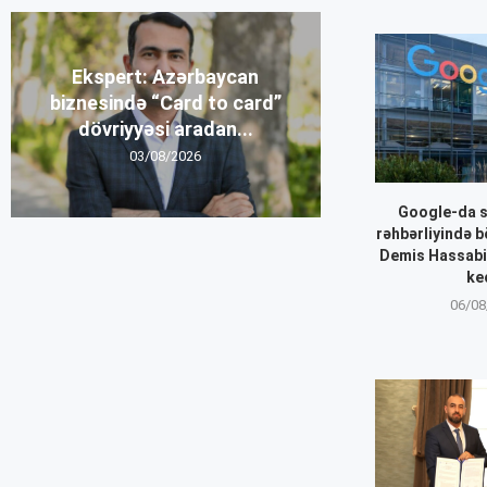
Ekspert: Azərbaycan
biznesində “Card to card”
dövriyyəsi aradan...
03/08/2026
Google-da sü
rəhbərliyində b
Demis Hassabis
ke
06/08