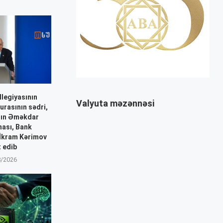
llegiyasının
Valyuta məzənnəsi
urasının sədri,
nın Əməkdar
ası, Bank
İkram Kərimov
t edib
8/2026