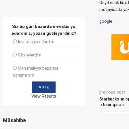
Qeyd edək ki, öt
müqayisədə yüks
google
Siz bu gün bazarda investisiya
edərdiniz, yoxsa gözləyərdiniz?
İnvеstisiya edərdim
Gözləyərdim
Mən maliyyə bazarına
qarışmıram
previous post
View Results
Starbucks-ın o
ixtisar qərarı
Müsahibə