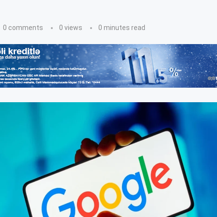
0 comments
0
views
0 minutes read