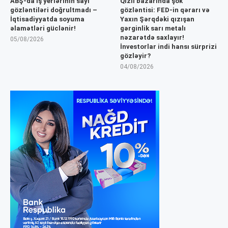
ABŞ-da iş yerlərinin sayı
Qızıl bazarında şok
gözləntiləri doğrultmadı –
gözləntisi: FED-in qərarı və
İqtisadiyyatda soyuma
Yaxın Şərqdəki qızışan
əlamətləri güclənir!
gərginlik sarı metalı
nəzarətdə saxlayır!
05/08/2026
İnvestorlar indi hansı sürprizi
gözləyir?
04/08/2026