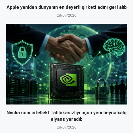
Apple yenidən dünyanın ən dəyərli şirkəti adını geri alıb
28/07/2026
Nvidia süni intellekt təhlükəsizliyi üçün yeni beynəlxalq
alyans yaradıb
28/07/2026