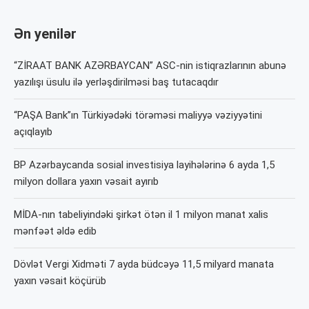
Ən yenilər
“ZİRAAT BANK AZƏRBAYCAN” ASC-nin istiqrazlarının abunə
yazılışı üsulu ilə yerləşdirilməsi baş tutacaqdır
“PAŞA Bank”ın Türkiyədəki törəməsi maliyyə vəziyyətini
açıqlayıb
BP Azərbaycanda sosial investisiya layihələrinə 6 ayda 1,5
milyon dollara yaxın vəsait ayırıb
MİDA-nın tabeliyindəki şirkət ötən il 1 milyon manat xalis
mənfəət əldə edib
Dövlət Vergi Xidməti 7 ayda büdcəyə 11,5 milyard manata
yaxın vəsait köçürüb