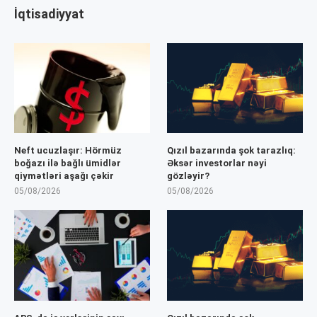
İqtisadiyyat
Neft ucuzlaşır: Hörmüz
Qızıl bazarında şok tarazlıq:
boğazı ilə bağlı ümidlər
Əksər investorlar nəyi
qiymətləri aşağı çəkir
gözləyir?
05/08/2026
05/08/2026