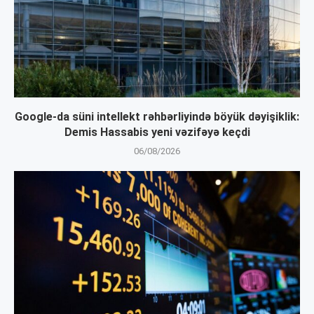
Google-da süni intellekt rəhbərliyində böyük dəyişiklik:
Demis Hassabis yeni vəzifəyə keçdi
06/08/2026