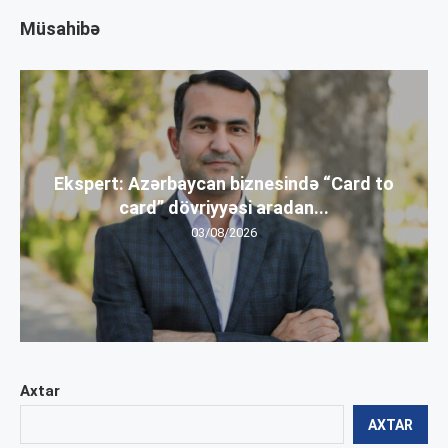
Müsahibə
Ekspert: Azərbaycan biznesində “Card to
card” dövriyyəsi aradan...
03/08/2026
Axtar
AXTAR