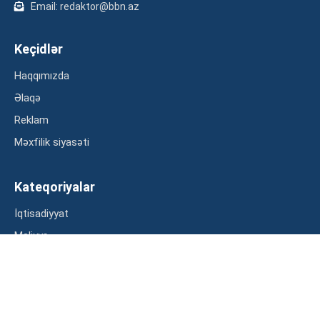
Email: redaktor@bbn.az
Keçidlər
Haqqımızda
Əlaqə
Reklam
Məxfilik siyasəti
Kateqoriyalar
İqtisadiyyat
Maliyyə
Müsahibə
Statistika