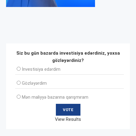
Siz bu gün bazarda investisiya edərdiniz, yoxsa
gözləyərdiniz?
İnvеstisiya edərdim
Gözləyərdim
Mən maliyyə bazarına qarışmıram
View Results