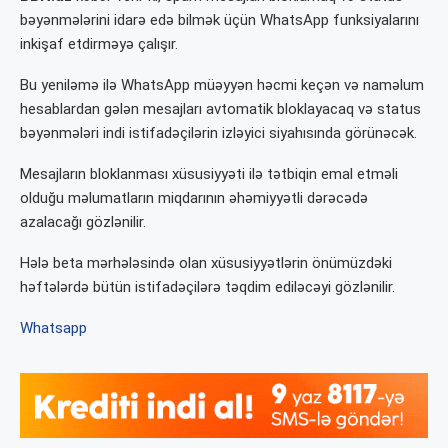
bəyənmələrini idarə edə bilmək üçün WhatsApp funksiyalarını
inkişaf etdirməyə çalışır.
Bu yeniləmə ilə WhatsApp müəyyən həcmi keçən və naməlum
hesablardan gələn mesajları avtomatik bloklayacaq və status
bəyənmələri indi istifadəçilərin izləyici siyahısında görünəcək.
Mesajların bloklanması xüsusiyyəti ilə tətbiqin emal etməli
olduğu məlumatların miqdarının əhəmiyyətli dərəcədə
azalacağı gözlənilir.
Hələ beta mərhələsində olan xüsusiyyətlərin önümüzdəki
həftələrdə bütün istifadəçilərə təqdim ediləcəyi gözlənilir.
Whatsapp